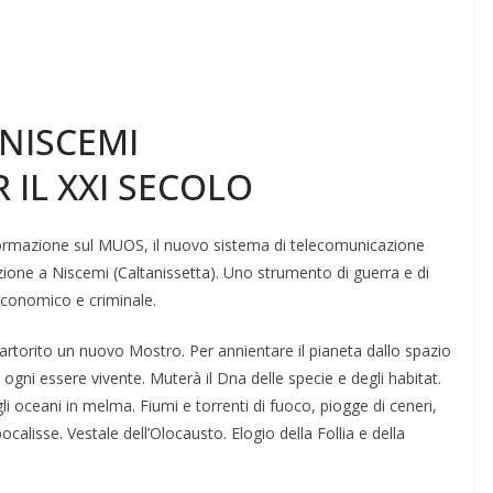
NISCEMI
 IL XXI SECOLO
nformazione sul MUOS, il nuo­vo si­stema di telecomunicazione
az­ione a Niscemi (Caltanissetta). Uno stru­mento di guerra e di
cono­mico e criminale.
 partorito un nuovo Mostro. Per annientare il pianeta dallo spazio
di ogni essere vivente. Muterà il Dna delle specie e degli habitat.
, gli oceani in melma. Fiumi e torren­ti di fuoco, piogge di ceneri,
ocalisse. Vestale dell’Olocausto. Elogio della Follia e della