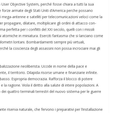
e User Objective System, perché fosse chiara a tutti la sua
le forze armate degli Stati Uniti d’Ameri­ca perche possano
di mega-anten­ne e satelliti per telecomuni­cazioni veloci come la
er propagare, dilata­re, moltiplicare gli ordini di attacco con­
a perfetta per i conflitti del XXI secolo, quelli con i missili
rmi atomiche in minia­tura. Eserciti fantasma che si lanciano come
chilometri lontani. Bombardamenti sempre più vir­tuali,
erché la coscienza degli assas­sini non possa incrociare mai gli
lobalizzazione neoliberista. Uccide in nome della pace e
te, il ter­ritorio. Dilapida risorse umane e finanzia­rie infinite.
l basso. Espropria de­mocrazia. Rafforza il blocco di potere
la ragione. Viola il diritto alla salute di intere popo­lazioni. A
uno dei quattro termi­nali terrestri del nuovo si­stema per le guerre
te riserva naturale, che fervo­no i preparativi per l’installazione