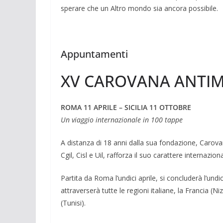
sperare che un Altro mondo sia ancora possibile.
Appuntamenti
XV CAROVANA ANTIM
ROMA 11 APRILE – SICILIA 11 OTTOBRE
Un viaggio internazionale in 100 tappe
A distanza di 18 anni dalla sua fonda­zione, Carov
Cgil, Cisl e Uil, rafforza il suo carattere interna­ziona
Partita da Roma l’undici aprile, si con­cluderà l’undic
attraverser­à tutte le regioni italiane, la Francia (Ni
(Tunisi).