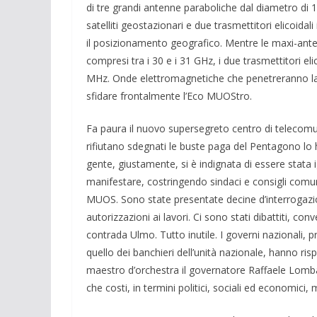
di tre grandi antenne paraboliche dal dia­metro di 1
satelliti geostazio­nari e due trasmettitori elicoida
il posiziona­mento geografi­co. Mentre le maxi-an
compresi tra i 30 e i 31 GHz, i due tra­smettitori e
MHz. Onde elettroma­gnetiche che penetreran­no la i
sfidare frontal­mente l’Eco MUOStro.
Fa paura il nuovo supersegreto centro di telecomuni
ri­fiutano sdegnati le buste paga del Penta­gono lo
gente, giustamen­te, si è indignata di essere stata 
manifestare, co­stringendo sinda­ci e consigli comun
MUOS. Sono state presentate decine d’interroga­zioni
autorizzazioni ai lavori. Ci sono stati dibattiti, conv
contrada Ulmo. Tutto inutile. I go­verni nazionali,
quello dei banchieri dell’unità nazionale, hanno r
maestro d’orche­stra il governatore Raffaele Lombar
che costi, in termini poli­tici, sociali ed economici,