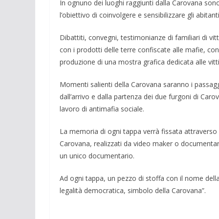
In ognuno dei luoghi raggiunti dalla Ca­rovana sono 
l’obietti­vo di coinvolgere e sensibilizzare gli abi­tanti
Dibattiti, convegni, testimonianze di fa­miliari di vi
con i pro­dotti delle terre confiscate alle mafie, con
produzione di una mo­stra grafica dedicata alle vitti
Momenti salienti della Carovana saran­no i passag
dall’arri­vo e dalla partenza dei due furgoni di Ca­ro
lavoro di anti­mafia sociale.
La memoria di ogni tappa verrà fissata attraverso i di
Carova­na, rea­lizzati da video maker o documentari­s
un uni­co documentar­io.
Ad ogni tappa, un pezzo di stoffa con il nome della
lega­lità democratica, simbolo della Carova­na”.