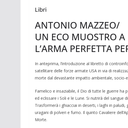
Libri
ANTONIO MAZZEO/
UN ECO MUOSTRO A 
L’ARMA PERFETTA PER
In anteprima, l’introduzione al libretto di controi
satelli­tare delle forze armate USA in via di realizz
morte dal deva­stante impatto ambientale, socio-e
Famelico e insaziabile, il Dio di tutte le guerre ha
ed eclis­sare i Soli e le Lune. Si nutrirà del sangue 
Trasfor­merà i ghiacciai in deserti, i laghi in pa­ludi
uragani di polveri e fumo. Il quinto Cavaliere dell’Ap
Morte.