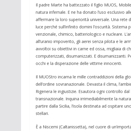
Il padre Marte ha battezzato il figlio MUOS, Mobil
natura infernale. E ne ha donato l’uso esclusivo al
affermare la loro supe­riorità universale. Una rete 
luce perché sull’infinito domini l’oscurità. Sistema p
venzionale, chimico, batteriologico e nu­cleare. L’arm
all’uranio impoverito, gli aerei senza pilota e le a
avvoltoi su obiettivi in carne ed ossa, migliaia di 
computerizzati, disumanizzati. E di­sumanizzanti. P
oc­chi e la disperazione delle vittime inno­centi.
Il MUOStro incarna le mille contraddi­zioni della g
dell’ordine sovrana­zionale. Devasta il clima, l’ambien
Rigenera le ingiustizie. Esauto­ra ogni controllo da
transnazionale. Inquina irrimediabilmente la natura e 
partire dalla Sicilia, l’iso­la de­stinata ad ospitare 
stellari.
È a Niscemi (Caltanissetta), nel cuore di un’importan