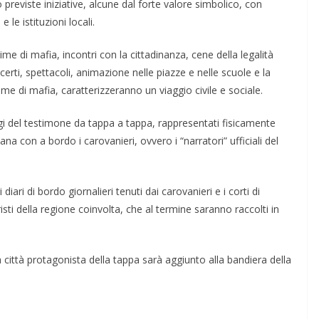
previste iniziative, alcune dal forte valore simbolico, con
 e le istituzioni locali.
ttime di mafia, incontri con la cittadinanza, cene della legalità
­certi, spettacoli, animazione nelle piazze e nelle scuole e la
me di mafia, caratterizzeranno un viaggio ci­vile e so­ciale.
gi del testimone da tappa a tappa, rappresentati fisicamente
vana con a bordo i carovanieri, ovvero i “narratori” ufficiali del
ari di bordo giornalieri te­nuti dai carovanieri e i corti di
ti della regione coinvolta, che al ter­mine sa­ranno raccolti in
 città protagonista della tap­pa sarà aggiunto alla bandiera della