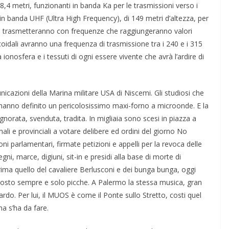
8,4 metri, funzionanti in banda Ka per le trasmissioni verso i
­li in banda UHF (Ultra High Frequency), di 149 metri d’altezza, per
te trasmetteranno con frequenze che rag­giungeranno valori
licoidali avranno una frequenza di trasmissione tra i 240 e i 315
onosfera e i tessuti di ogni essere vivente che avrà l’ardire di
cazioni della Marina milita­re USA di Niscemi. Gli studiosi che
 hanno definito un pericolosissi­mo maxi-forno a microonde. E la
ignorata, svenduta, tradita. In migliaia sono scesi in piazza a
ali e provinciali a vota­re delibere ed ordini del giorno No
 parlamentari, fir­mate petizioni e ap­pelli per la revoca del­le
egni, marce, digiuni, sit-in e presidi alla base di morte di
 prima quello del cavaliere Berlusconi e dei bunga bunga, oggi
isposto sempre e solo picche. A Palermo la stessa musica, gran
do. Per lui, il MUOS è come il Ponte sullo Stretto, costi quel
 ma s’ha da fare.