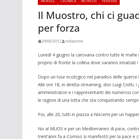
-MENSILE-
CRONACA
INCHIESTE
PERIFERIE
Il Muostro, chi ci gu
per forza
29/05/2012
redazione
Lunedì 4 giugno la carovana contro tutte le mafie 
proprio di fronte la collina dove saran­no innalzati i 
Dopo un tour eco­logico nel pa­radiso delle querce i 
Alle ore 18, in diretta strea­ming, don Luigi Ciotti, i
amministra­tori e i rap­presentanti dei nu­merosi c
le ra­gioni di una lotta che sta conquistando sempre 
Poi, alle 20, tutti in piazza a Ni­scemi per un happe
No al MUOS e per un Mediterraneo di pace, contro 
trent’anni fa a Comiso si manifestò per la pace e con