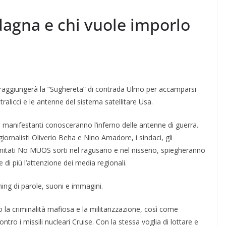
adagna e chi vuole imporlo
raggiungerà la “Su­ghereta” di contrada Ulmo per accampar­si
tralicci e le antenne del si­stema satelli­tare Usa.
manife­stanti cono­sceranno l’inferno delle anten­ne di guer­ra.
 giornalisti Oli­verio Beha e Nino Ama­dore, i sindaci, gli
omi­tati No MUOS sorti nel ra­gusano e nel nisseno, spiegheranno
di più l’atten­zione dei media re­gionali.
ning di parole, suoni e im­magini.
la criminalità mafiosa e la militarizzazione, così come
­tro i missili nucleari Cruise. Con la stessa voglia di lottare e