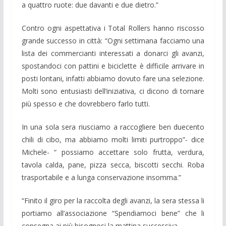
a quattro ruote: due davanti e due dietro.”
Contro ogni aspettativa i Total Rollers hanno riscosso
grande successo in città: “Ogni settimana facciamo una
lista dei commercianti interessati a donarci gli avanzi,
spostandoci con pattini e biciclette è difficile arrivare in
posti lontani, infatti abbiamo dovuto fare una selezione.
Molti sono entusiasti dell’iniziativa, ci dicono di tornare
più spesso e che dovrebbero farlo tutti.
In una sola sera riusciamo a raccogliere ben duecento
chili di cibo, ma abbiamo molti limiti purtroppo”- dice
Michele- “ possiamo accettare solo frutta, verdura,
tavola calda, pane, pizza secca, biscotti secchi. Roba
trasportabile e a lunga conservazione insomma.”
“Finito il giro per la raccolta degli avanzi, la sera stessa li
portiamo all’associazione “Spendiamoci bene” che li
consegna ai più bisognosi la mattina successiva.