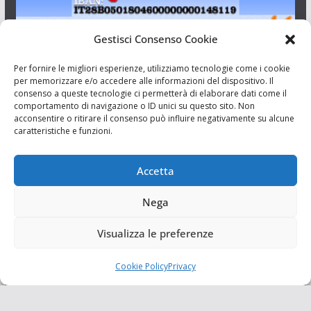
Gestisci Consenso Cookie
I Siciliani Giovani
Per fornire le migliori esperienze, utilizziamo tecnologie come i cookie
per memorizzare e/o accedere alle informazioni del dispositivo. Il
consenso a queste tecnologie ci permetterà di elaborare dati come il
Aut. del tribunale di Catania n.23/2011 del 20/09/2011 Dir.
comportamento di navigazione o ID unici su questo sito. Non
Resp. Riccardo Orioles.
acconsentire o ritirare il consenso può influire negativamente su alcune
caratteristiche e funzioni.
Informativa privacy
Associazione Culturale I Siciliani Giovani
Accetta
via Randazzo 27 Catania
Nega
Visualizza le preferenze
Cookie Policy
Privacy
Copyright © 2026
I Siciliani Giovani
. Tutti i diritti riservati.
Tema:
ColorMag
di ThemeGrill. Powered by
WordPress
.