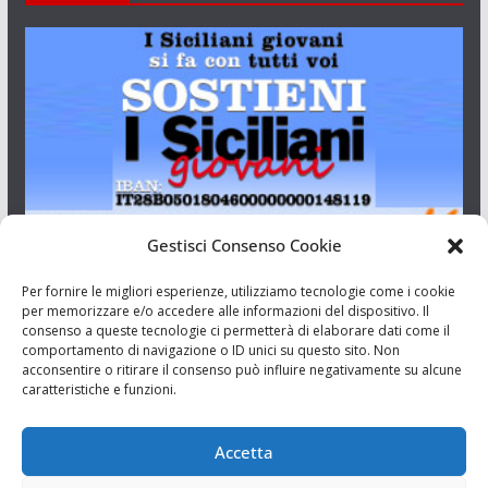
Gestisci Consenso Cookie
I Siciliani Giovani
Per fornire le migliori esperienze, utilizziamo tecnologie come i cookie
per memorizzare e/o accedere alle informazioni del dispositivo. Il
consenso a queste tecnologie ci permetterà di elaborare dati come il
Aut. del tribunale di Catania n.23/2011 del 20/09/2011 Dir.
comportamento di navigazione o ID unici su questo sito. Non
Resp. Riccardo Orioles.
acconsentire o ritirare il consenso può influire negativamente su alcune
caratteristiche e funzioni.
Informativa privacy
Associazione Culturale I Siciliani Giovani
Accetta
via Randazzo 27 Catania