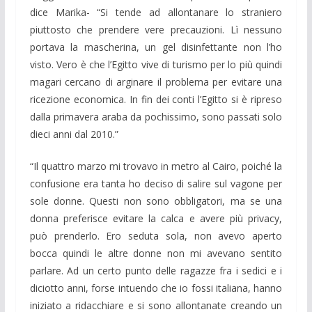
dice Marika- “Si tende ad allontanare lo straniero
piuttosto che prendere vere precauzioni. Lì nessuno
portava la mascherina, un gel disinfettante non l’ho
visto. Vero è che l’Egitto vive di turismo per lo più quindi
magari cercano di arginare il problema per evitare una
ricezione economica. In fin dei conti l’Egitto si è ripreso
dalla primavera araba da pochissimo, sono passati solo
dieci anni dal 2010.”
“Il quattro marzo mi trovavo in metro al Cairo, poiché la
confusione era tanta ho deciso di salire sul vagone per
sole donne. Questi non sono obbligatori, ma se una
donna preferisce evitare la calca e avere più privacy,
può prenderlo. Ero seduta sola, non avevo aperto
bocca quindi le altre donne non mi avevano sentito
parlare. Ad un certo punto delle ragazze fra i sedici e i
diciotto anni, forse intuendo che io fossi italiana, hanno
iniziato a ridacchiare e si sono allontanate creando un