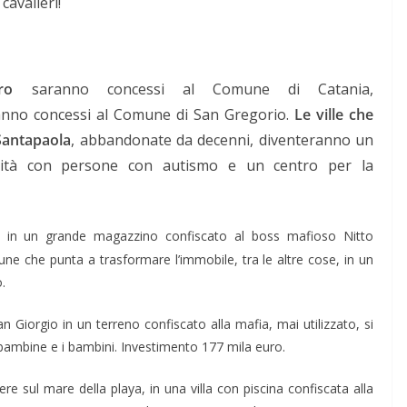
cavalieri!
ro
saranno concessi al Comune di Catania,
nno concessi al Comune di San Gregorio.
Le ville che
Santapaola
, abbandonate da decenni, diventeranno un
ività con persone con autismo e un centro per la
e, in un grande magazzino confiscato al boss mafioso Nitto
une che punta a trasformare l’immobile, tra le altre cose, in un
.
San Giorgio in un terreno confiscato alla mafia, mai utilizzato, si
 bambine e i bambini. Investimento 177 mila euro.
iere sul mare della playa, in una villa con piscina confiscata alla