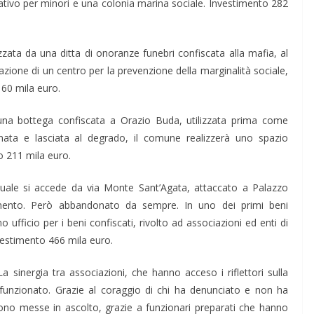
tivo per minori e una colonia marina sociale. Investimento 282
izzata da una ditta di onoranze funebri confiscata alla mafia, al
azione di un centro per la prevenzione della marginalità sociale,
160 mila euro.
 una bottega confiscata a Orazio Buda, utilizzata prima come
ta e lasciata al degrado, il comune realizzerà uno spazio
o 211 mila euro.
quale si accede da via Monte Sant’Agata, attaccato a Palazzo
mento. Però abbandonato da sempre. In uno dei primi beni
mo ufficio per i beni confiscati, rivolto ad associazioni ed enti di
nvestimento 466 mila euro.
La sinergia tra associazioni, che hanno acceso i riflettori sulla
funzionato. Grazie al coraggio di chi ha denunciato e non ha
i sono messe in ascolto, grazie a funzionari preparati che hanno