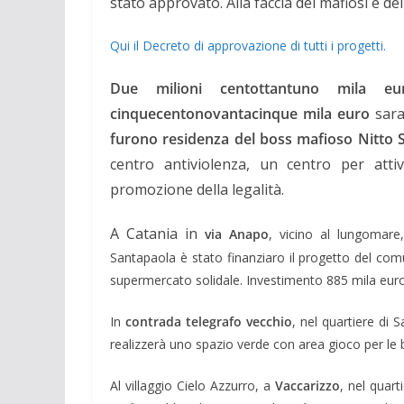
stato approvato. Alla faccia dei mafiosi e dei 
Qui il Decreto di approvazione di tutti i progetti.
Due milioni centottantuno mila eu
cinquecentonovantacinque mila euro
sara
furono residenza del boss mafioso Nitto 
centro antiviolenza, un centro per att
promozione della legalità.
A Catania in
via Anapo
, vicino al lungomar
Santapaola è stato finanziaro il progetto del com
supermercato solidale. Investimento 885 mila euro
In
contrada telegrafo vecchio
, nel quartiere di 
realizzerà uno spazio verde con area gioco per le
Al villaggio Cielo Azzurro, a
Vaccarizzo
, nel quart