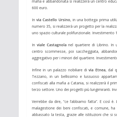
mafia e abbandonata si realizzerà un centro educa
600 euro.
In
via Castello Ursino
, in una bottega prima util
numero 35, si realizzerà un progetto per la realizz
uno spazio culturale polifunzionale. Investimento 
In
viale Castagnola
nel quartiere di Librino. In
centro scommesse, poi saccheggiata, abbandona
aggregativo per i minori del quartiere. Investiment
Infine in un palazzo nobiliare di
via Etnea
, dal 
Tezzano, in un bellissimo e lussuoso apparta
confiscati alla mafia a Catania, si realizzerà il pri
terzo settore. Uno dei progetti più lungimiranti. I
Verrebbe da dire, “ce l’abbiamo fatta”. E così è. 
malagestione dei beni confiscati, e comune, ha 
abbassato la testa, grazie alle istituzioni che s