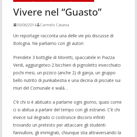
Vivere nel “Guasto”
30/06/2014
Carmelo Catania
Un reportage racconta una delle vie più di­scusse di
Bologna. Ne parliamo con gli autori
Prendete 3 bottiglie di Mo­retti, spac­catele in Piazza
Verdi, ag­giungeteci 2 bicchieri di pignoletto in­vecchiato
pochi mesi, un pizzico (anche 2) di ganja, un gruppo
bello nutrito di punkabestia e una decina di pisciate sui
muri del Co­munale e walà…
C’è chi si è abituato a parlarne ogni giorno, quasi come
ci si abitua a parlare del tempo con gli estranei. C’è chi
invece sul degrado ci costruisce discorsi infiniti
trovando un pretesto per attaccare gli stu­denti
fannulloni, gli immigrati, chiunque stia attraversando la