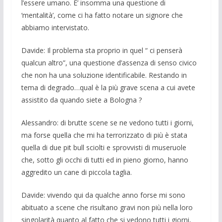
l’essere umano. E’ insomma una questio­ne di
‘mentalità’, come ci ha fatto notare un signore che
abbiamo intervistato.
Davide: Il problema sta proprio in quel “ ci penserà
qualcun altro”, una que­stione d’assenza di senso civico
che non ha una soluzione identificabile. Restando in
tema di degrado…qual è la più grave scena a cui avete
assistito da quando siete a Bolo­gna ?
Alessandro: di brutte scene se ne vedono tutti i giorni,
ma forse quella che mi ha terrorizzato di più è stata
quella di due pit bull sciolti e sprovvisti di museruol­e
che, sotto gli occhi di tutti ed in pie­no giorno, hanno
aggredito un cane di pic­cola taglia.
Davide: vivendo qui da qualche anno forse mi sono
abituato a scene che risulta­no gra­vi non più nella loro
singolarità quanto al fatto che si vedono tutti i giorni,