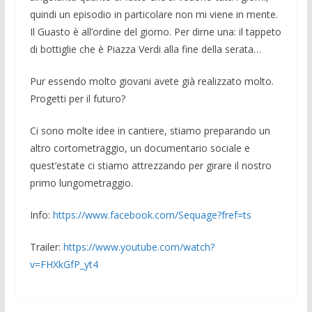
quindi un episodio in particolare non mi viene in mente.
Il Guasto è all’ordine del giorno. Per dirne una: il tappeto
di botti­glie che è Piazza Verdi alla fine della sera­ta…
Pur essendo molto giovani avete già rea­lizzato molto.
Progetti per il futuro?
Ci sono molte idee in cantiere, stiamo pre­parando un
altro cortometraggio, un docu­mentario sociale e
quest’estate ci stia­mo attrezzando per girare il nostro
pri­mo lun­gometraggio.
Info:
https://www.facebook.com/Sequage?fref=ts
Trailer:
https://www.youtube.com/wat­ch?
v=FHXkGfP_yt4