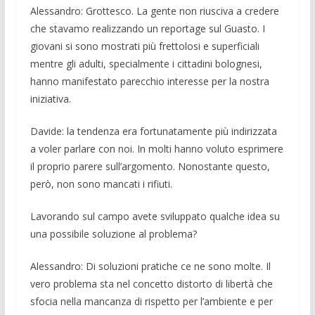
Alessandro: Grottesco. La gente non riu­sciva a credere
che stavamo realiz­zando un reportage sul Guasto. I
giovani si sono mostrati più frettolosi e superficia­li
mentre gli adulti, specialmente i cittadi­ni bologne­si,
hanno manifestato parecchio interesse per la nostra
iniziativa.
Davide: la tendenza era fortunatamen­te più indirizzata
a voler parlare con noi. In molti hanno voluto esprimere
il proprio parere sull’argomento. Nonostante questo,
però, non sono mancati i rifiuti.
Lavorando sul campo avete sviluppa­to qualche idea su
una possibile soluzio­ne al problema?
Alessandro: Di soluzioni pratiche ce ne sono molte. Il
vero problema sta nel con­cetto distorto di libertà che
sfocia nella mancanza di rispetto per l’ambiente e per