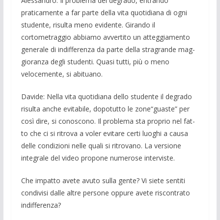
Alessandro: Il problema del degra­do, en­trando
praticamente a far parte della vita quotidiana di ogni
studente, risulta meno evidente. Girando il
cortometraggio abbia­mo avvertito un atteggiamento
gene­rale di indifferenza da parte della stragrand­e mag­
gioranza degli studenti. Quasi tutti, più o meno
velocemente, si abitua­no.
Davide: Nella vita quotidiana dello stu­dente il degrado
risulta anche evitabile, dopotutto le zone“guaste” per
così dire, si conoscono. Il problema sta proprio nel fat­
to che ci si ritrova a voler evitare certi luo­ghi a causa
delle condizioni nelle quali si ritrovano. La versione
integrale del vi­deo propone numerose interviste.
Che impatto avete avuto sulla gente? Vi siete sentiti
condivisi dalle altre per­sone oppure avete riscontrato
indiffe­renza?