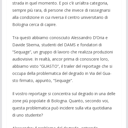
strada in quel mo­mento. E poi c’è un’altra categoria,
sem­pre più rara, di persone che invece di ras­segnarsi
alla condizione in cui riversa il centro universitario di
Bologna cerca di capire.
Tra questi abbiamo conosciuto Alessan­dro D’Oria e
Davide Sberna, studenti del DAMS e fondatori di
“Sequage”, un grup­po di lavoro che realizza produzioni
au­diovisive. In realtà, ancor prima di cono­scere loro,
abbiamo visto “GUASTO”, il trailer del reportage che si
occupa della problematica del degrado in Via del Gua­
sto firmato, appunto, “Sequage”.
Il vostro reportage si concentra sul de­grado in una delle
zone più popolate di Bologna. Quanto, secondo voi,
questa problematica può incidere sulla vita quotidiana
di uno studente?