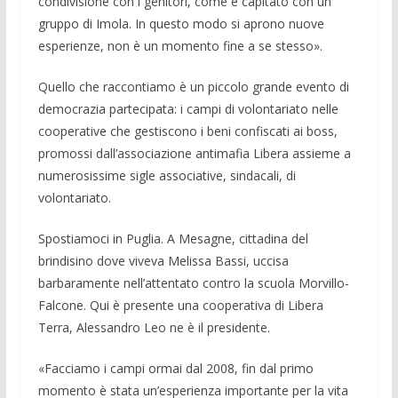
condivi­sione con i genitori, come è capitato con un
gruppo di Imola. In questo modo si aprono nuove
esperienze, non è un mo­mento fine a se stesso».
Quello che raccontiamo è un piccolo grande evento di
democrazia partecipata: i campi di volontariato nelle
cooperative che gestiscono i beni confiscati ai boss,
promossi dall’associazione antimafia Li­bera assieme a
numerosissime sigle asso­ciative, sindacali, di
volontariato.
Spostiamoci in Puglia. A Mesagne, cit­tadina del
brindisino dove viveva Melis­sa Bassi, uccisa
barbaramente nell’atten­tato contro la scuola Morvillo-
Falcone. Qui è presente una cooperativa di Libera
Terra, Alessandro Leo ne è il presidente.
«Facciamo i campi ormai dal 2008, fin dal primo
momento è stata un’esperienza importante per la vita