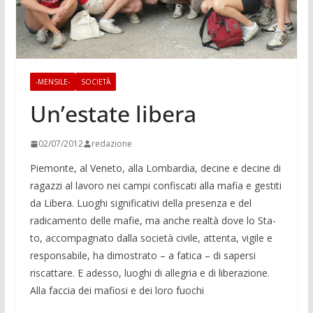
-MENSILE-
SOCIETÀ
Un’estate libera
02/07/2012
redazione
Piemon­te, al Veneto, alla Lombardia, decine e decine di
ragazzi al lavoro nei cam­pi confiscati alla mafia e gestiti
da Libera. Luoghi signifi­cativi della presen­za e del
radicamento delle mafie, ma anche realtà dove lo Sta­
to, accompa­gnato dalla società civile, at­tenta, vigile e
responsabile, ha dimostra­to – a fatica – di sapersi
riscattare. E adesso, luoghi di allegria e di liberazione.
Alla faccia dei mafiosi e dei loro fuochi