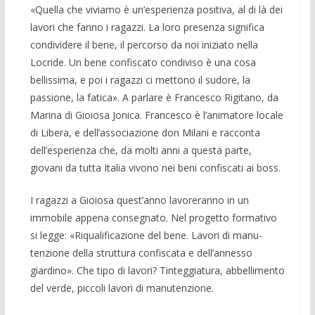
«Quella che viviamo è un’esperienza positiva, al di là dei
lavori che fanno i ra­gazzi. La loro presenza significa
condivi­dere il bene, il percorso da noi iniziato nella
Locride. Un bene confiscato condi­viso è una cosa
bellissima, e poi i ragazzi ci mettono il sudore, la
passione, la fati­ca». A parlare è Francesco Rigitano, da
Marina di Gioiosa Jonica. Francesco è l’animatore locale
di Libera, e dell’asso­ciazione don Milani e racconta
dell’espe­rienza che, da molti anni a questa parte,
giovani da tutta Italia vivono nei beni confiscati ai boss.
I ragazzi a Gioiosa quest’anno lavore­ranno in un
immobile appena consegna­to. Nel progetto forma­tivo
si legge: «Ri­qualificazione del bene. Lavori di manu­
tenzione della struttura confiscata e dell’annesso
giardino». Che tipo di lavo­ri? Tinteggiatura, abbellimen­to
del verde, piccoli lavori di manuten­zione.