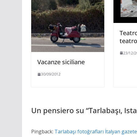
Teatr
teatr
23/12/2
Vacanze siciliane
30/09/2012
Un pensiero su “
Tarlabaşı, Ist
Pingback:
Tarlabaşı fotoğrafları İtalyan gazet