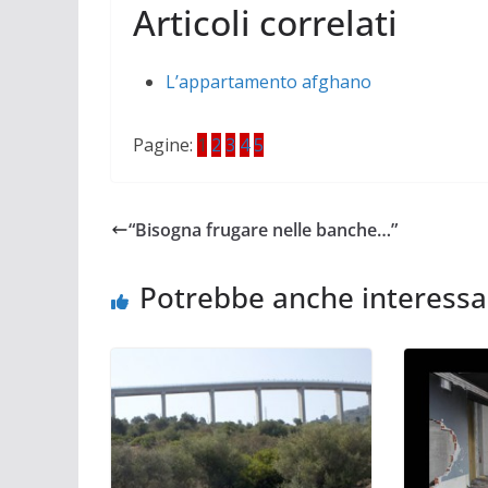
Articoli correlati
L’appartamento afghano
Pagine:
1
2
3
4
5
“Bisogna frugare nelle banche…”
Potrebbe anche interessa