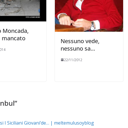
o Moncada,
o mancato
Nessuno vede,
nessuno sa…
014
22/11/2012
anbul
”
esi I Siciliani Giovani’de… | meltemulusoyblog