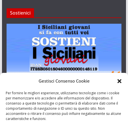
Sostienici
Gestisci Consenso Cookie
I Siciliani Giovani
Per fornire le migliori esperienze, utilizziamo tecnologie come i cookie
per memorizzare e/o accedere alle informazioni del dispositivo. Il
consenso a queste tecnologie ci permetterà di elaborare dati come il
Aut. del tribunale di Catania n.23/2011 del 20/09/2011 Dir.
comportamento di navigazione o ID unici su questo sito. Non
Resp. Riccardo Orioles.
acconsentire o ritirare il consenso può influire negativamente su alcune
caratteristiche e funzioni.
Informativa privacy