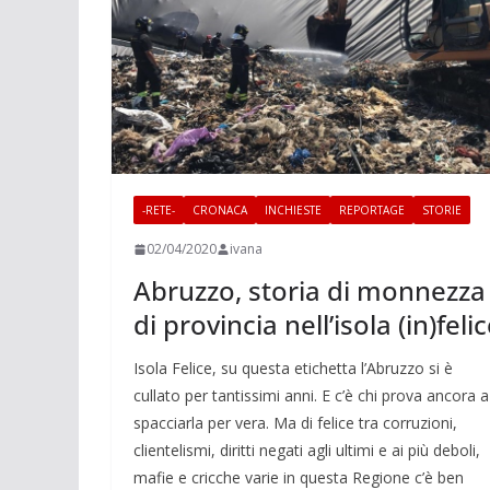
-RETE-
CRONACA
INCHIESTE
REPORTAGE
STORIE
02/04/2020
ivana
Abruzzo, storia di monnezza
di provincia nell’isola (in)feli
Isola Felice, su questa etichetta l’Abruzzo si è
cullato per tantissimi anni. E c’è chi prova ancora a
spacciarla per vera. Ma di felice tra corruzioni,
clientelismi, diritti negati agli ultimi e ai più deboli,
mafie e cricche varie in questa Regione c’è ben