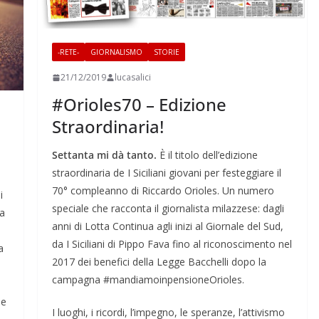
-RETE-
GIORNALISMO
STORIE
21/12/2019
lucasalici
#Orioles70 – Edizione
Straordinaria!
Settanta mi dà tanto.
È il titolo dell’edizione
straordinaria de I Siciliani giovani per festeggiare il
70° compleanno di Riccardo Orioles. Un numero
i
speciale che racconta il giornalista milazzese: dagli
ma
anni di Lotta Continua agli inizi al Giornale del Sud,
da I Siciliani di Pippo Fava fino al riconoscimento nel
a
2017 dei benefici della Legge Bacchelli dopo la
campagna #mandiamoinpensioneOrioles.
ne
I luoghi, i ricordi, l’impegno, le speranze, l’attivismo