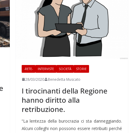
-RETE-
INTERVISTE
SOCIETÀ
STORIE
28/03/2020
Benedetta Muscato
ce
I tirocinanti della Regione
hanno diritto alla
retribuzione.
“La lentezza della burocrazia ci sta danneggiando.
Alcuni colleghi non possono essere retribuiti perché