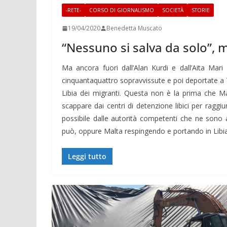
-RETE-
CORSO DI GIORNALISMO
SOCIETÀ
STORIE
19/04/2020
Benedetta Muscato
“Nessuno si salva da solo”, m
Ma ancora fuori dall’Alan Kurdi e dall’Aita Mar
cinquantaquattro sopravvissute e poi deportate a T
Libia dei migranti. Questa non è la prima che Mal
scappare dai centri di detenzione libici per rag
possibile dalle autorità competenti che ne sono 
può, oppure Malta respingendo e portando in Libia
Leggi tutto