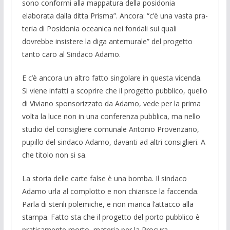
sono conformi alla mappa­tura della posidonia
elaborata dalla ditta Prisma”. Ancora: “c’è una vasta pra­
teria di Posidonia oceanica nei fondali sui quali
dovrebbe insistere la diga antemura­le” del progetto
tanto caro al Sindaco Adamo.
E c’è ancora un altro fatto singolare in questa vicenda.
Si viene infatti a scoprire che il progetto pubblico, quello
di Viviano sponsorizzato da Adamo, vede per la pri­ma
volta la luce non in una conferenza pubblica, ma nello
studio del consigliere comunale Antonio Provenzano,
pupillo del sindaco Adamo, davanti ad altri consiglier­i. A
che titolo non si sa.
La storia delle carte false è una bomba. Il sindaco
Adamo urla al complotto e non chiarisce la faccenda.
Parla di sterili pole­miche, e non manca l’attacco alla
stampa. Fatto sta che il progetto del porto pubbli­co è
praticamente morto, materia per la Pro­cura.