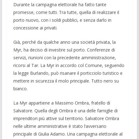
Durante la campagna elettorale ha fatto tante
promess­e, come tutti. Tra tutte, quella di rea­lizzare il
porto nuovo, con i soldi pub­blici, e senza darlo in
concessione ai pri­vati.
Già, perché da qualche anno una società privata, la
Myr, ha deciso di investire sul porto. Conferenze di
servizi, riunioni con la precedente amministrazione,
ricorsi al Tar. La Myr in accordo col Comune, se­guendo
la legge Burlando, può risanare il porticciolo turistico e
mettere in sicurezza il molo principale. Tutto nero su
bianco.
La Myr appartiene a Massimo Ombra, fratello di
Salvatore. Quella degli Ombra è una delle famiglie di
imprenditori più atti­ve sul territorio. Salvatore Ombra
nelle ul­time amministrative è stato l’avversario
principale di Giulia Adamo. Una campa­gna elettorale al