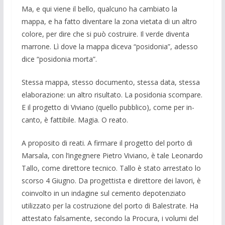
Ma, e qui viene il bello, qualcuno ha cambiato la
mappa, e ha fatto diventare la zona vietata di un altro
colore, per dire che si può costruire. Il verde diventa
mar­rone. Lì dove la mappa diceva “posido­nia”, adesso
dice “posidonia morta”.
Stessa mappa, stesso documento, stessa data, stessa
elaborazione: un altro risulta­to. La posidonia scompare.
E il progetto di Viviano (quello pubblico), come per in­
canto, è fattibile. Magia. O reato.
A proposito di reati. A firmare il proget­to del porto di
Marsala, con l’ingegnere Pietro Viviano, è tale Leonardo
Tallo, come direttore tecnico. Tallo è stato arre­stato lo
scorso 4 Giugno. Da progettista e direttore dei lavori, è
coinvolto in un inda­gine sul cemento depotenziato
utilizzato per la costruzione del porto di Balestrate. Ha
attestato falsamente, secondo la Procu­ra, i volumi del