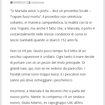
30/09/2012
redazione
“Si Marsala avissi ‘u portu – dice un proverbio locale –
Trapani fussi mortu”: il proverbio non sintetizza
soltanto, in ma­niera campanilisti­ca, la rivalità con la vi­
cina Trapani, ma anche il fatto che, a Mar­sala, il porto è
sostan­zialmente nelle stes­se condizioni di come lo
lasciò Garibaldi quando vi sbarcò 152 anni fa.
Non ce n’è più. Giusto poco tempo fa il tetto di un
vecchio capannone è crollato. Ogni tanto il mare decide
di portare con sé un pezzo del molo principale. Di
grandi navi, qui, non se ne vedono da parecchio. I
fondali ormai sono troppo bassi. E i pescat­ori non
sanno più dove ormeggiare i pescherecci.
Insomma, a Marsala è da decenni che si parla del
nuovo porto. Niente. In compen­so c’è un sindaco
nuovo, Giulia Adamo, ex capogruppo Udc all’Ars.