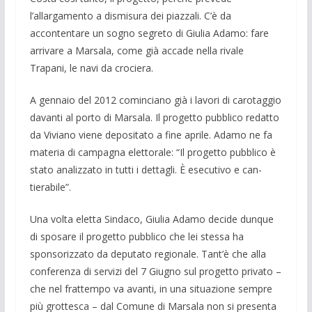
l’allargamento a dismisura dei piazzali. C’è da
accontentare un sogno segreto di Giulia Adamo: fare
arrivare a Marsala, come già accade nella rivale
Trapani, le navi da crociera.
A gennaio del 2012 cominciano già i la­vori di carotaggio
davanti al porto di Mar­sala. Il progetto pubblico redatto
da Vivia­no viene depositato a fine aprile. Adamo ne fa
materia di campagna elettorale: “Il progetto pubblico è
stato analiz­zato in tutti i dettagli. È esecutivo e can­
tierabile”.
Una volta eletta Sindaco, Giulia Adamo decide dunque
di sposare il progetto pub­blico che lei stessa ha
sponsorizzato da de­putato regionale. Tant’è che alla
conferen­za di servizi del 7 Giugno sul pro­getto pri­vato –
che nel frattempo va avanti, in una situazione sempre
più grottesca – dal Co­mune di Marsala non si presenta