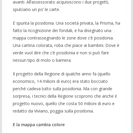
avanti. All’assessorato acquisiscono i due proget­ti,
spulciano un po’ le carte.
E spunta la posidonia. Una società pri­vata, la Prisma, ha
fatto la ricognizione dei fondali, e ha disegnato una
mappa contras­segnando le zone dove c’è posido­nia.
Una cartina colorata, roba che piace ai bambi­ni. Dove è
verde vuol dire che c’è posido­nia e non si può fare
nessun tipo di molo o barriera.
Il progetto della Regione di qualche anno fa (quello
economico, 14 milioni di euro) era stato bocciato
perché cadeva tut­to sulla posidonia. Ma con grande
sorpre­sa, i tecnici della Regione scoprono che anche il
progetto nuovo, quello che costa 50 milioni di euro e
redatto da Viviano, poggia sulla posidonia.
E la mappa cambia colore