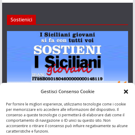
Sostienici
Gestisci Consenso Cookie
I Siciliani Giovani
Per fornire le migliori esperienze, utilizziamo tecnologie come i cookie
per memorizzare e/o accedere alle informazioni del dispositivo. Il
consenso a queste tecnologie ci permetterà di elaborare dati come il
Aut. del tribunale di Catania n.23/2011 del 20/09/2011 Dir.
comportamento di navigazione o ID unici su questo sito. Non
Resp. Riccardo Orioles.
acconsentire o ritirare il consenso può influire negativamente su alcune
caratteristiche e funzioni.