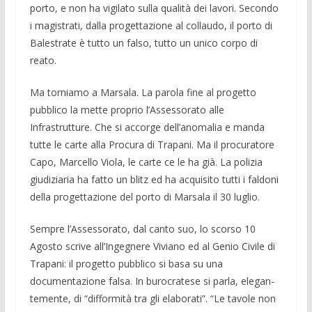
porto, e non ha vigilato sulla qualità dei lavori. Secondo
i magi­strati, dalla progettazione al collaudo, il porto di
Balestrate è tutto un falso, tutto un unico corpo di
reato.
Ma torniamo a Marsala. La parola fine al progetto
pubblico la mette proprio l’Assessorato alle
Infrastrutture. Che si ac­corge dell’anomalia e manda
tutte le carte alla Procura di Trapani. Ma il procu­ratore
Capo, Marcello Viola, le carte ce le ha già. La polizia
giudiziaria ha fatto un blitz ed ha acquisito tutti i faldoni
della progetta­zione del porto di Marsala il 30 luglio.
Sempre l’Assessorato, dal canto suo, lo scorso 10
Agosto scrive all’Ingegnere Vi­viano ed al Genio Civile di
Trapani: il pro­getto pubblico si basa su una
documentaz­ione falsa. In burocratese si parla, elegan­
temente, di “difformità tra gli ela­borati”. “Le tavole non