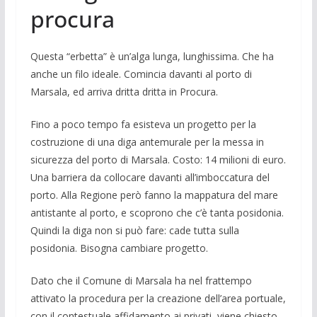
procura
Questa “erbetta” è un’alga lunga, lun­ghissima. Che ha
anche un filo ideale. Co­mincia davanti al porto di
Marsala, ed arriv­a dritta dritta in Procura.
Fino a poco tempo fa esisteva un progett­o per la
costruzione di una diga an­temurale per la messa in
sicurezza del por­to di Marsala. Costo: 14 milioni di euro.
Una barriera da collocare davanti all’imbocca­tura del
porto. Alla Regione però fanno la mappatura del mare
antistante al porto, e scoprono che c’è tanta posidonia.
Quindi la diga non si può fare: cade tutta sulla
posidonia. Bisogna cambiare progetto.
Dato che il Comune di Marsala ha nel frattempo
attivato la procedura per la crea­zione dell’area portuale,
con il conte­stuale affidamento ai privati, viene chiesto