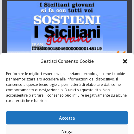
Gestisci Consenso Cookie
I Siciliani Giovani
Per fornire le migliori esperienze, utilizziamo tecnologie come i cookie
per memorizzare e/o accedere alle informazioni del dispositivo. Il
consenso a queste tecnologie ci permetterà di elaborare dati come il
Aut. del tribunale di Catania n.23/2011 del 20/09/2011 Dir.
comportamento di navigazione o ID unici su questo sito. Non
Resp. Riccardo Orioles.
acconsentire o ritirare il consenso può influire negativamente su alcune
caratteristiche e funzioni.
Informativa privacy
Associazione Culturale I Siciliani Giovani
Accetta
via Randazzo 27 Catania
Nega