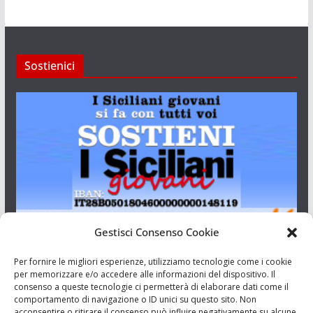
Sostienici
Gestisci Consenso Cookie
I Siciliani Giovani
Per fornire le migliori esperienze, utilizziamo tecnologie come i cookie
per memorizzare e/o accedere alle informazioni del dispositivo. Il
consenso a queste tecnologie ci permetterà di elaborare dati come il
Aut. del tribunale di Catania n.23/2011 del 20/09/2011 Dir.
comportamento di navigazione o ID unici su questo sito. Non
Resp. Riccardo Orioles.
acconsentire o ritirare il consenso può influire negativamente su alcune