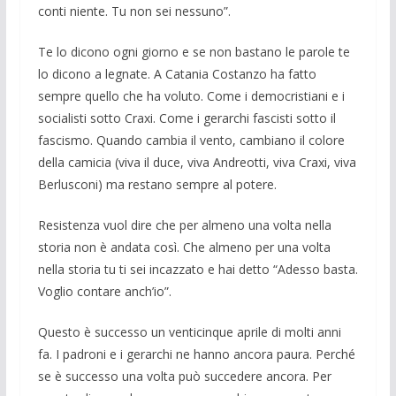
conti niente. Tu non sei nessuno”.
Te lo dicono ogni giorno e se non basta­no le parole te
lo dicono a legnate. A Cata­nia Costanzo ha fatto
sempre quello che ha vo­luto. Come i democristiani e i
socialisti sot­to Craxi. Come i gerarchi fascisti sotto il
fascismo. Quando cambia il vento, cam­biano il colore
della camicia (viva il duce, viva Andreotti, viva Craxi, viva
Berlusco­ni) ma restano sempre al potere.
Resistenza vuol dire che per almeno una volta nella
storia non è andata così. Che al­meno per una volta
nella storia tu ti sei in­cazzato e hai detto “Adesso basta.
Vo­glio contare anch’io”.
Questo è successo un ven­ticinque aprile di molti anni
fa. I padroni e i gerarchi ne hanno ancora paura. Perché
se è successo una volta può succedere ancora. Per