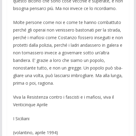
que­sto dicono che sono cose vecchie e supera­te, e non
bisogna pensarci più. Ma noi in­vece ce lo ricordiamo.
Molte persone come noi e come te han­no combattuto
perché gli operai non venis­sero bastonati per la strada,
perché i ma­fiosi come Costanzo fossero inseguiti e non
pro­tetti dalla polizia, perché i ladri an­dassero in galera e
non tornassero invece a gover­nare sotto un’altra
bandiera. E’ grazie a loro che siamo un popolo,
nonostante tutto, e non un gregge. Un popolo può sba­
gliare una volta, può lasciarsi imbrogliare. Ma alla lunga,
prima o poi, ragiona.
Viva la Resistenza contro i fascisti e i mafiosi, viva il
Venticinque Aprile
I Siciliani
(volantino, aprile 1994)