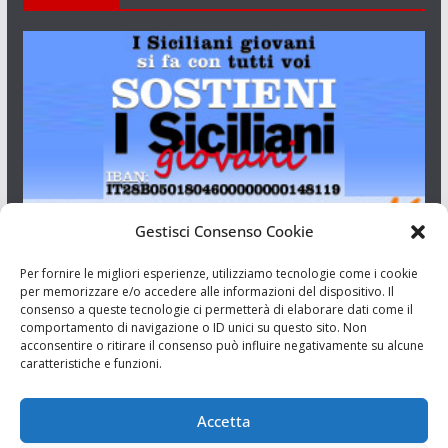
Gestisci Consenso Cookie
I Siciliani Giovani
Per fornire le migliori esperienze, utilizziamo tecnologie come i cookie
per memorizzare e/o accedere alle informazioni del dispositivo. Il
consenso a queste tecnologie ci permetterà di elaborare dati come il
Aut. del tribunale di Catania n.23/2011 del 20/09/2011 Dir.
comportamento di navigazione o ID unici su questo sito. Non
Resp. Riccardo Orioles.
acconsentire o ritirare il consenso può influire negativamente su alcune
caratteristiche e funzioni.
Informativa privacy
Associazione Culturale I Siciliani Giovani
Accetta
via Randazzo 27 Catania