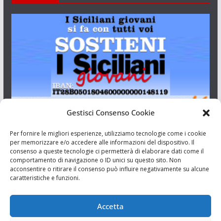
Gestisci Consenso Cookie
I Siciliani Giovani
Per fornire le migliori esperienze, utilizziamo tecnologie come i cookie
per memorizzare e/o accedere alle informazioni del dispositivo. Il
consenso a queste tecnologie ci permetterà di elaborare dati come il
Aut. del tribunale di Catania n.23/2011 del 20/09/2011 Dir.
comportamento di navigazione o ID unici su questo sito. Non
Resp. Riccardo Orioles.
acconsentire o ritirare il consenso può influire negativamente su alcune
caratteristiche e funzioni.
Informativa privacy
Associazione Culturale I Siciliani Giovani
Accetta
via Randazzo 27 Catania