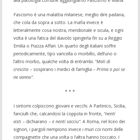
alla patologia comune aggiungiamo Fascismo e Mafia.
Fascismo è una malattia milanese, meglio dire padana,
che cola da sopra a sotto. La mafia invece è
letteralmente cosa nostra, meridionale e sicula, e ogni
volta è una fatica del diavolo spingerla fin su a Reggio
Emilia o Piazza Affari. Un quarto degli italiani soffre
periodicamente, tipo varicella o morbillo, dell’uno o
l’altro morbo, qualche volta di entrambi.
“Mali di
crescita
– sospirano i medici di famiglia
– Prima o poi se
ne vanno”
.
* * *
I sintomi colpiscono giovani e vecchi. A Partinico, Sicilia,
fanciulli che, calcandosi la coppola in fronte,
“nenti
visti
– dichiarano –
e nenti sacciu”
. A Roma, nel liceo dei
signori, i pargoli riempiono invece i muri coi nomi delle
compagnette che una volta o l’altra hanno toccato. I