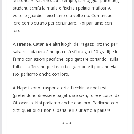
le storie. A Palermo, ad esempio, la maggior parte degli
studenti schifa la mafia e fischia i politici mafiosi. A
volte le guardie li picchiano e a volte no. Comunque
loro complottano per continuare. Noi parliamo con
loro.
A Firenze, Catania e altri luoghi dei ragazzi lottano per
salvare il pianeta (che qua e là sfiora già i 50 gradi) e lo
fanno con azioni pacifiche, tipo gettare coriandoli sulla
folla. Li afferrano per braccia e gambe e li portano via.
Noi parliamo anche con loro.
A Napoli sono trasportatori e facchini a ribellarsi
(pretendono di essere pagati): scioperi, folle e cortei da
Ottocento. Noi parliamo anche con loro. Parliamo con
tutti quelli di cui non si parla, e li aiutiamo a parlare.
* * *