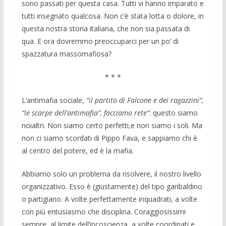
sono passati per questa casa. Tutti vi hanno imparato e
tutti insegnato qualcosa. Non c’è stata lotta o dolore, in
questa nostra storia italiana, che non sia passata di
qua. E ora dovremmo preoccuparci per un po’ di
spazzatura massomafiosa?
* * *
L‘antimafia sociale,
“il partito di Falcone e dei ragazzini”,
“le scarpe dell’antimafia”, facciamo rete”
: questo siamo
noialtri. Non siamo certo perfetti,e non siamo i soli. Ma
non ci siamo scordati di Pippo Fava, e sappiamo chi è
al centro del potere, ed è la mafia.
Abbiamo solo un problema da risolvere, il nostro livello
organizzativo. Esso è (giustamente) del tipo garibaldino
o partigiano. A volte perfettamente inquadrati, a volte
con più entusiasmo che disciplina. Coraggiosissimi
sempre, al limite dell’incoscienza, a volte coordinati e