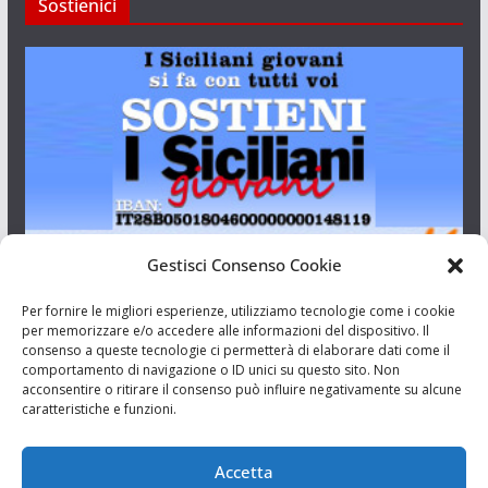
Sostienici
Gestisci Consenso Cookie
I Siciliani Giovani
Per fornire le migliori esperienze, utilizziamo tecnologie come i cookie
per memorizzare e/o accedere alle informazioni del dispositivo. Il
consenso a queste tecnologie ci permetterà di elaborare dati come il
Aut. del tribunale di Catania n.23/2011 del 20/09/2011 Dir.
comportamento di navigazione o ID unici su questo sito. Non
Resp. Riccardo Orioles.
acconsentire o ritirare il consenso può influire negativamente su alcune
caratteristiche e funzioni.
Informativa privacy
Associazione Culturale I Siciliani Giovani
Accetta