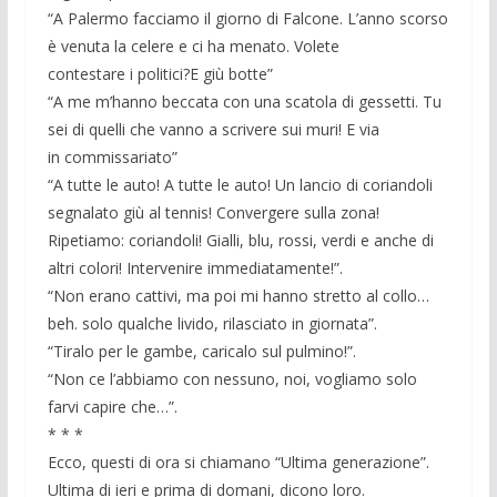
“A Palermo facciamo il giorno di Falcone. L’anno scorso
è venuta la celere e ci ha menato. Volete
contestare i politici?E giù botte”
“A me m’hanno beccata con una scatola di gessetti. Tu
sei di quelli che vanno a scrivere sui muri! E via
in commissariato”
“A tutte le auto! A tutte le auto! Un lancio di coriandoli
segnalato giù al tennis! Convergere sulla zona!
Ripetiamo: coriandoli! Gialli, blu, rossi, verdi e anche di
altri colori! Intervenire immediatamente!”.
“Non erano cattivi, ma poi mi hanno stretto al collo…
beh. solo qualche livido, rilasciato in giornata”.
“Tiralo per le gambe, caricalo sul pulmino!”.
“Non ce l’abbiamo con nessuno, noi, vogliamo solo
farvi capire che…”.
* * *
Ecco, questi di ora si chiamano “Ultima generazione”.
Ultima di ieri e prima di domani, dicono loro.