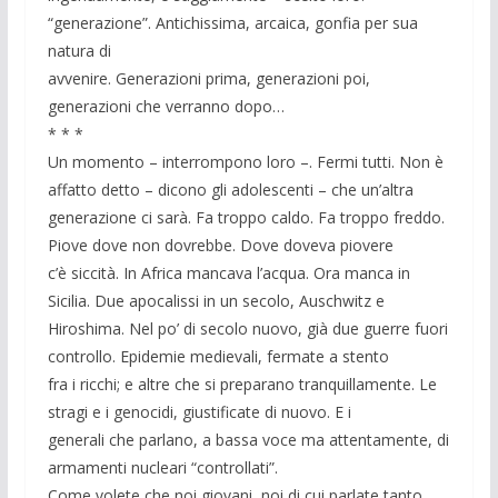
“generazione”. Antichissima, arcaica, gonfia per sua
natura di
avvenire. Generazioni prima, generazioni poi,
generazioni che verranno dopo…
* * *
Un momento – interrompono loro –. Fermi tutti. Non è
affatto detto – dicono gli adolescenti – che un’altra
generazione ci sarà. Fa troppo caldo. Fa troppo freddo.
Piove dove non dovrebbe. Dove doveva piovere
c’è siccità. In Africa mancava l’acqua. Ora manca in
Sicilia. Due apocalissi in un secolo, Auschwitz e
Hiroshima. Nel po’ di secolo nuovo, già due guerre fuori
controllo. Epidemie medievali, fermate a stento
fra i ricchi; e altre che si preparano tranquillamente. Le
stragi e i genocidi, giustificate di nuovo. E i
generali che parlano, a bassa voce ma attentamente, di
armamenti nucleari “controllati”.
Come volete che noi giovani, noi di cui parlate tanto,