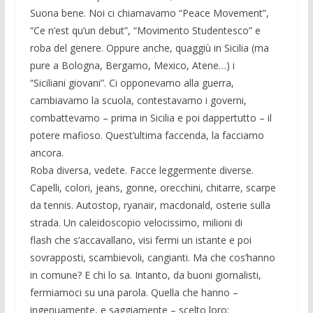
Suona bene. Noi ci chiamavamo “Peace Movement”,
“Ce n’est qu’un debut”, “Movimento Studentesco” e
roba del genere. Oppure anche, quaggiù in Sicilia (ma
pure a Bologna, Bergamo, Mexico, Atene…) i
“Siciliani giovani”. Ci opponevamo alla guerra,
cambiavamo la scuola, contestavamo i governi,
combattevamo – prima in Sicilia e poi dappertutto – il
potere mafioso. Quest’ultima faccenda, la facciamo
ancora.
Roba diversa, vedete. Facce leggermente diverse.
Capelli, colori, jeans, gonne, orecchini, chitarre, scarpe
da tennis. Autostop, ryanair, macdonald, osterie sulla
strada. Un caleidoscopio velocissimo, milioni di
flash che s’accavallano, visi fermi un istante e poi
sovrapposti, scambievoli, cangianti. Ma che cos’hanno
in comune? E chi lo sa. Intanto, da buoni giornalisti,
fermiamoci su una parola. Quella che hanno –
ingenuamente, e saggiamente – scelto loro: