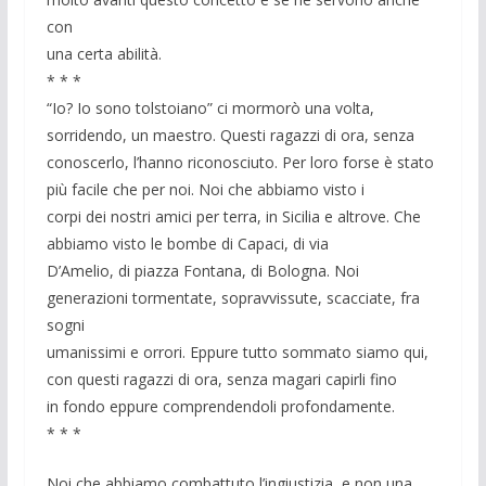
con
una certa abilità.
* * *
“Io? Io sono tolstoiano” ci mormorò una volta,
sorridendo, un maestro. Questi ragazzi di ora, senza
conoscerlo, l’hanno riconosciuto. Per loro forse è stato
più facile che per noi. Noi che abbiamo visto i
corpi dei nostri amici per terra, in Sicilia e altrove. Che
abbiamo visto le bombe di Capaci, di via
D’Amelio, di piazza Fontana, di Bologna. Noi
generazioni tormentate, sopravvissute, scacciate, fra
sogni
umanissimi e orrori. Eppure tutto sommato siamo qui,
con questi ragazzi di ora, senza magari capirli fino
in fondo eppure comprendendoli profondamente.
* * *
Noi che abbiamo combattuto l’ingiustizia, e non una