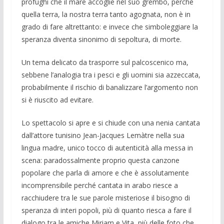
profughi che il mare accoglie nel suo grembo, perché
quella terra, la nostra terra tanto agognata, non è in
grado di fare altrettanto: e invece che simboleggiare la
speranza diventa sinonimo di sepoltura, di morte.
Un tema delicato da trasporre sul palcoscenico ma,
sebbene l’analogia tra i pesci e gli uomini sia azzeccata,
probabilmente il rischio di banalizzare l’argomento non
si è riuscito ad evitare.
Lo spettacolo si apre e si chiude con una nenia cantata
dall’attore tunisino Jean-Jacques Lemàtre nella sua
lingua madre, unico tocco di autenticità alla messa in
scena: paradossalmente proprio questa canzone
popolare che parla di amore e che è assolutamente
incomprensibile perché cantata in arabo riesce a
racchiudere tra le sue parole misteriose il bisogno di
speranza di interi popoli, più di quanto riesca a fare il
dialogo tra le amiche Miriam e Vita, più delle foto che