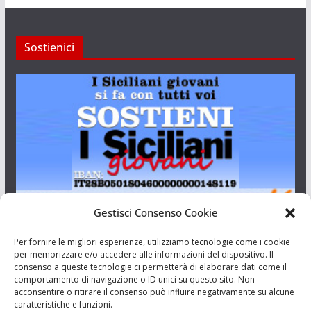
Sostienici
Gestisci Consenso Cookie
I Siciliani Giovani
Per fornire le migliori esperienze, utilizziamo tecnologie come i cookie
per memorizzare e/o accedere alle informazioni del dispositivo. Il
consenso a queste tecnologie ci permetterà di elaborare dati come il
Aut. del tribunale di Catania n.23/2011 del 20/09/2011 Dir.
comportamento di navigazione o ID unici su questo sito. Non
Resp. Riccardo Orioles.
acconsentire o ritirare il consenso può influire negativamente su alcune
caratteristiche e funzioni.