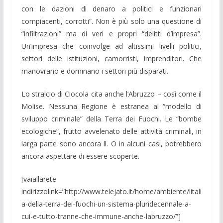
con le dazioni di denaro a politici e funzionari
compiacenti, corrotti”. Non è più solo una questione di
“infiltrazioni” ma di veri e propri “delitti d’impresa”.
Un’impresa che coinvolge ad altissimi livelli politici,
settori delle istituzioni, camorristi, imprenditori. Che
manovrano e dominano i settori più disparati.
Lo stralcio di Ciocola cita anche l’Abruzzo – così come il
Molise. Nessuna Regione è estranea al “modello di
sviluppo criminale” della Terra dei Fuochi. Le “bombe
ecologiche”, frutto avvelenato delle attività criminali, in
larga parte sono ancora lì. O in alcuni casi, potrebbero
ancora aspettare di essere scoperte.
[vaiallarete
indirizzolink=”http://www.telejato.it/home/ambiente/litali
a-della-terra-dei-fuochi-un-sistema-pluridecennale-a-
cui-e-tutto-tranne-che-immune-anche-labruzzo/”]