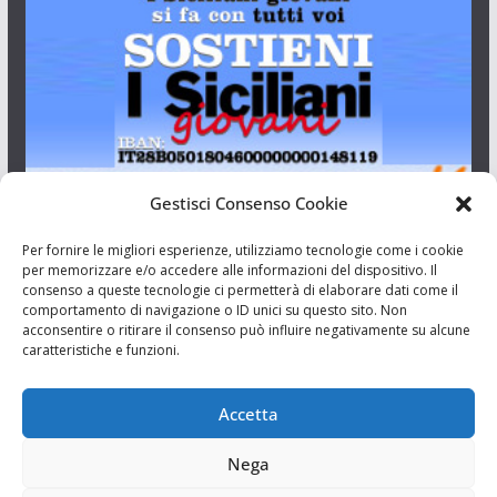
Gestisci Consenso Cookie
I Siciliani Giovani
Per fornire le migliori esperienze, utilizziamo tecnologie come i cookie
per memorizzare e/o accedere alle informazioni del dispositivo. Il
consenso a queste tecnologie ci permetterà di elaborare dati come il
Aut. del tribunale di Catania n.23/2011 del 20/09/2011 Dir.
comportamento di navigazione o ID unici su questo sito. Non
Resp. Riccardo Orioles.
acconsentire o ritirare il consenso può influire negativamente su alcune
caratteristiche e funzioni.
Informativa privacy
Associazione Culturale I Siciliani Giovani
Accetta
via Randazzo 27 Catania
Nega