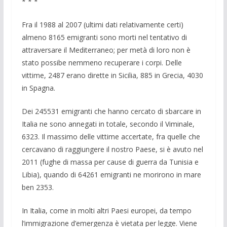
* * *
Fra il 1988 al 2007 (ultimi dati relativa­mente certi)
almeno 8165 emigranti sono morti nel tentativo di
attraversare il Mediter­raneo; per metà di loro non è
stato possibe nemmeno recuperare i corpi. Delle
vittime, 2487 erano dirette in Sicilia, 885 in Grecia, 4030
in Spagna.
Dei 245531 emigranti che hanno cercato di sbarcare in
Italia ne sono annegati in tota­le, secondo il Viminale,
6323. Il massimo delle vittime accertate, fra quelle che
cerca­vano di raggiungere il nostro Paese, si è avu­to nel
2011 (fughe di massa per cause di guerra da Tunisia e
Libia), quando di 64261 emi­granti ne morirono in mare
ben 2353.
In Italia, come in molti altri Paesi europei, da tempo
l’immigrazione d’emergenza è vie­tata per legge. Viene