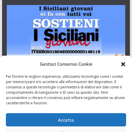
Gestisci Consenso Cookie
I Siciliani Giovani
Per fornire le migliori esperienze, utilizziamo tecnologie come i cookie
per memorizzare e/o accedere alle informazioni del dispositivo. Il
consenso a queste tecnologie ci permetterà di elaborare dati come il
Aut. del tribunale di Catania n.23/2011 del 20/09/2011 Dir.
comportamento di navigazione o ID unici su questo sito. Non
Resp. Riccardo Orioles.
acconsentire o ritirare il consenso può influire negativamente su alcune
caratteristiche e funzioni.
Informativa privacy
Associazione Culturale I Siciliani Giovani
Accetta
via Randazzo 27 Catania