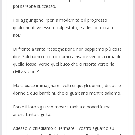
poi sarebbe successo.
Poi aggiungono: “per la modernità e il progresso
qualcuno deve essere calpesta­to, e adesso tocca a
noi.”
Di fronte a tanta rassegnazione non sappiamo più cosa
dire. Salutiamo e co­minciamo a risalire verso la cima di
quel­la fossa, verso quel buco che ci riporta verso “la
civilizzazione”.
Ma ci piace immaginare i volti di que­gli uomini, di quelle
donne e quei bambi­ni, che ci guardano mentre saliamo.
Forse il loro sguardo mostra rabbia e povertà, ma
anche tanta dignità…
Adesso vi chiediamo di fermare il vo­stro sguardo su