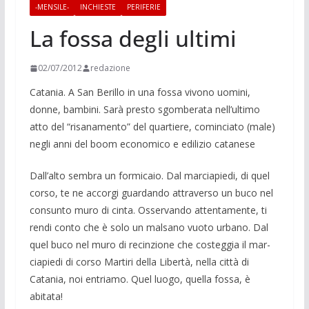
-MENSILE-
INCHIESTE
PERIFERIE
La fossa degli ultimi
02/07/2012
redazione
Catania. A San Berillo in una fossa vivono uomini,
donne, bambi­ni. Sarà presto sgom­berata nell’ultimo
atto del “risanamento” del quartiere, cominciato (male)
negli anni del boom economico e edilizio catanese
Dall’alto sembra un formicaio. Dal marciapiedi, di quel
corso, te ne accor­gi guardando attraverso un buco nel
con­sunto muro di cinta. Osservando attenta­mente, ti
rendi conto che è solo un mal­sano vuoto urbano. Dal
quel buco nel muro di recinzione che co­steggia il mar­
ciapiedi di corso Martiri della Libertà, nella città di
Catania, noi entriamo. Quel luogo, quella fossa, è
abitata!