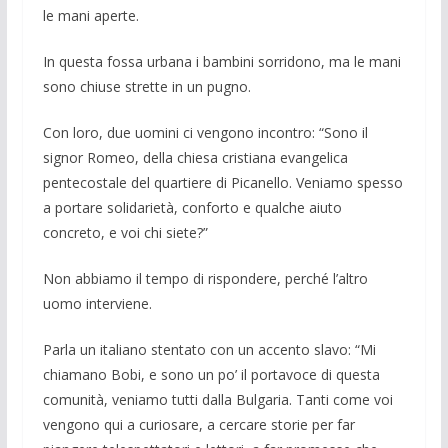
le mani aperte.
In questa fossa urbana i bambini sorri­dono, ma le mani
sono chiuse strette in un pugno.
Con loro, due uomini ci vengono in­contro: “Sono il
signor Romeo, della chiesa cristiana evangelica
pentecostale del quartiere di Picanello. Veniamo spes­so
a portare solidarietà, conforto e qual­che aiuto
concreto, e voi chi siete?”
Non abbiamo il tempo di rispondere, perché l’altro
uomo interviene.
Parla un italiano stentato con un accen­to slavo: “Mi
chiamano Bobi, e sono un po’ il portavoce di questa
comunità, ve­niamo tutti dalla Bulgaria. Tanti come voi
vengono qui a curiosa­re, a cercare storie per far