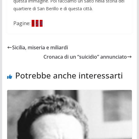
questa immagine. Poi facciamo un salto nella storia del
quartie­re di San Berillo e di questa città.
Pagine:
1
2
3
Sicilia, miseria e miliardi
Cronaca di un “suicidio” annunciato
Potrebbe anche interessarti