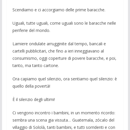
Scendiamo e ci accorgiamo delle pri­me baracche.
Uguali, tutte uguali, come uguali sono le baracche nelle
periferie del mondo.
Lamiere ondulate arrugginite dal tem­po, bancali e
cartelli pubblicitari, che fino a ieri inneggiavano al
consumismo, oggi coperture di povere baracche, e poi,
tanto, ma tanto cartone.
Ora capiamo quel silenzio, ora sentia­mo quel silenzio: è
quello della povertà!
È il silenzio degli ultimi!
Ci vengono incontro i bambini, in un momento ricordo:
sembra una scena gia vissuta… Guatemala, zócalo del
villaggio di So­lolà, tanti bambini, e tutti sorridenti e con