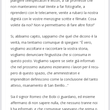
piangere tele­spettatori e let­tori, a far promesse che
non manteranno mai! Venite a far fotografie, a
riprenderci con le telecamere, venite a rubarci la no­stra
dignità con le vostre menzogne scrit­te e filmate. Cosa
volete da noi? Non vi permettiamo di fare altre foto!”
Si, abbiamo capito, sappiamo che quel che dicono è la
verità, ma tentiamo co­munque di spiegare: “È vero,
vogliamo ascoltarvi e raccontare la vostra storia,
vogliamo denunciare l’ingiustizia che si consuma in
questo posto. Vogliamo sape­re se siete già informati
che nel prossimo autunno inizieranno i lavori per il recu­
pero di questo spazio, che amministratori e
imprenditori definiscono come la con­clusione del tanto
atteso, risanamento di San Berillo…”
Sia il signor Romeo che Bobi ci guar­dano, ed insieme
affermano di non sape­re nulla, che nessuno tranne noi
li ha in­formati, e che comunque sapevano che prima o