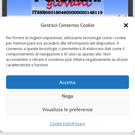
Gestisci Consenso Cookie
I Siciliani Giovani
Per fornire le migliori esperienze, utilizziamo tecnologie come i cookie
per memorizzare e/o accedere alle informazioni del dispositivo. Il
consenso a queste tecnologie ci permetterà di elaborare dati come il
Aut. del tribunale di Catania n.23/2011 del 20/09/2011 Dir.
comportamento di navigazione o ID unici su questo sito. Non
Resp. Riccardo Orioles.
acconsentire o ritirare il consenso può influire negativamente su alcune
caratteristiche e funzioni.
Informativa privacy
Associazione Culturale I Siciliani Giovani
Accetta
via Randazzo 27 Catania
Nega
Visualizza le preferenze
Cookie Policy
Privacy
Copyright © 2026
I Siciliani Giovani
. Tutti i diritti riservati.
Tema:
ColorMag
di ThemeGrill. Powered by
WordPress
.