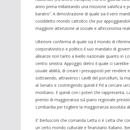
anno prima millantando una missione salvifica e p
baratro”. A dimostrazione di quale sia il vero manda
cosiddetto mondo cattolico che pur appoggiandol
maggiore attenzione al sociale e all’economia reale
Ulteriore conferma di quale sia il mondo di riferi
corporativistico e politico il suo mandato di gover
alleanze non tanto a livello nazionale quanto in Lo
centro sinistra. Appoggio dietro il quale ci sarebb
usuale abilità, di creare i presupposti per rendere 
sottraendo, attraverso i cavilli del porcellum, la m
al Senato e costringendo quindi il Pd a cercare un’
montiano. E quindi con i poteri che rappresenta. La
premio di maggioranza sul piano regionale previsto
Lombardia per togliere la maggioranza assoluta all
E’ Berlusconi che comanda Letta o è Letta che con
un certo mondo culturale e finanziario Italiano. B