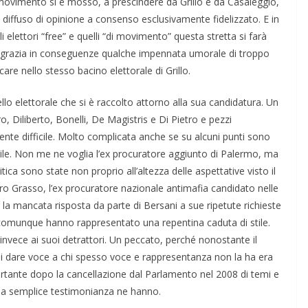
 movimento si è mosso, a prescindere da Grillo e da Casaleggio,
 diffuso di opinione a consenso esclusivamente fidelizzato. E in
i elettori “free” e quelli “di movimento” questa stretta si farà
disgrazia in conseguenze qualche impennata umorale di troppo
are nello stesso bacino elettorale di Grillo.
lo elettorale che si è raccolto attorno alla sua candidatura. Un
o, Diliberto, Bonelli, De Magistris e Di Pietro e pezzi
ente difficile. Molto complicata anche se su alcuni punti sono
bile. Non me ne voglia l’ex procuratore aggiunto di Palermo, ma
ca sono state non proprio all’altezza delle aspettative visto il
tro Grasso, l’ex procuratore nazionale antimafia candidato nelle
r la mancata risposta da parte di Bersani a sue ripetute richieste
 comunque hanno rappresentato una repentina caduta di stile.
nvece ai suoi detrattori. Un peccato, perché nonostante il
o di dare voce a chi spesso voce e rappresentanza non la ha era
rtante dopo la cancellazione dal Parlamento nel 2008 di temi e
ella semplice testimonianza ne hanno.