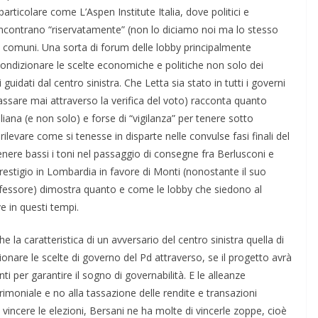
particolare come L’Aspen Institute Italia, dove politici e
ncontrano “riservatamente” (non lo diciamo noi ma lo stesso
ie comuni. Una sorta di forum delle lobby principalmente
condizionare le scelte economiche e politiche non solo dei
guidati dal centro sinistra. Che Letta sia stato in tutti i governi
passare mai attraverso la verifica del voto) racconta quanto
liana (e non solo) e forse di “vigilanza” per tenere sotto
rilevare come si tenesse in disparte nelle convulse fasi finali del
enere bassi i toni nel passaggio di consegne fra Berlusconi e
prestigio in Lombardia in favore di Monti (nonostante il suo
ofessore) dimostra quanto e come le lobby che siedono al
ve in questi tempi.
 la caratteristica di un avversario del centro sinistra quella di
ionare le scelte di governo del Pd attraverso, se il progetto avrà
i per garantire il sogno di governabilità. E le alleanze
rimoniale e no alla tassazione delle rendite e transazioni
i vincere le elezioni, Bersani ne ha molte di vincerle zoppe, cioè