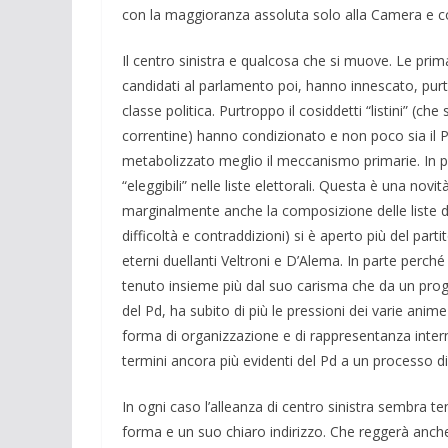
con la maggioranza assoluta solo alla Camera e con
Il centro sinistra e qualcosa che si muove. Le prima
candidati al parlamento poi, hanno innescato, pu
classe politica. Purtroppo il cosiddetti “listini” (ch
correntine) hanno condizionato e non poco sia il 
metabolizzato meglio il meccanismo primarie. In pa
“eleggibili” nelle liste elettorali. Questa è una no
marginalmente anche la composizione delle liste di S
difficoltà e contraddizioni) si è aperto più del parti
eterni duellanti Veltroni e D’Alema. In parte perché
tenuto insieme più dal suo carisma che da un pro
del Pd, ha subito di più le pressioni dei varie ani
forma di organizzazione e di rappresentanza interna
termini ancora più evidenti del Pd a un processo di
In ogni caso l’alleanza di centro sinistra sembra 
forma e un suo chiaro indirizzo. Che reggerà anch