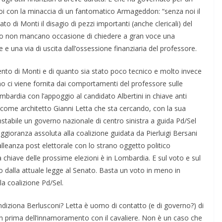
oi con la minaccia di un fantomatico Armageddon: “senza noi il
to di Monti il disagio di pezzi importanti (anche clericali) del
o non mancano occasione di chiedere a gran voce una
 e una via di uscita dall’ossessione finanziaria del professore.
mento di Monti e di quanto sia stato poco tecnico e molto invece
no ci viene fornita dai comportamenti del professore sulle
mbardia con l’appoggio al candidato Albertini in chiave anti
e come architetto Gianni Letta che sta cercando, con la sua
instabile un governo nazionale di centro sinistra a guida Pd/Sel
aggioranza assoluta alla coalizione guidata da Pierluigi Bersani
alleanza post elettorale con lo strano oggetto politico
 chiave delle prossime elezioni è in Lombardia. E sul voto e sul
 dalla attuale legge al Senato. Basta un voto in meno in
a coalizione Pd/Sel.
diziona Berlusconi? Letta è uomo di contatto (e di governo?) di
en prima dell’innamoramento con il cavaliere. Non è un caso che