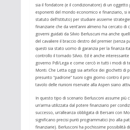
sia il fondatore (e il condizionatore) di un oggetto 
esponenti del mondo economico e finanziario, si i
statuto dell’Istituto) per studiare assieme strateg
finanziarie che da vent’anni almeno ha cercato di 
governi guidati da Silvio Berluscuni ma anche quelli 
del cavaliere il braccio destro del premier (senza 
questi sia stato uomo di garanzia per la finanza ita
controllo il tornado Silvio. Ed è anche interessante 
governo Pdl/Lega e come cercò in tutti i modi di t
Monti. Che Letta oggi sia artefice dei giochetti di 
presunto “padrone” tuoni ogni giorno contro il pr
tavolo delle riunioni riservate alla Aspen siano atti
In questo tipo di scenario Berlusconi assume più che
un’arma utilizzata dal potere finanziario per condiz
successo, un’alleanza obbligata di Bersani con Mont
significano precisi punti programmatici (no alla pat
finanziarie). Berlusconi ha pochissime possibilità d