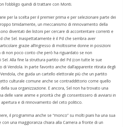
 l’obbligo quindi di trattare con Monti.
rie per la scelta per il premier prima e per selezionare parte dei
rtroppo timidamente, un meccanismo di rinnovamento della
e sono diventati dei listoni per cercare di accontentare correnti e
Pd che Sel. Inaspettatamente è il Pd che sembra aver
rticolare grazie all’ingresso di moltissime donne in posizioni
vità di non poco conto che però ha riguardato se non
el. Alla fine la struttura partito del Pd (con tutte le sue
to di Vendola. In parte favorito anche dall’apparente ritirata degli
 Vendola, che guida un cartello elettorale più che un partito
getto culturale comune anche se contraddittorio come quello
me della sua organizzazione. E ancora, Sel non ha trovato una
 delle varie anime e priorità che gli consentissero di avviarsi in
 apertura e di rinnovamento del ceto politico.
tenere, il programma anche se “monco” su molti piani ha una sua
e con una maggioranza chiara alla Camera a fronte di un