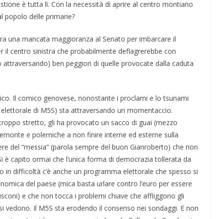
tione è tutta lì. Con la necessità di aprire al centro montiano
l popolo delle primarie?
augura una mancata maggioranza al Senato per imbarcare il
r il centro sinistra che probabilmente deflagrerebbe con
attraversando) ben peggiori di quelle provocate dalla caduta
ianico. Il comico genovese, nonostante i proclami e lo tsunami
a elettorale di M5S) sta attraversando un momentaccio.
troppo stretto, gli ha provocato un sacco di guai (mezzo
emonte e polemiche a non finire interne ed esterne sulla
ttere del “messia” (parola sempre del buon Gianroberto) che non
. Si è capito ormai che l’unica forma di democrazia tollerata da
rlo in difficoltà c’è anche un programma elettorale che spesso si
onomica del paese (mica basta urlare contro l’euro per essere
usconi) e che non tocca i problemi chiave che affliggono gli
tti si vedono. Il M5S sta erodendo il consenso nei sondaggi. E non