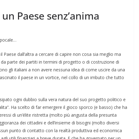
di un Paese senz’anima
 epocale…
 il Paese dall’altra a cercare di capire non cosa sia meglio ma
a parte dei partiti in termini di progetto o di costruzione di
no gli italiani a non avere nessuna idea di come uscire da una
rascinato il paese in un vortice, nel collo di un imbuto che tutto
ipato ogni dubbio sulla vera natura del suo progetto politico e
alita”. Ha scelto di far emergere il gioco sporco (e basso) che ha
eressi di un’élite ristretta (molto più angusta della presunta
gioranza dei cittadini e dell’insieme di bisogni (molto diversi
 nessun punto di contatto con la realtà produttiva ed economica
li utili finanziari a breve durata. E che ha governato per un