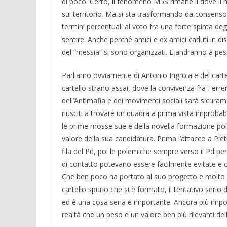
di poco. Certo, il fenomeno M5S rimane lì dove il
sul territorio. Ma si sta trasformando da consenso
termini percentuali al voto fra una forte spinta degl
sentire. Anche perché amici e ex amici caduti in 
del “messia” si sono organizzati. E andranno a pesc
Parliamo ovviamente di Antonio Ingroia e del cartel
cartello strano assai, dove la convivenza fra Ferrer
dell’Antimafia e dei movimenti sociali sarà sicuram
riusciti a trovare un quadra a prima vista improba
le prime mosse sue e della novella formazione politi
valore della sua candidatura. Prima l’attacco a Pie
fila del Pd, poi le polemiche sempre verso il Pd pe
di contatto potevano essere facilmente evitate e
Che ben poco ha portato al suo progetto e molto i
cartello spurio che si è formato, il tentativo seri
ed è una cosa seria e importante. Ancora più impo
realtà che un peso e un valore ben più rilevanti d