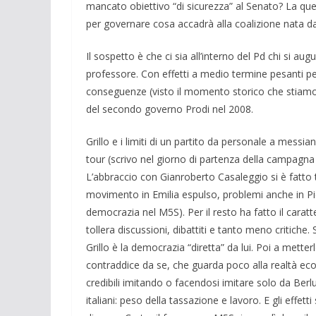
mancato obiettivo “di sicurezza” al Senato? La ques
per governare cosa accadrà alla coalizione nata da
Il sospetto è che ci sia all’interno del Pd chi si 
professore. Con effetti a medio termine pesanti pe
conseguenze (visto il momento storico che stiamo 
del secondo governo Prodi nel 2008.
Grillo e i limiti di un partito da personale a mess
tour (scrivo nel giorno di partenza della campagn
L’abbraccio con Gianroberto Casaleggio si è fatto 
movimento in Emilia espulso, problemi anche in Pi
democrazia nel M5S). Per il resto ha fatto il cara
tollera discussioni, dibattiti e tanto meno critiche
Grillo è la democrazia “diretta” da lui. Poi a mette
contraddice da se, che guarda poco alla realtà ec
credibili imitando o facendosi imitare solo da Berl
italiani: peso della tassazione e lavoro. E gli effe