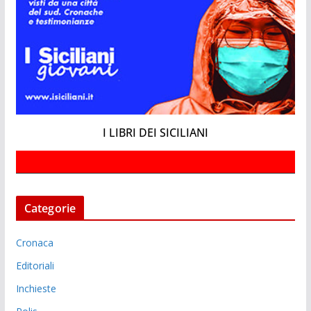
I LIBRI DEI SICILIANI
Categorie
Cronaca
Editoriali
Inchieste