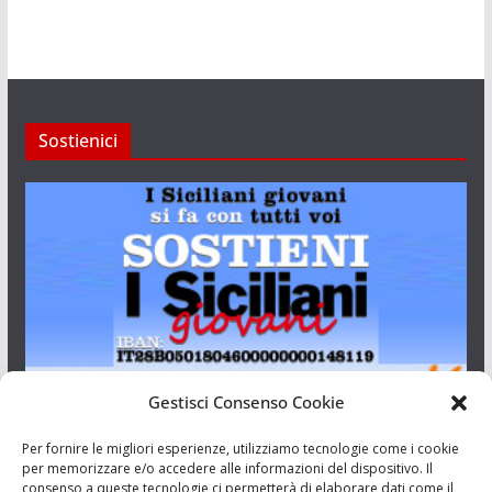
Sostienici
Gestisci Consenso Cookie
I Siciliani Giovani
Per fornire le migliori esperienze, utilizziamo tecnologie come i cookie
per memorizzare e/o accedere alle informazioni del dispositivo. Il
consenso a queste tecnologie ci permetterà di elaborare dati come il
Aut. del tribunale di Catania n.23/2011 del 20/09/2011 Dir.