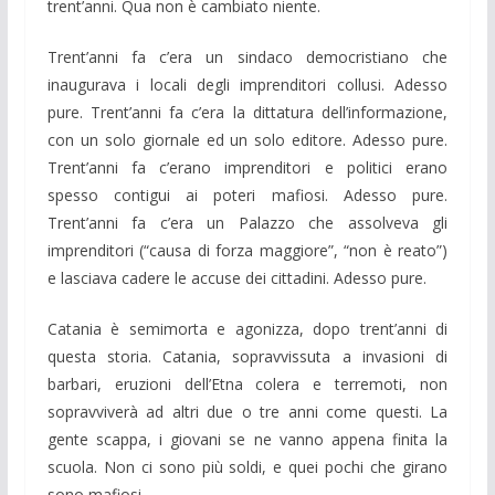
trent’anni. Qua non è cambiato niente.
Trent’anni fa c’era un sindaco democristiano che
inaugurava i locali degli imprenditori collusi. Adesso
pure. Trent’anni fa c’era la dittatura dell’informazione,
con un solo giornale ed un solo editore. Adesso pure.
Trent’anni fa c’erano imprenditori e politici erano
spesso contigui ai poteri mafiosi. Adesso pure.
Trent’anni fa c’era un Palazzo che assolveva gli
imprenditori (“causa di forza maggiore”, “non è reato”)
e lasciava cadere le accuse dei cittadini. Adesso pure.
Catania è semimorta e agonizza, dopo trent’anni di
questa storia. Catania, sopravvissuta a invasioni di
barbari, eruzioni dell’Etna colera e terremoti, non
sopravviverà ad altri due o tre anni come questi. La
gente scappa, i giovani se ne vanno appena finita la
scuola. Non ci sono più soldi, e quei pochi che girano
sono mafiosi.