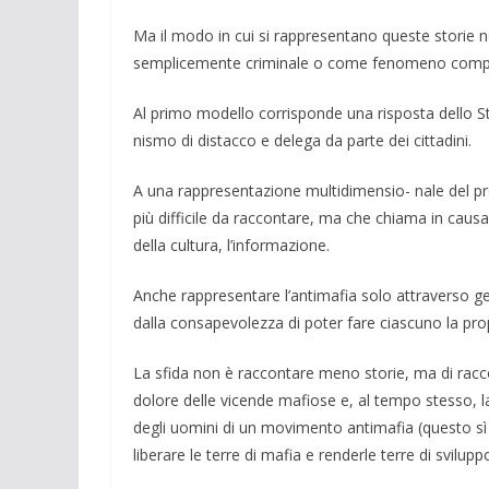
Ma il modo in cui si rappresentano que­ste storie
sempli­cemente criminale o come fenomeno comples
Al primo modello corrispon­de una ri­sposta dello S
nismo di distacco e delega da parte dei cittadini.
A una rappresentazione multidimensio- n­ale del pr
più diffi­cile da raccontare, ma che chiama in cau­sa tu
della cultu­ra, l’informa­zione.
Anche rappresentare l’antimafia solo at­traverso gest
dalla con­sapevolezza di poter fare ciascuno la pro­
La sfida non è racconta­re meno sto­rie, ma di racconta
dolo­re del­le vicende mafio­se e, al tempo stesso, la
degli uo­mini di un movi­mento antimafia (questo sì 
liberare le ter­re di mafia e renderle terre di sviluppo,