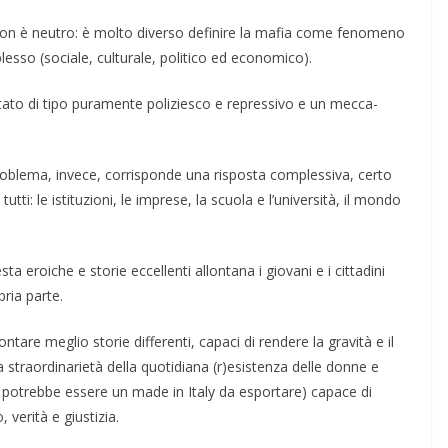
 non è neutro: è molto diverso definire la mafia come fenomeno
so (sociale, culturale, politico ed economico).
tato di tipo pura­mente poli­ziesco e repressivo e un mecca­
oblema, invece, corri­sponde una ri­sposta complessiva, certo
tti: le istituzioni, le im­prese, la scuola e l’uni­versità, il mondo
a eroiche e storie eccellenti allontana i giovani e i cittadini
pria parte.
­re meglio sto­rie diffe­renti, capaci di ren­dere la gra­vità e il
 straordina­rietà della quo­tidiana (r)esisten­za delle donne e
po­trebbe esse­re un made in Ita­ly da esporta­re) capace di
 verità e giusti­zia.