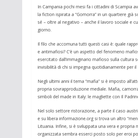
In Campania pochi mesi fa i cittadini di Scampia ave
la fic­tion ispirata a “Gomorra” in un quartiere gi
sé – oltre al nega­tivo – anche il lavoro sociale e 
giorno.
Il filo che accomuna tutti questi casi è: quale rapp
e anti­mafiosi? C’è un aspetto del feno­meno ma­fios
eserci­tato dall’immaginario mafioso sulla cultu­ra 
invisibilità di chi si im­pegna quotidianamente per i
Negli ultimi anni il tema “mafia” si è imposto all’
propria sovrapproduzione mediale. Mafia, camor­ra
simboli del made in Italy: le magliette con Il Pad
Nel solo settore ristorazione, a parte il caso austria
e su libera informazione.org si trova un altro “men
Lituania. Infine, si è sviluppata una vera e propria mi
organizzata sembra esserci posto solo per eroi pos