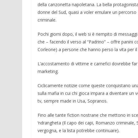
della canzonetta napoletana. La bella protago­nista 
donne del Sud, quasi a voler emulare un percorso d
crimi­nale.
Pochi giorni dopo, il web si è riempito di messaggi
che – facendo il verso al “Padrino” – offre pani­
Corleone) a per­sone che hanno perso la vita per i
L’accostamento di vit­time e carnefici dovrebbe far
marke­ting.
Ciclicamente notizie come queste con­quistano unavisi
sulla mafia in cui chi gioca impara a diventare un 
tv, sempre made in Usa, Sopranos.
Fino alle tante fiction nostrane che met­tono in sce
‘ndrangheta (Il capo dei capi, Romanzo criminale, Sq
vergogna, e la lista potreb­be continua­re).