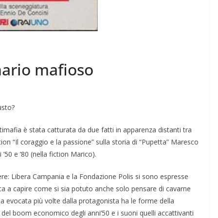
nario mafioso
usto?
timafia è stata catturata da due fatti in apparenza distanti tra
ion “Il coraggio e la passio­ne” sulla storia di “Pupetta” Maresco
 ’50 e ’80 (nella fiction Marico).
dere: Libera Campania e la Fon­dazione Polis si sono espresse
tica a capire come si sia potuto anche solo pensare di cavarne
zia evocata più volte dalla protagonista ha le forme della
 del boom economico degli anni’50 e i suoni quelli accattivanti