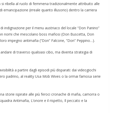
si ribella al ruolo di femmena tradi­zionalmente attribuito alle
i emancipazione (irreale quanto illusorio) dentro la carriera
 di indignazione per il menu austriaco del locale “Don Panino”
ni con nomi che mescolano boss ma­fiosi (Don Buscetta, Don
l loro impe­gno antimafia (“Don” Falcone, “Don” Peppino…).
 andare di traverso qualsiasi cibo, ma diventa strategia di
bilità a partire dagli epi­sodi più disparati: dai videogiochi
vero padrino, al reality Usa Mob Wi­ves o la ormai famosa serie
na sto­rie ispirate alle più feroci cronache di ma­fia, camorra o
uadra Anti­mafia, L’onore e il rispetto, Il peccato e la