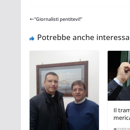
“Giornalisti pentitevi!”
Potrebbe anche interessa
Il tra
meric
22/02/2