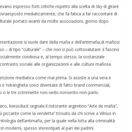
vano espresso forti critiche rispetto alla scelta di Sky di girare
à sovraesposto mediaticamente, che fa fatica a far raccontare di
culturale portato avanti da molte associazioni, gior­no dopo
resentazione si vuole dare della mafia e dell’antimafia,di mafio­si
o – di tipo “culturale” – che non si può sottovalutare: il fascino
socialmente condivisa e, al tempo stes­so, la sostanziale
l contrasto sociale alle organizzazioni e alle culture mafiose.
attenzione mediatica come mai prima. Si assiste a una vera e
 e ‘ndrangheta sono diventate di fatto brand commerciali,
rino o le tre scimmiette non-vedo-nonsento-non-parlo.
co, livesicilia.it segnala il ri­storante argentino “Arte de mafia”,
ù piccante come la vendetta” trovato da chi scrive a Vilnius in
tolo­gia dell’antimafia, per la quale nella lotta alla criminalità
t-moderni, spesso stereotipati al pari dei padrini.