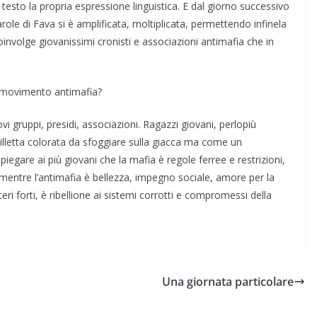
l testo la propria espressione linguistica. E dal gior­no successivo
role di Fava si è amplificata, moltiplicata, permettendo infinela
oinvolge giovanissimi cronisti e associa­zioni antimafia che in
 movimento antimafia?
i gruppi, presidi, associa­zioni. Ragazzi giovani, perlopiù
lletta colorata da sfoggiare sulla giacca ma come un
gare ai più gio­vani che la mafia è regole ferree e restri­zioni,
entre l’antimafia è bel­lezza, impegno sociale, amore per la
eri forti, è ribellione ai sistemi corrotti e compromessi della
Una giornata particolare