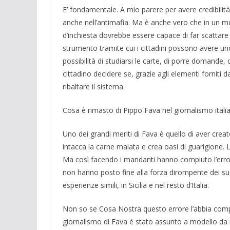
E’ fondamentale. A mio parere per ave­re credibilità
anche nell’antimafia. Ma è anche vero che in un mo
d’inchiesta dovreb­be essere capace di far scattare un
strumento tramite cui i cittadini pos­sono avere uno 
possi­bilità di studiarsi le carte, di porre doman­de
cittadino decide­re se, grazie agli elementi forniti
ribaltare il siste­ma.
Cosa è rimasto di Pippo Fava nel giornalismo itali
Uno dei grandi meriti di Fava è quello di aver creat
intacca la carne malata e crea oasi di guarigione. 
Ma così facendo i man­danti hanno compiuto l’error
non hanno posto fine alla forza di­rompente dei suoi
esperien­ze simili, in Sicilia e nel resto d’Italia.
Non so se Cosa Nostra questo er­rore l’abbia compiu
giornalis­mo di Fava è stato assunto a modello da mo