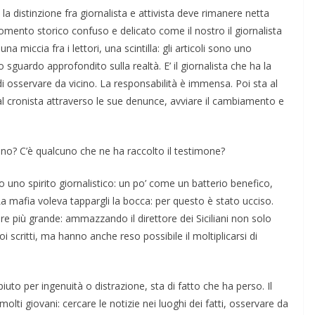
 la distinzione fra giornalista e attivista deve rimanere netta
mento storico confuso e delicato come il nostro il giornalista
a miccia fra i lettori, una scintilla: gli articoli sono uno
sguardo approfondito sul­la realtà. E’ il giornalista che ha la
, di osservare da vicino. La responsabi­lità è immensa. Poi sta al
 dal cronista attraverso le sue denunce, av­viare il cambiamento e
ano? C’è qualcuno che ne ha raccolto il testimone?
o uno spirito giornalistico: un po’ come un batterio benefico,
La mafia voleva tappargli la bocca: per que­sto è stato ucciso.
e più grande: ammazzando il direttore dei Siciliani non solo
 scritti, ma hanno anche reso possibile il moltiplicarsi di
to per ingenuità o distraz­ione, sta di fatto che ha perso. Il
lti giovani: cercare le notizie nei luoghi dei fatti, osservare da