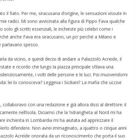
il fiato. Per me, siracusana d’origine, le sensazioni vissute in
 mie radici. Mi sono avvicinata alla fi­gura di Pippo Fava qualche
solo gli scritti essenziali, le inchieste più celebri come i
 perché anche Fava era siracusano, un po’ perché a Milano e
ne parlavano spesso.
 da vicino, e quindi decisi di andare a Palazzolo Acreide, il
ate e ricor­do che lungo la piazza princi­pale sfilava una
silenziosamen­te, i volti delle persone e le luci. Poi muo­vendomi
a: lei lo conosceva? Leggeva i Siciliani? La mafia che uccise
, collaboravo con una redazio­ne e già allora dissi al direttore: il
sticamente nell’isola. Diciamo che la ‘ndrangheta al Nord mi ha
re in­chiesta in Lombardia mi ha aiutata ad ap­prezzare il
 volerlo difendere. Non avrei immaginato, a quattro o cinque anni
Palazzolo Acreide onorata da un riconoscimento che porta il suo