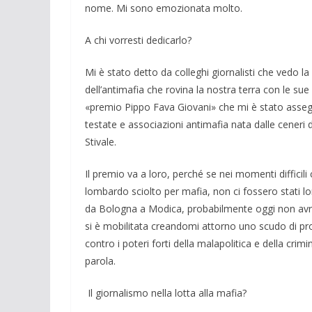
nome. Mi sono emozionata molto.
A chi vorresti dedicarlo?
Mi è stato detto da colleghi giornalisti che vedo la
dell’antimafia che rovina la nostra terra con le sue 
«premio Pippo Fava Giovani» che mi è stato asse­gnato
testate e associa­zioni antimafia nata dalle ceneri 
Stivale.
Il premio va a loro, perché se nei momenti difficil
lombardo sciolto per mafia, non ci fossero stati lo
da Bologna a Modica, probabilmente oggi non avre
si è mobilitata creando­mi attorno uno scudo di pro
contro i poteri forti della malapolitica e della cri
parola.
Il giornalismo nella lotta alla mafia?