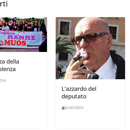
rti
za della
olenza
014
L’azzardo del
deputato
01/07/2012