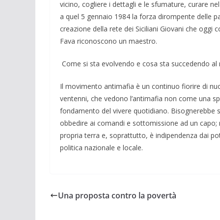
vicino, cogliere i dettagli e le sfumatu­re, curare ne
a quel 5 gennaio 1984 la forza dirompen­te delle pa
creazione della rete dei Siciliani Giovani che oggi c
Fava ricono­scono un maestro.
Come si sta evolvendo e cosa sta suc­cedendo al
Il movimento antimafia è un continuo fiorire di nuov
ventenni, che vedono l’antimafia non come una spi
fondamento del vivere quoti­diano. Bisognerebbe spie
obbedire ai comandi e sottomissio­ne ad un capo; m
pro­pria terra e, soprattutto, è indipendenza dai pot
politica nazionale e locale.
Una proposta contro la povertà