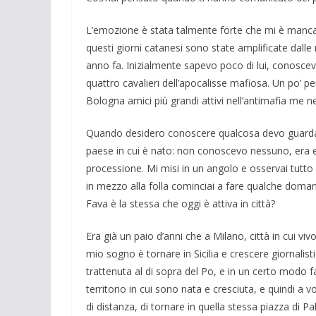
L’emozione è stata talmente forte che mi è mancato 
questi giorni catanesi sono state amplificate dal­le
anno fa. Ini­zialmente sapevo poco di lui, conoscevo 
quattro cavalieri dell’apo­calisse mafiosa. Un po’
Bologna amici più grandi attivi nell’anti­mafia me 
Quando desidero conoscere qualcosa devo guar­darla
paese in cui è nato: non conoscevo nessuno, era est
processione. Mi misi in un angolo e osservai tutto 
in mezzo alla folla cominciai a fare qualche domand
Fava è la stessa che oggi è attiva in città?
Era già un paio d’anni che a Milano, città in cui vivo
mio so­gno è tornare in Sicilia e crescere giorna­li
trattenuta al di sopra del Po, e in un certo modo fa
territorio in cui sono nata e cresciuta, e quindi a
di distanza, di tornare in quella stessa piazza di 