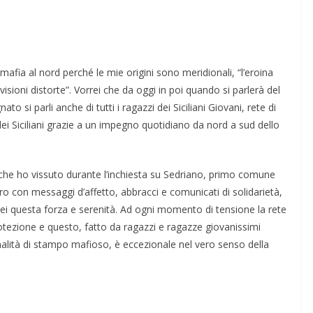
 mafia al nord perché le mie origini sono meridionali, “l’eroina
visioni distorte”. Vorrei che da oggi in poi quando si parlerà del
 si parli anche di tutti i ragazzi dei Siciliani Giovani, rete di
dei Sici­liani grazie a un impegno quotidiano da nord a sud dello
i che ho vissuto durante l’inchiesta su Sedriano, primo comune
ro con messaggi d’affetto, abbracci e comunicati di solidarietà,
i questa forza e serenità. Ad ogni momento di tensione la rete
tezione e que­sto, fatto da ragazzi e ragazze giovanissi­mi
minalità di stampo mafioso, è eccezionale nel vero senso del­la