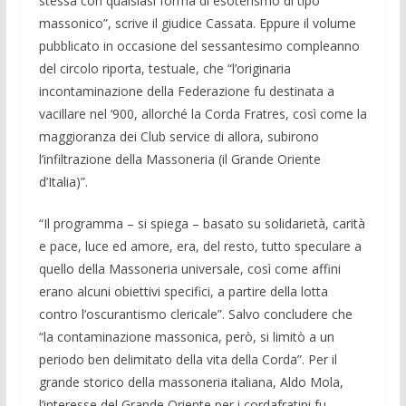
stessa con qualsiasi forma di esoterismo di tipo
massonico”, scrive il giudice Cassata. Eppure il volume
pubblicato in occasione del sessantesimo compleanno
del circolo riporta, testuale, che “l’originaria
incontaminazione della Federazione fu destinata a
vacillare nel ‘900, allorché la Corda Fratres, così come la
maggioranza dei Club service di allora, subirono
l’infiltrazione della Massoneria (il Grande Oriente
d’Italia)”.
“Il programma – si spiega – basato su solidarietà, carità
e pace, luce ed amore, era, del resto, tutto speculare a
quello della Massoneria universale, così come affini
erano alcuni obiettivi specifici, a partire della lotta
contro l’oscurantismo clericale”. Salvo concludere che
“la contaminazione massonica, però, si limitò a un
periodo ben delimitato della vita della Corda”. Per il
grande storico della massoneria italiana, Aldo Mola,
l’interesse del Grande Oriente per i cordafratini fu