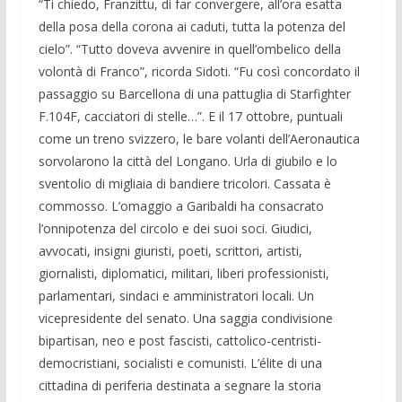
“Ti chiedo, Franzittu, di far convergere, all’ora esatta
della posa della corona ai caduti, tutta la potenza del
cielo”. “Tutto doveva avvenire in quell’ombelico della
volontà di Franco”, ricorda Sidoti. “Fu così concordato il
passaggio su Barcellona di una pattuglia di Starfighter
F.104F, cacciatori di stelle…”. E il 17 ottobre, puntuali
come un treno svizzero, le bare volanti dell’Aeronautica
sorvolarono la città del Longano. Urla di giubilo e lo
sventolio di migliaia di bandiere tricolori. Cassata è
commosso. L’omaggio a Garibaldi ha consacrato
l’onnipotenza del circolo e dei suoi soci. Giudici,
avvocati, insigni giuristi, poeti, scrittori, artisti,
giornalisti, diplomatici, militari, liberi professionisti,
parlamentari, sindaci e amministratori locali. Un
vicepresidente del senato. Una saggia condivisione
bipartisan, neo e post fascisti, cattolico-centristi-
democristiani, socialisti e comunisti. L’élite di una
cittadina di periferia destinata a segnare la storia