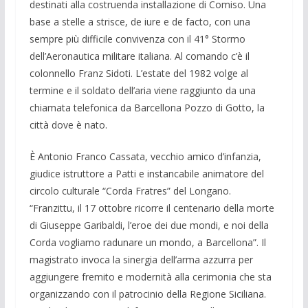
destinati alla costruenda installazione di Comiso. Una
base a stelle a strisce, de iure e de facto, con una
sempre più difficile convivenza con il 41° Stormo
dell’Aeronautica militare italiana. Al comando c’è il
colonnello Franz Sidoti. L’estate del 1982 volge al
termine e il soldato dell’aria viene raggiunto da una
chiamata telefonica da Barcellona Pozzo di Gotto, la
città dove è nato.
È Antonio Franco Cassata, vecchio amico d’infanzia,
giudice istruttore a Patti e instancabile animatore del
circolo culturale “Corda Fratres” del Longano.
“Franzittu, il 17 ottobre ricorre il centenario della morte
di Giuseppe Garibaldi, l’eroe dei due mondi, e noi della
Corda vogliamo radunare un mondo, a Barcellona”. Il
magistrato invoca la sinergia dell’arma azzurra per
aggiungere fremito e modernità alla cerimonia che sta
organizzando con il patrocinio della Regione Siciliana.