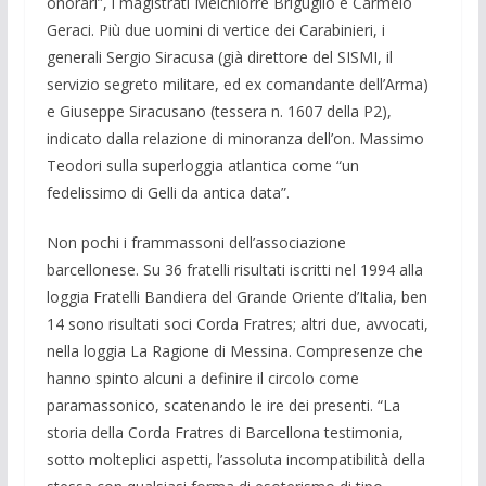
onorari”, i magistrati Melchiorre Briguglio e Carmelo
Geraci. Più due uomini di vertice dei Carabinieri, i
generali Sergio Siracusa (già direttore del SISMI, il
servizio segreto militare, ed ex comandante dell’Arma)
e Giuseppe Siracusano (tessera n. 1607 della P2),
indicato dalla relazione di minoranza dell’on. Massimo
Teodori sulla superloggia atlantica come “un
fedelissimo di Gelli da antica data”.
Non pochi i frammassoni dell’associazione
barcellonese. Su 36 fratelli risultati iscritti nel 1994 alla
loggia Fratelli Bandiera del Grande Oriente d’Italia, ben
14 sono risultati soci Corda Fratres; altri due, avvocati,
nella loggia La Ragione di Messina. Compresenze che
hanno spinto alcuni a definire il circolo come
paramassonico, scatenando le ire dei presenti. “La
storia della Corda Fratres di Barcellona testimonia,
sotto molteplici aspetti, l’assoluta incompatibilità della