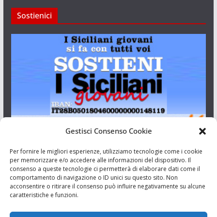
Sostienici
Gestisci Consenso Cookie
I Siciliani Giovani
Per fornire le migliori esperienze, utilizziamo tecnologie come i cookie
per memorizzare e/o accedere alle informazioni del dispositivo. Il
consenso a queste tecnologie ci permetterà di elaborare dati come il
Aut. del tribunale di Catania n.23/2011 del 20/09/2011 Dir.
comportamento di navigazione o ID unici su questo sito. Non
Resp. Riccardo Orioles.
acconsentire o ritirare il consenso può influire negativamente su alcune
caratteristiche e funzioni.
Informativa privacy