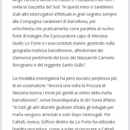
rivela la Gazzetta del Sud. “In questi mesi ci sarebbero
stati altri interrogatori effettuati in gran segreto sempre
alla Compagnia carabinieri di Barcellona, per
un’inchiesta che praticamente corre parallela al nucleo
forte di indagini che il procuratore capo di Messina
Guido Lo Forte e i suoi sostituti stanno gestendo sulla
geografia mafiosa barcellonese, all’indomani dei
clamorosi pentimenti del boss dei Mazzarroti Carmelo
Bisognano e del reggente Santo Gullo”.
La modalità investigativa ha però lasciato perplesso più
di un osservatore. “Ancora una volta la Procura di
Messina riserva i modi più gentili ai vertici della mafia
barcellonese”, scrive l’eurodeputata di IdV Sonia Alfano.
“In tutti gli altri distretti giudiziari d’Italia gli indagati per
mafia vengono arrestati e solo dopo interrogati. Per
Cattafi, invece, l’ufficio diretto da Lo Forte ha utilizzato
l’inedita procedura, come a voler riconoscere a Cattafi