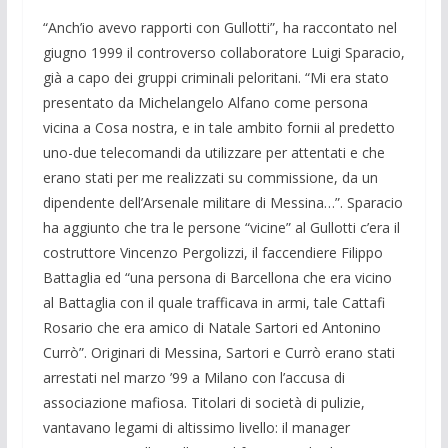
“Anch’io avevo rapporti con Gullotti”, ha raccontato nel
giugno 1999 il controverso collaboratore Luigi Sparacio,
già a capo dei gruppi criminali peloritani. “Mi era stato
presentato da Michelangelo Alfano come persona
vicina a Cosa nostra, e in tale ambito fornii al predetto
uno-due telecomandi da utilizzare per attentati e che
erano stati per me realizzati su commissione, da un
dipendente dell’Arsenale militare di Messina…”. Sparacio
ha aggiunto che tra le persone “vicine” al Gullotti c’era il
costruttore Vincenzo Pergolizzi, il faccendiere Filippo
Battaglia ed “una persona di Barcellona che era vicino
al Battaglia con il quale trafficava in armi, tale Cattafi
Rosario che era amico di Natale Sartori ed Antonino
Currò”. Originari di Messina, Sartori e Currò erano stati
arrestati nel marzo ’99 a Milano con l’accusa di
associazione mafiosa. Titolari di società di pulizie,
vantavano legami di altissimo livello: il manager