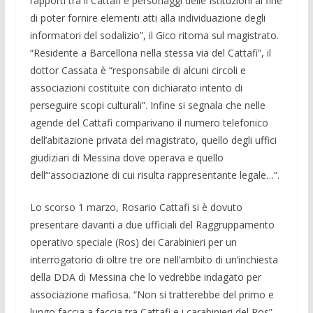
rapporti tra il Cattafi e personaggi delle Istituzioni al fine
di poter fornire elementi atti alla individuazione degli
informatori del sodalizio”, il Gico ritorna sul magistrato.
“Residente a Barcellona nella stessa via del Cattafi”, il
dottor Cassata è “responsabile di alcuni circoli e
associazioni costituite con dichiarato intento di
perseguire scopi culturali”. Infine si segnala che nelle
agende del Cattafi comparivano il numero telefonico
dell’abitazione privata del magistrato, quello degli uffici
giudiziari di Messina dove operava e quello
dell’“associazione di cui risulta rappresentante legale…”.
Lo scorso 1 marzo, Rosario Cattafi si è dovuto
presentare davanti a due ufficiali del Raggruppamento
operativo speciale (Ros) dei Carabinieri per un
interrogatorio di oltre tre ore nell’ambito di un’inchiesta
della DDA di Messina che lo vedrebbe indagato per
associazione mafiosa. “Non si tratterebbe del primo e
lungo faccia a faccia tra Cattafi e i carabinieri del Ros”,