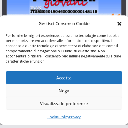
Gestisci Consenso Cookie
I Siciliani Giovani
Per fornire le migliori esperienze, utilizziamo tecnologie come i cookie
per memorizzare e/o accedere alle informazioni del dispositivo. Il
consenso a queste tecnologie ci permetterà di elaborare dati come il
Aut. del tribunale di Catania n.23/2011 del 20/09/2011 Dir.
comportamento di navigazione o ID unici su questo sito. Non
Resp. Riccardo Orioles.
acconsentire o ritirare il consenso può influire negativamente su alcune
caratteristiche e funzioni.
Informativa privacy
Associazione Culturale I Siciliani Giovani
Accetta
via Randazzo 27 Catania
Nega
Visualizza le preferenze
Cookie Policy
Privacy
Copyright © 2026
I Siciliani Giovani
. Tutti i diritti riservati.
Tema:
ColorMag
di ThemeGrill. Powered by
WordPress
.