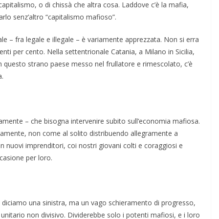
apitalismo, o di chissà che altra cosa. Laddove c’è la mafia,
rlo senz’altro “capitalismo mafioso”.
le – fra legale e illegale – è variamente apprezzata. Non si erra
i per cento. Nella settentrionale Catania, a Milano in Sicilia,
in questo strano paese messo nel frullatore e rimescolato, c’è
a.
iamente – che bisogna intervenire subito sull’economia mafiosa.
pidamente, non come al solito distribuendo allegramente a
nuovi imprenditori, coi nostri giovani colti e coraggiosi e
ccasione per loro.
n diciamo una sinistra, ma un vago schieramento di progresso,
nitario non divisivo. Dividerebbe solo i potenti mafiosi, e i loro