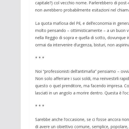
capitale?) col vecchio nome. Parlerebbero di post-c
non avrebbero probabilmente esitazioni nel chiama
La quota mafiosa del Pil, e dell’economia in genera
molto pensando – ottimisticamente – a un buon vent
nella Reggio di sopra e quella di sotto, dovunque 
ormai da intervenire d’urgenza, bisturi, non aspirin
* * *
Noi “professionisti dell’antimafia” pensiamo – ovv
Non solo afferrare i suoi soldi, ma reinvestirli ra
questo o quel prenditore, ma facendo impresa. Con 
lasciati in un angolo a morire dentro. Questa è l’o
* * *
Sarebbe anche l’occasione, se ci fosse ancora no
di avere un obiettivo comune, semplice, popolare, u