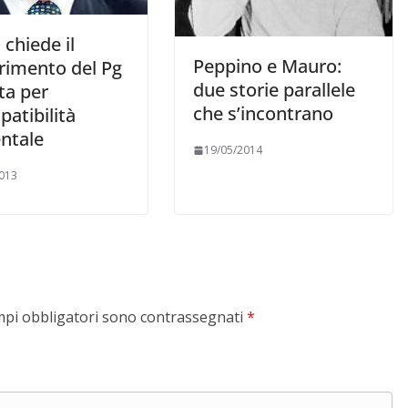
 chiede il
Peppino e Mauro:
erimento del Pg
due storie parallele
ta per
che s’incontrano
atibilità
ntale
19/05/2014
013
mpi obbligatori sono contrassegnati
*