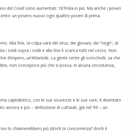
’anno del Covid sono aumentati: 187mila in più. Ma anche i poveri
r cento: un povero nuovo ogni quattro poveri di prima.
no. Alla fine, la colpa sarà del virus, dei giovani, dei “negri”, di
i soldi sopra i soldi e alla fine li scarica tutti nel cesso. Non
e d’impero, un’Atlantide. La gente sente gli scricchiolìi, sa che
dine, non concepisce più che si possa, in alcuna circostanza,
a capitalistico, con le sue sicurezze e le sue cure, è diventato
to ancora e poi – definizione di Luttwak, già nel ‘99 – un
non lo chiamerebbero più (dov’è la concorrenza? dov’è il