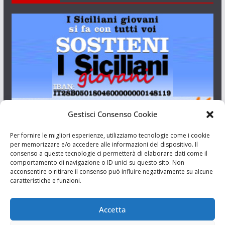
Gestisci Consenso Cookie
I Siciliani Giovani
Per fornire le migliori esperienze, utilizziamo tecnologie come i cookie
per memorizzare e/o accedere alle informazioni del dispositivo. Il
consenso a queste tecnologie ci permetterà di elaborare dati come il
Aut. del tribunale di Catania n.23/2011 del 20/09/2011 Dir.
comportamento di navigazione o ID unici su questo sito. Non
Resp. Riccardo Orioles.
acconsentire o ritirare il consenso può influire negativamente su alcune
caratteristiche e funzioni.
Informativa privacy
Associazione Culturale I Siciliani Giovani
Accetta
via Randazzo 27 Catania