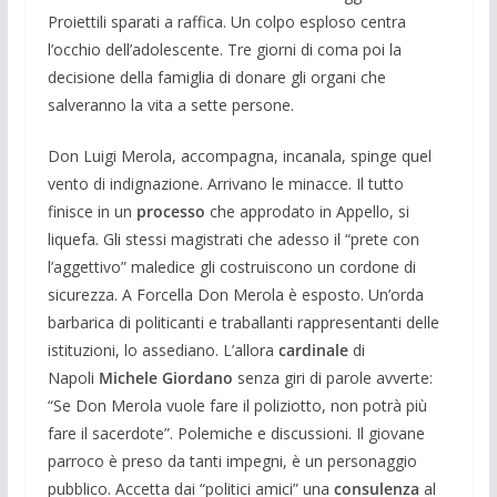
Proiettili sparati a raffica. Un colpo esploso centra
l’occhio dell’adolescente. Tre giorni di coma poi la
decisione della famiglia di donare gli organi che
salveranno la vita a sette persone.
Don Luigi Merola, accompagna, incanala, spinge quel
vento di indignazione. Arrivano le minacce. Il tutto
finisce in un
processo
che approdato in Appello, si
liquefa. Gli stessi magistrati che adesso il “prete con
l’aggettivo” maledice gli costruiscono un cordone di
sicurezza. A Forcella Don Merola è esposto. Un’orda
barbarica di politicanti e traballanti rappresentanti delle
istituzioni, lo assediano. L’allora
cardinale
di
Napoli
Michele Giordano
senza giri di parole avverte:
“Se Don Merola vuole fare il poliziotto, non potrà più
fare il sacerdote”. Polemiche e discussioni. Il giovane
parroco è preso da tanti impegni, è un personaggio
pubblico. Accetta dai “politici amici” una
consulenza
al