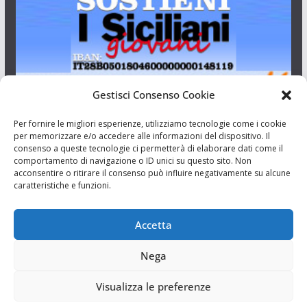
Gestisci Consenso Cookie
I Siciliani Giovani
Per fornire le migliori esperienze, utilizziamo tecnologie come i cookie
per memorizzare e/o accedere alle informazioni del dispositivo. Il
consenso a queste tecnologie ci permetterà di elaborare dati come il
Aut. del tribunale di Catania n.23/2011 del 20/09/2011 Dir.
comportamento di navigazione o ID unici su questo sito. Non
Resp. Riccardo Orioles.
acconsentire o ritirare il consenso può influire negativamente su alcune
caratteristiche e funzioni.
Informativa privacy
Associazione Culturale I Siciliani Giovani
Accetta
via Randazzo 27 Catania
Nega
Visualizza le preferenze