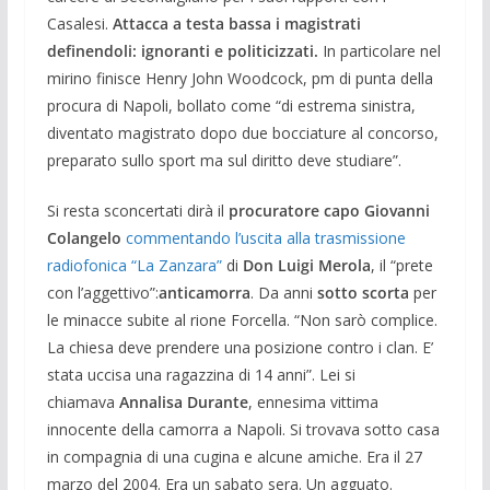
Casalesi.
Attacca a testa bassa i magistrati
definendoli: ignoranti e politicizzati.
In particolare nel
mirino finisce Henry John Woodcock, pm di punta della
procura di Napoli, bollato come “di estrema sinistra,
diventato magistrato dopo due bocciature al concorso,
preparato sullo sport ma sul diritto deve studiare”.
Si resta sconcertati dirà il
procuratore capo Giovanni
Colangelo
commentando l’uscita alla trasmissione
radiofonica “La Zanzara”
di
Don Luigi Merola
, il “prete
con l’aggettivo”:
anticamorra
. Da anni
sotto scorta
per
le minacce subite al rione Forcella. “Non sarò complice.
La chiesa deve prendere una posizione contro i clan. E’
stata uccisa una ragazzina di 14 anni”. Lei si
chiamava
Annalisa Durante
, ennesima vittima
innocente della camorra a Napoli. Si trovava sotto casa
in compagnia di una cugina e alcune amiche. Era il 27
marzo del 2004. Era un sabato sera. Un agguato.