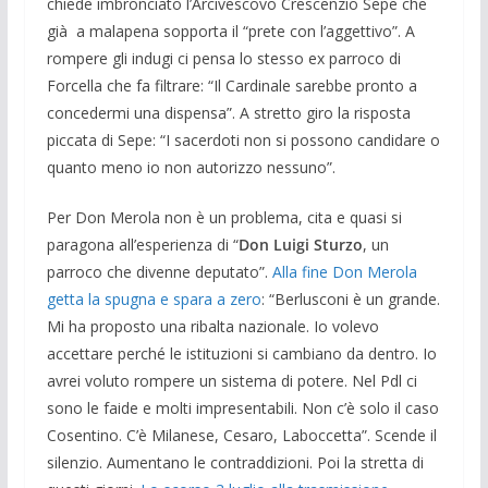
chiede imbronciato l’Arcivescovo Crescenzio Sepe che
già a malapena sopporta il “prete con l’aggettivo”. A
rompere gli indugi ci pensa lo stesso ex parroco di
Forcella che fa filtrare: “Il Cardinale sarebbe pronto a
concedermi una dispensa”. A stretto giro la risposta
piccata di Sepe: “I sacerdoti non si possono candidare o
quanto meno io non autorizzo nessuno”.
Per Don Merola non è un problema, cita e quasi si
paragona all’esperienza di “
Don Luigi Sturzo
, un
parroco che divenne deputato”.
Alla fine Don Merola
getta la spugna e spara a zero
: “Berlusconi è un grande.
Mi ha proposto una ribalta nazionale. Io volevo
accettare perché le istituzioni si cambiano da dentro. Io
avrei voluto rompere un sistema di potere. Nel Pdl ci
sono le faide e molti impresentabili. Non c’è solo il caso
Cosentino. C’è Milanese, Cesaro, Laboccetta”. Scende il
silenzio. Aumentano le contraddizioni. Poi la stretta di