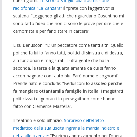
questi giorni.
Lo scorso 3 luglio alla trasmissione
radiofonica “La Zanzara”
il “prete con l’aggettivo” si
scatena. “Leggendo gli atti che riguardano Cosentino mi
sono fatto l’idea che non ci sono le prove per dire che è
camorrista e per farlo stare in carcere”.
E su Berlusconi: “E’ un peccatore come tanti altri. Quello
poi che fa lui lo fanno tutti, politici di sinistra e di destra,
alti funzionari e magistrati. Tutta gente che ha la
seconda, la terza e la quarta amante da cui si fanno
accompagnare con l’auto blu. Farò nome e cognomi”.
Prende fiato e conclude: “Berlusconi
lo assolvo perché
fa mangiare ottantamila famiglie in Italia
. I magistrati
politicizzati e ignoranti lo perseguitano come hanno
fatto con Clemente Mastella”.
Il teatrino è solo all’inizio.
Sorpreso dell’effetto
mediatico della sua uscita ingrana la marcia indietro e
detta alle agenzie
: “Esprimo apprezzamento per l’opera