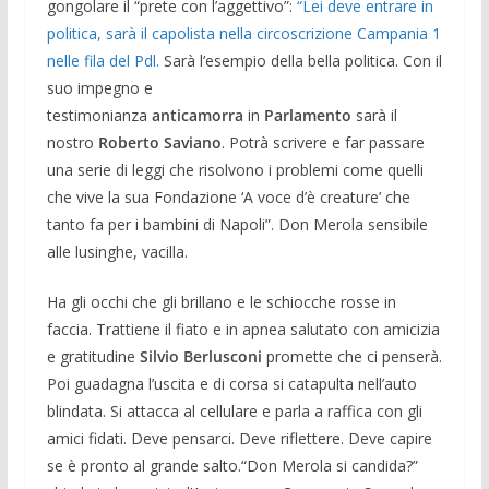
gongolare il “prete con l’aggettivo”:
“Lei deve entrare in
politica, sarà il capolista nella circoscrizione Campania 1
nelle fila del Pdl.
Sarà l’esempio della bella politica. Con il
suo impegno e
testimonianza
anticamorra
in
Parlamento
sarà il
nostro
Roberto Saviano
. Potrà scrivere e far passare
una serie di leggi che risolvono i problemi come quelli
che vive la sua Fondazione ‘A voce d’è creature’ che
tanto fa per i bambini di Napoli”. Don Merola sensibile
alle lusinghe, vacilla.
Ha gli occhi che gli brillano e le schiocche rosse in
faccia. Trattiene il fiato e in apnea salutato con amicizia
e gratitudine
Silvio Berlusconi
promette che ci penserà.
Poi guadagna l’uscita e di corsa si catapulta nell’auto
blindata. Si attacca al cellulare e parla a raffica con gli
amici fidati. Deve pensarci. Deve riflettere. Deve capire
se è pronto al grande salto.“Don Merola si candida?”