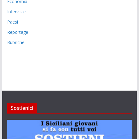
Economia
Interviste
Paesi
Reportage
Rubriche
Sostienici