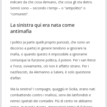
indicare da che cosa derivano, che cosa gli sta die­tro.
Sennò sono – secondo i tem­pi – o “an­tipolitici” o
“comunisti”.
La sinistra qui era nata come
antimafia
I politici (a parte quelli proprio punciu­ti, che sono un
discorso a parte) in ge­nere tendono a ignorare la
mafia, o quan­do questo è impossibile a ignorarne
comun­que la funzione politica, il potere. Per i vari Ren­zi
e Fonzi, ovviamente, ciò non è affatto stra­no. Per i
nazifascisti, da Ale­manno a Sal­vini, è solo questione
d’affari.
Ma la sini­stra? I compagni, quag­giù in Si­cilia, erano nati
combattendo contro i ma­fiosi, servi dei latifondisti e
nemici spieta­ti dei conta­dini. Più di cento ne ab­biamo
perso, in questa guerra, generazioni prima di Falcone.