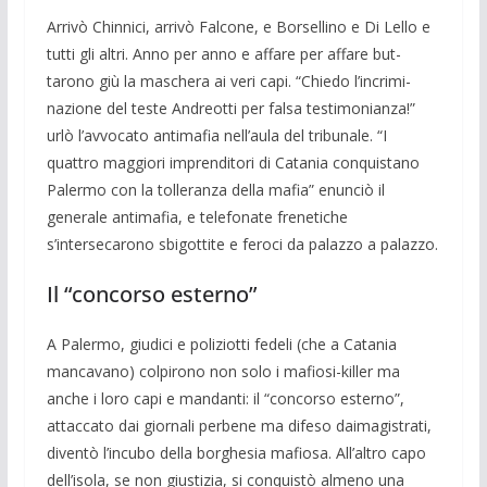
Arrivò Chinnici, arrivò Fal­cone, e Bor­sellino e Di Lello e
tutti gli al­tri. Anno per anno e affare per affare but­
tarono giù la maschera ai veri capi. “Chiedo l’incrimi­
nazione del teste An­dreotti per falsa testi­monianza!”
urlò l’avvocato antimafia nell’aula del tribuna­le. “I
quattro maggio­ri imprenditori di Catania conqui­stano
Palermo con la tolleranza della mafia” enunciò il
genera­le antimafia, e telefonate frenetiche
s’intersecarono sbigottite e fe­roci da pa­lazzo a palazzo.
Il “concorso esterno”
A Palermo, giudici e poliziotti fedeli (che a Catania
mancava­no) colpirono non solo i mafiosi-killer ma
anche i loro capi e mandanti: il “concorso esterno”,
attaccato dai giornali perbene ma difeso daimagi­strati,
diventò l’incubo della borghesia mafiosa. All’altro capo
dell’isola, se non giustizia, si conqui­stò almeno una