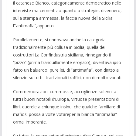
il catanese Bianco, cate­goricamente democratico nelle
intervi­ste ma cementizio quanto a strategie, diven­nero,
sulla stampa ammessa, la faccia nuova della Sicilia:
l’”antimafia”,appun­to.
Paral­lelamente, si rinnovava anche la ca­tegoria
tradizionalmente più collusa in Si­cilia, quella dei
costruttori.La Confindu­stria siciliana, rinnegando il
“pizzo” (pri­ma tranquillamente erogato), diventa­va ipso
fatto un baluardo, pure lei, di ”anti­mafia”, con diritto al
silenzio su tutti i tra­dizionali traffici, non di molto variati.
Commemorazioni commosse, acco­glienze solen­ni a
tutti i buoni notabili d’Europa, virtuose presenta­zioni di
libri, querele a chiunque insinui che qualche fa­miliare di
mafiosi possa a volte vo­tareper la bian­ca “anti­mafia”
ormai imperan­te.
Su tutto, la coltre antimafiosissima d’un Ciancio, col suo