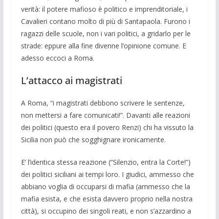
verità: il potere mafioso è poli­tico e imprendito­riale, i
Cavalieri con­tano molto di più di Santapaola. Furono i
ragazzi delle scuole, non i vari politici, a gridarlo per le
strade: eppure alla fine divenne l’opinione comu­ne. E
adesso eccoci a Roma.
L’attacco ai magistrati
A Roma, “i magistrati debbono scrive­re le sentenze,
non mettersi a fare comu­nicati!”. Davanti alle reazioni
dei politici (questo era il povero Renzi) chi ha vissu­to la
Sicilia non può che sogghignare iro­nicamente.
E’ l’identica stessa reazione (“Silenzio, entra la Corte!”)
dei politici si­ciliani ai tempi loro. I giudici, ammesso che
abbia­no voglia di occuparsi di mafia (ammesso che la
mafia esista, e che esista davvero proprio nella nostra
città), si oc­cupino dei singoli reati, e non s’azzar­dino a