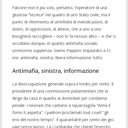
Falcone non è più solo, pertanto, l’ope­ratore di una
giustizia “tecnica” nel qua­dro di uno Stato civile, ma il
punto di rife­rimento di un’infinità di rivendicazioni, di
dolori, di oppressioni, di attese, che a uno a uno
bisognerà raccogliere – non lo fa nessun altro – e che ci
accollano dunque, in quanto antimafia sociale,
un’enorme supplenza. Siamo Peppino Impastato a Ci­
nisi: anti­mafia, sinistra, libera informazio­ne: tutto.
Antimafia, sinistra, informazione
La disoccupazione generale sopra il tre­dici per cento. Il
presidente di una com­missione parlamentare che la
dirige da casa in quanto ai domiciliari per condanna
penale. I neonazi che cantano a squarcia­gola “Anna il
forno ti aspetta”. I padroni proclamati tout-court “gli
eroi del nostro tempo”. Il quarantatrè per cento dei gio­
vani senza lavoro. La Lombardia che chiede l’esercito