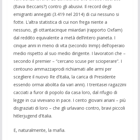
(Bava Beccaris?) contro gli abusivi. Il record degli
emigranti anne­gati (3.419 nel 2014) di cui nessuno si
fot­te. L’altra statistica di cui non frega niente a
nessuno, gli ottantacinque miiardari (rapporto Oxfam)
dal reddito equivalente a metà dell’intero pianeta. I
cinque anni in meno di vita (secondo Inmp) dell’operaio
medio rispetto al suo medio dirigente. I lavoratori che –
secondo il premier – “cer­cano scuse per scioperare”. I
centouno ammazzaprodi richiamati alle armi per
scegliere il nuovo Re d’Italia, la carica di Presidente
essendo ormai abolita da vari anni). I trentasei ragazzini
cacciati a furor di popolo da casa loro, dal rifugio di
legge in cui vivevano in pace. I cento giovani ariani – più
disgraziati di loro – che gli ur­lavano contro, bravi piccoli
hitlerjugend d’Italia.
E, naturalmente, la mafia.