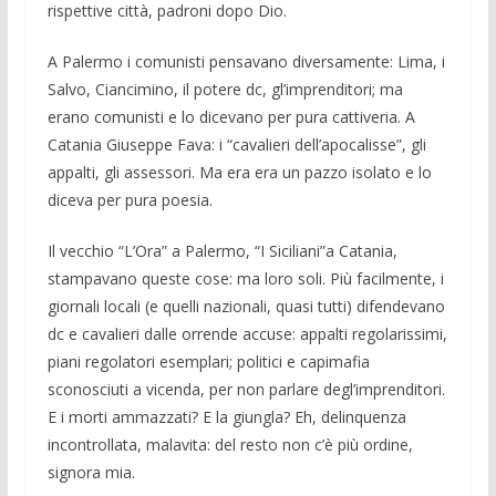
rispettive città, padroni dopo Dio.
A Palermo i comunisti pensavano diver­samente: Lima, i
Salvo, Ciancimino, il potere dc, gl’imprenditori; ma
erano co­munisti e lo dicevano per pura cattiveria. A
Catania Giuseppe Fava: i “cavalieri dell’apocalisse”, gli
appalti, gli assessori. Ma era era un pazzo isolato e lo
diceva per pura poesia.
Il vecchio “L’Ora” a Palermo, “I Sicilia­ni”a Catania,
stampavano queste cose: ma loro soli. Più facilmente, i
giornali locali (e quelli nazionali, quasi tutti) difendeva­no
dc e cavalieri dalle orrende accuse: ap­palti regolarissimi,
piani regolatori esem­plari; politici e capimafia
sconosciuti a vicenda, per non parlare degl’imprendito­ri.
E i morti ammazzati? E la giungla? Eh, delinquenza
incontrollata, malavita: del resto non c’è più ordine,
signora mia.