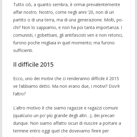
Tutto ciò, a quanto sembra, è ormai pre­valentemente
affar nostro. Nostro, come negli anni ’20, non di un
partito o di una terra, ma di una generazione. Molti, po­
chi? Non lo sappiamo, e non ha poi tanta importanza. I
comunisti, i gobet­tiani, gli antifascisti veri e non retorici,
furono po­che migliaia in quel momento; ma furono
sufficienti.
Il difficile 2015
Ecco, uno dei motivi che ci renderanno difficile il 2015
ve l’abbiamo detto. Ma non erano due, i motivi? Dov’è
l’altro?
L’altro motivo è che siamo ragazze e ra­gazzi comuni
(qualcuno un po’ più grande degli altri…), dei precari
dunque. Non sia­mo affatto sicuri di riuscire a portare a
ter­mine entro oggi quel che do­vevamo fi­nire per