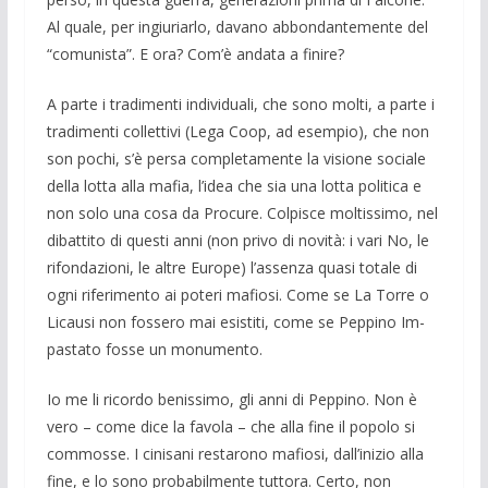
Al quale, per ingiuriar­lo, davano abbondantemente del
“comuni­sta”. E ora? Com’è andata a finire?
A parte i tradimenti individuali, che sono molti, a parte i
tradimenti col­lettivi (Lega Coop, ad esempio), che non
son po­chi, s’è persa completamente la vi­sione sociale
della lotta alla mafia, l’idea che sia una lotta politica e
non solo una cosa da Procure. Colpisce moltis­simo, nel
dibatti­to di questi anni (non pri­vo di novi­tà: i vari No, le
rifon­dazioni, le altre Euro­pe) l’assen­za quasi totale di
ogni riferimen­to ai poteri mafiosi. Come se La Tor­re o
Li­causi non fossero mai esi­stiti, come se Peppino Im­
pastato fosse un monumen­to.
Io me li ricordo benissimo, gli anni di Peppino. Non è
vero – come dice la favola – che alla fine il popolo si
commosse. I ci­nisani restarono mafiosi, dall’inizio alla
fine, e lo sono probabilmente tuttora. Cer­to, non