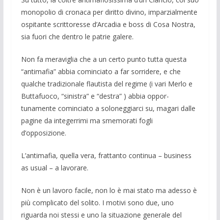
monopolio di cronaca per diritto divino, imparzialmente
ospitan­te scrittoresse d’Arcadia e boss di Cosa No­stra,
sia fuori che dentro le patrie gale­re.
Non fa meraviglia che a un certo punto tutta questa
“antimafia” abbia cominciato a far sorridere, e che
qualche tradizio­nale flautista del re­gime (i vari Merlo e
Butta­fuoco, “sini­stra” e “destra” ) abbia oppor­
tunamente cominciato a soloneg­giarci su, magari dalle
pagine da inte­gerrimi ma smemorati fogli
d’opposizione.
L’antimafia, quella vera, frattanto conti­nua – business
as usual – a lavorare.
Non è un lavoro facile, non lo è mai sta­to ma adesso è
più complicato del solito. I motivi sono due, uno
riguarda noi stessi e uno la situazione generale del