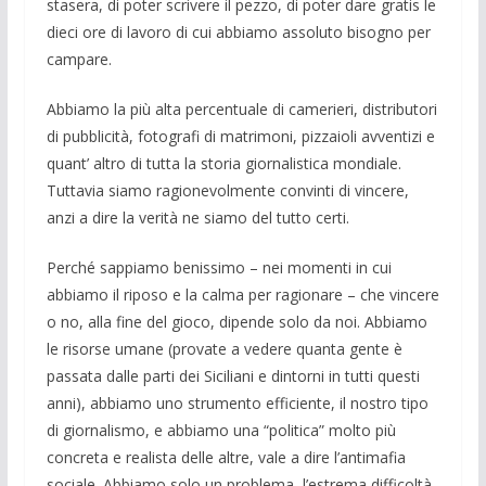
stasera, di poter scri­vere il pezzo, di poter dare gratis le
dieci ore di la­voro di cui abbiamo asso­luto bisogno per
campa­re.
Abbiamo la più alta per­centuale di ca­merieri, di­stributori
di pubblicità, fo­tografi di matrimoni, piz­zaioli avventizi e
quant’ altro di tutta la storia gior­nalistica mondiale.
Tuttavia siamo ragio­nevolmente convinti di vincere,
anzi a dire la verità ne siamo del tutto certi.
Perché sappiamo benissimo – nei mo­menti in cui
abbiamo il riposo e la calma per ragionare – che vincere
o no, alla fine del gioco, dipende solo da noi. Abbiamo
le risor­se umane (provate a vedere quanta gente è
passata dalle parti dei Siciliani e dintorni in tutti questi
anni), abbiamo uno strumento efficiente, il nostro tipo
di gior­nalismo, e abbiamo una “politica” molto più
concreta e realista delle altre, vale a dire l’antimafia
sociale. Abbiamo solo un problema, l’estrema difficoltà