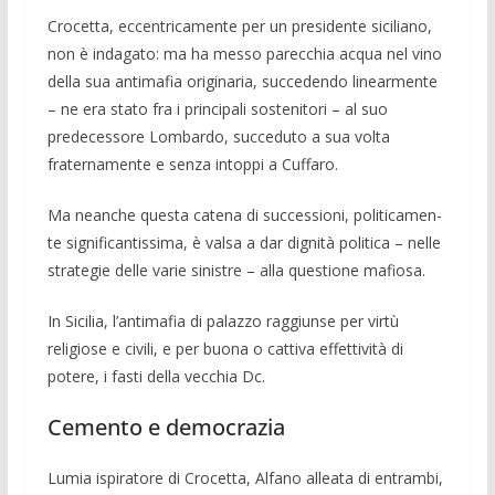
Crocetta, eccentricamente per un presi­dente sicilia­no,
non è indagato: ma ha messo parec­chia acqua nel vino
della sua antimafia originaria, succedendo linear­mente
– ne era stato fra i principali soste­nitori – al suo
predecessore Lombardo, suc­ceduto a sua volta
fraternamente e sen­za intoppi a Cuf­faro.
Ma neanche questa catena di successio­ni, politicamen­
te signi­ficantissima, è valsa a dar dignità politi­ca – nelle
strate­gie delle varie sinistre – alla questione ma­fiosa.
In Sicilia, l’antimafia di palazzo rag­giunse per virtù
religiose e civili, e per buona o cattiva effettività di
potere, i fasti della vecchia Dc.
Cemento e democrazia
Lumia ispiratore di Crocetta, Alfa­no al­leata di entrambi,