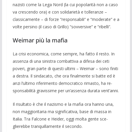
nazisti come la Lega Nord (la cui popolarità non a caso
va crescendo ora) e con solidarietà e tolle­ranze –
classicamen­te – di forze “responsa­bili” e “moderate” e a
volte persino (il caso di Grillo) “sovversive” e “ribelli”.
Weimar più la mafia
La crisi economica, come sempre, ha fatto il resto. In
assenza di una sinistra combat­tiva a difesa dei ceti
poveri, gran parte di questi ultimi – Wei­mar – sono fini­ti
a destra. Il sindacato, che ora finalmente si batte ed è
anzi l’ulti­mo riferimento de­mocratico rimasto, ha re­
sponsabilità gra­vissime per un’assenza durata vent’anni.
Il risultato è che il nazismo e la mafia ora hanno una,
non maggioritaria ma si­gnificativa, base di massa in
Italia. Tra Falcone e Heider, oggi molta gente sce­
glierebbe tranquillamente il secondo.