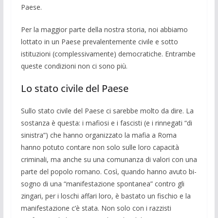
Paese.
Per la maggior parte della nostra storia, noi abbiamo
lottato in un Paese prevalen­temente civile e sotto
istituzioni (com­plessivamente) democratiche. Entrambe
queste condizioni non ci sono più.
Lo stato civile del Paese
Sullo stato civile del Paese ci sarebbe molto da dire. La
sostanza è questa: i ma­fiosi e i fascisti (e i rinnegati “di
sinistra”) che hanno organizzato la mafia a Roma
hanno potuto contare non solo sulle loro capacità
criminali, ma an­che su una co­munanza di valori con una
parte del popo­lo romano. Così, quando hanno avu­to bi­
sogno di una “manifesta­zione sponta­nea” contro gli
zingari, per i loschi affari loro, è bastato un fischio e la
manifesta­zione c’è stata. Non solo con i razzisti