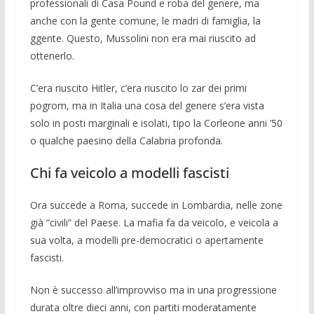
professio­nali di Casa Pound e roba del gene­re, ma
anche con la gente comune, le ma­dri di famiglia, la
ggente. Questo, Musso­lini non era mai riuscito ad
ottenerlo.
C’era riuscito Hitler, c’era riuscito lo zar dei primi
pogrom, ma in Italia una cosa del genere s’era vi­sta
solo in posti margi­nali e isolati, tipo la Corleone anni ’50
o qualche paesino della Ca­labria profonda.
Chi fa veicolo a modelli fascisti
Ora succede a Roma, succede in Lombardia, nelle zone
già “ci­vili” del Paese. La ma­fia fa da vei­colo, e veicola a
sua vol­ta, a modelli pre-democratici o apertamente
fascisti.
Non è successo all’improvviso ma in una progressione
du­rata oltre dieci anni, con partiti moderata­mente