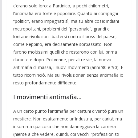
c’erano solo loro: a Partinico, a po­chi chilometri,
l’antimafia era forte e popolare. Quanto ai compagni
“politici”, erano impegnati sì, ma su altre cose: in­diani
metropolitani, problemi del “perso­nale”, grandi e
lontane rivoluzioni: batter­si contro il boss del paese,
come Peppino, era decisamente sorpassato. Non
furono moltissimi quelli che restarono con lui, prima
durante e dopo. Poi venne, per altre vie, la nuova
antima­fia di massa, i nuovi movimenti (anni ’80 e ’90). E
tutto rico­minciò. Ma sui rivolu­zionari senza anti­mafia io
resto profonda­mente diffidente.
I movimenti antimafia…
A un certo punto l’antimafia per certuni diventò pure un
mestiere. Non esattamen­te un’industria, per carità; ma
insomma qual­cosa che non danneggiava la carriera
(niente a che vedere, quindi, coi vecchi “professionisti