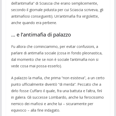
dell’antimafia” di Sciascia che erano semplicemente,
secondo il gior­nale piduista per cui Sciascia scriveva, gli
antimafiosi conseguenti). Un’antimafia fra virgolette,
anche quando era perbene.
… e l’antimafia di palazzo
Fu allora che cominciammo, per evitar confusioni, a
parlare di antimafia sociale (cosa in fondo pleonastica,
dal momento che se non è sociale l’antimafia non si
vede cosa mai possa esserlo).
A palazzo la mafia, che prima “non esi­steva”, a un certo
punto ufficialmente di­ventò “di merda”. Peccato che a
dirlo fos­se Cuffaro il quale, fra una battuta e l’altra, finì
in galera. Gli successe Lom­bardo, anche lui ferocissimo
nemico dei mafiosi e anche lui – sicura­mente per
equivoco – alla fine indagato.