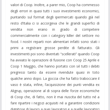
valori di Coop. Inoltre, a parer mio, Coop ha commesso
degli errori in quasi tutti i suoi investimenti economici,
puntando sul format degli ipermercati quando già nel
resto d’Italia ci si accorgeva che le grandi superfici di
vendita non erano in grado di competere
commercialmente con i category killer del settore no
food. I nostri reparti non alimentari infatti sono stati i
primi a registrare grosse perdite di fatturato. Gli
investimenti poi sono diventati “scellerati” quando Coop
ha avviato le operazioni di fusione con Coop 25 Aprile e
Coop 1 Maggio, che hanno portato con sé tutti i debiti
pregressi tanto da essere rivendute quasi in toto
qualche anno dopo. La goccia che ha fatto traboccare il
vaso è stata, infine, l’acquisizione dei punti vendita ex
Aligrup, operazione al di sopra delle forze economiche
di Coop che, di fatto, non è mai riuscita del tutto né a
fare ripartire i negozi acquisiti né a garantire condizioni
dignitose di lavoro a quei lavoratori e a quelle lavoratrici