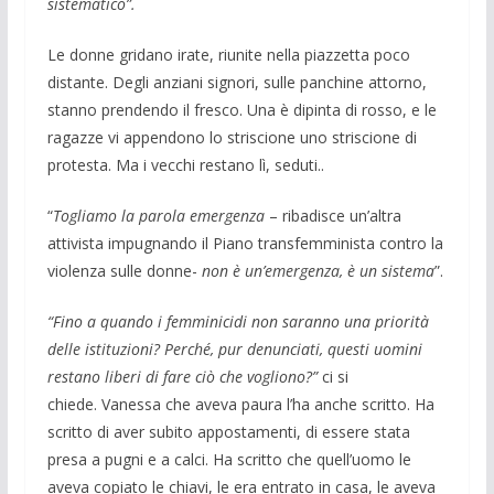
sistematico”.
Le donne gridano irate, riunite nella piazzetta poco
distante. Degli anziani signori, sulle panchine attorno,
stanno prendendo il fresco. Una è dipinta di rosso, e le
ragazze vi appendono lo striscione uno striscione di
protesta. Ma i vecchi restano lì, seduti..
“
Togliamo la parola emergenza
– ribadisce un’altra
attivista impugnando il Piano transfemminista contro la
violenza sulle donne-
non è un’emergenza, è un sistema
”.
“Fino a quando i femminicidi non saranno una priorità
delle istituzioni? Perché, pur denunciati, questi uomini
restano liberi di fare ciò che vogliono?”
ci si
chiede.
Vanessa che aveva paura l’ha anche scritto. Ha
scritto di aver subito appostamenti, di essere stata
presa a pugni e a calci. Ha scritto che quell’uomo le
aveva copiato le chiavi, le era entrato in casa, le aveva