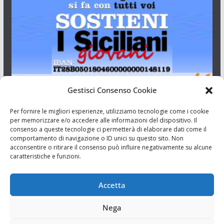
Gestisci Consenso Cookie
I Siciliani Giovani
Per fornire le migliori esperienze, utilizziamo tecnologie come i cookie
per memorizzare e/o accedere alle informazioni del dispositivo. Il
consenso a queste tecnologie ci permetterà di elaborare dati come il
Aut. del tribunale di Catania n.23/2011 del 20/09/2011 Dir.
comportamento di navigazione o ID unici su questo sito. Non
Resp. Riccardo Orioles.
acconsentire o ritirare il consenso può influire negativamente su alcune
caratteristiche e funzioni.
Informativa privacy
Associazione Culturale I Siciliani Giovani
Accetta
via Randazzo 27 Catania
Nega