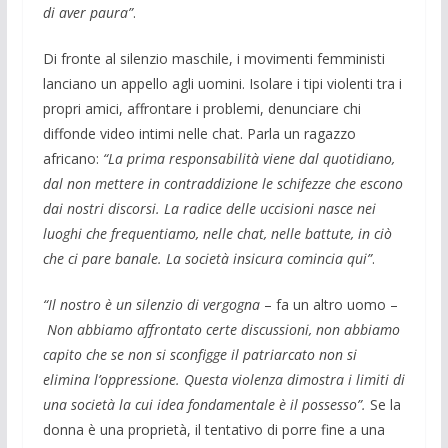
di aver paura”
.
Di fronte al silenzio maschile, i movimenti femministi
lanciano un appello agli uomini. Isolare i tipi violenti tra i
propri amici, affrontare i problemi, denunciare chi
diffonde video intimi nelle chat. Parla un ragazzo
africano:
“La prima responsabilità viene dal quotidiano,
dal non mettere in contraddizione le schifezze che escono
dai nostri discorsi. La radice delle uccisioni nasce nei
luoghi che frequentiamo, nelle chat, nelle battute, in ciò
che ci pare banale. La società insicura comincia qui”
.
“Il nostro è un silenzio di vergogna
– fa un altro uomo –
Non abbiamo affrontato certe discussioni, non abbiamo
capito che se non si sconfigge il patriarcato non si
elimina l’oppressione. Questa violenza dimostra i limiti di
una società la cui idea fondamentale è il possesso”.
Se la
donna è una proprietà, il tentativo di porre fine a una