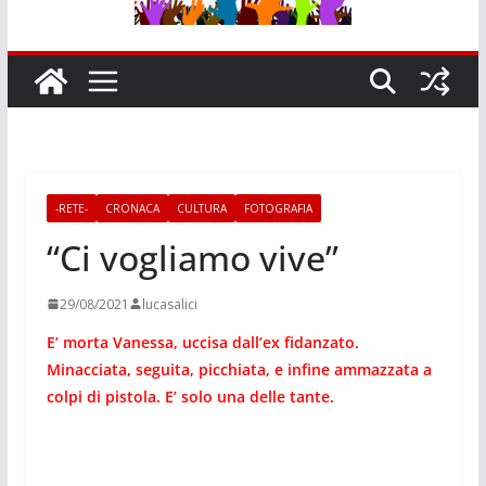
-RETE-
CRONACA
CULTURA
FOTOGRAFIA
“Ci vogliamo vive”
29/08/2021
lucasalici
E’ morta Vanessa, uccisa dall’ex fidanzato.
Minacciata, seguita, picchiata, e infine ammazzata a
colpi di pistola. E’ solo una delle tante.