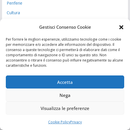
Periferie
Cultura
Apertura
Gestisci Consenso Cookie
Economia
Per fornire le migliori esperienze, utilizziamo tecnologie come i cookie
Interviste
per memorizzare e/o accedere alle informazioni del dispositivo. Il
consenso a queste tecnologie ci permetterà di elaborare dati come il
Paesi
comportamento di navigazione o ID unici su questo sito. Non
acconsentire o ritirare il consenso può influire negativamente su alcune
Reportage
caratteristiche e funzioni.
Rubriche
Accetta
Nega
Visualizza le preferenze
Sostienici
Cookie Policy
Privacy