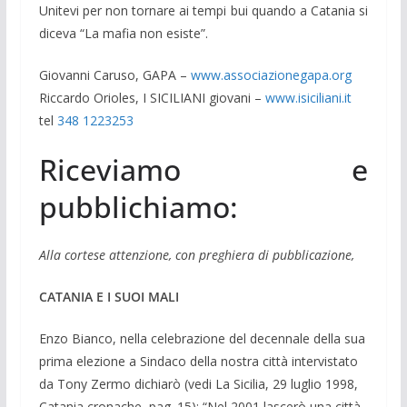
Unitevi per non tornare ai tempi bui quando a Catania si
diceva “La mafia non esiste”.
Giovanni Caruso, GAPA –
www.associazionegapa.org
Riccardo Orioles, I SICILIANI giovani –
www.isiciliani.it
tel
348 1223253
Riceviamo e
pubblichiamo:
Alla cortese attenzione, con preghiera di pubblicazione,
CATANIA E I SUOI MALI
Enzo Bianco, nella celebrazione del decennale della sua
prima elezione a Sindaco della nostra città intervistato
da Tony Zermo dichiarò (vedi La Sicilia, 29 luglio 1998,
Catania cronache, pag. 15): “Nel 2001 lascerò una città