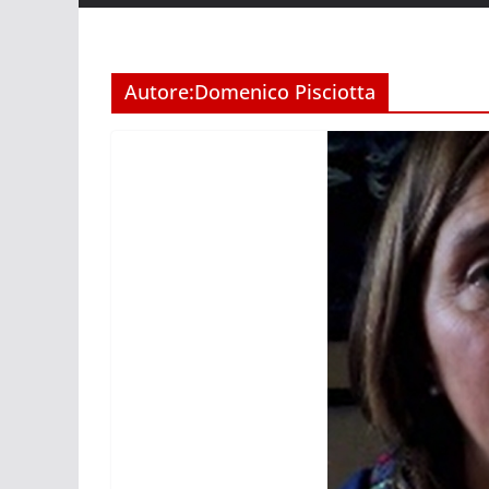
Autore:
Domenico Pisciotta