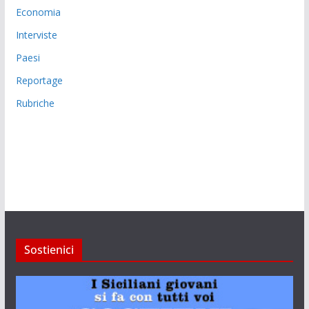
Economia
Interviste
Paesi
Reportage
Rubriche
Sostienici