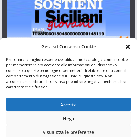
Gestisci Consenso Cookie
I Siciliani Giovani
Per fornire le migliori esperienze, utilizziamo tecnologie come i cookie
per memorizzare e/o accedere alle informazioni del dispositivo. Il
consenso a queste tecnologie ci permetterà di elaborare dati come il
Aut. del tribunale di Catania n.23/2011 del 20/09/2011 Dir.
comportamento di navigazione o ID unici su questo sito. Non
Resp. Riccardo Orioles.
acconsentire o ritirare il consenso può influire negativamente su alcune
caratteristiche e funzioni.
Informativa privacy
Associazione Culturale I Siciliani Giovani
Accetta
via Randazzo 27 Catania
Nega
Visualizza le preferenze