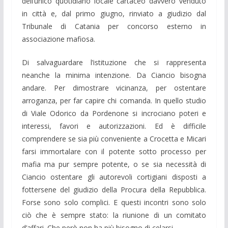
dell’unico quotidiano locale cartaceo davvero venduto
in città e, dal primo giugno, rinviato a giudizio dal
Tribunale di Catania per concorso esterno in
associazione mafiosa.
Di salvaguardare l’istituzione che si rappresenta
neanche la minima intenzione. Da Ciancio bisogna
andare. Per dimostrare vicinanza, per ostentare
arroganza, per far capire chi comanda. In quello studio
di Viale Odorico da Pordenone si incrociano poteri e
interessi, favori e autorizzazioni. Ed è difficile
comprendere se sia più conveniente a Crocetta e Micari
farsi immortalare con il potente sotto processo per
mafia ma pur sempre potente, o se sia necessità di
Ciancio ostentare gli autorevoli cortigiani disposti a
fottersene del giudizio della Procura della Repubblica.
Forse sono solo complici. E questi incontri sono solo
ciò che è sempre stato: la riunione di un comitato
d’affari. Che però non ha più bisogno di celarsi.