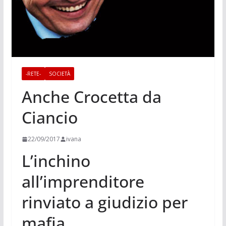
-RETE-
SOCIETÀ
Anche Crocetta da
Ciancio
22/09/2017
ivana
L’inchino
all’imprenditore
rinviato a giudizio per
mafia