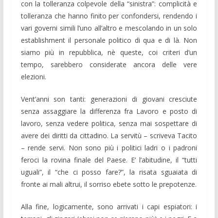
con la tolleranza colpevole della “sinistra”: complicità e
tolleranza che hanno finito per confondersi, rendendo i
vari governi simili l’uno all’altro e mescolando in un solo
establishment il personale politico di qua e di là. Non
siamo più in repubblica, nè queste, coi criteri d’un
tempo, sarebbero considerate ancora delle vere
elezioni.
Vent’anni son tanti: generazioni di giovani cresciute
senza assaggiare la differenza fra Lavoro e posto di
lavoro, senza vedere politica, senza mai sospettare di
avere dei diritti da cittadino. La servitù – scriveva Tacito
– rende servi. Non sono più i politici ladri o i padroni
feroci la rovina finale del Paese. E’ l’abitudine, il “tutti
uguali”, il “che ci posso fare?”, la risata sguaiata di
fronte ai mali altrui, il sorriso ebete sotto le prepotenze.
Alla fine, logicamente, sono arrivati i capi espiatori: i