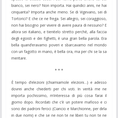
bianco, sei nero? Non importa. Hai quindici anni, ne hai
cinquanta? Importa anche meno. Se di Vigevano, sei di
Tortorici? E che ce ne frega. Sei allegro, sei coraggioso,
non hai bisogno per vivere di avere paura di nessuno? E
allora sei italiano, e tienitelo stretto perché, alla faccia
degli egoisti e dei fighetti, è una gran bella parola. Era
bella quand’eravamo poveri e sbarcavamo nel mondo
con un fagotto in mano, è bella ora, ma per chi se la sa
meritare.
* * *
È tempo d’elezioni (chiamiamole elezioni…) e adesso
dovrei anche chiederti per chi voti. In verità me ne
importa pochissimo, m’interessa di più cosa farai il
giorno dopo. Ricordati che c’è un potere mafioso e ci
sono dei padroni feroci (Ciancio e Marchionne, per dirla
in due nomi) e che se ne non te ne liberi tu non te ne