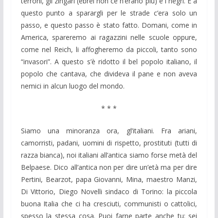
terroni, gli zingari (ebrei non ce n’erano più) e i negri. E a
questo punto a sparargli per le strade c’era solo un
passo, e questo passo è stato fatto. Domani, come in
America, spareremo ai ragazzini nelle scuole oppure,
come nel Reich, li affogheremo da piccoli, tanto sono
“invasori”. A questo s’è ridotto il bel popolo italiano, il
popolo che cantava, che divideva il pane e non aveva
nemici in alcun luogo del mondo.
* * *
Siamo una minoranza ora, gl’italiani. Fra ariani,
camorristi, padani, uomini di rispetto, prostituti (tutti di
razza bianca), noi italiani all’antica siamo forse metà del
Belpaese. Dico all’antica non per dire un’età ma per dire
Pertini, Bearzot, papa Giovanni, Mina, maestro Manzi,
Di Vittorio, Diego Novelli sindaco di Torino: la piccola
buona Italia che ci ha cresciuti, communisti o cattolici,
spesso la stessa cosa. Puoi farne parte anche tu: sei