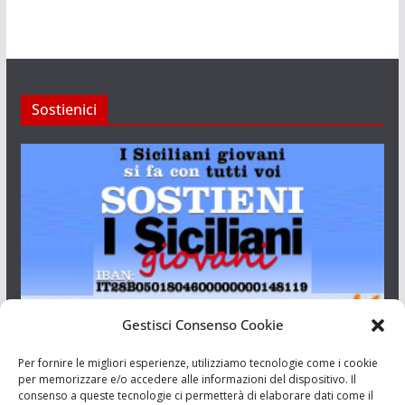
Sostienici
Gestisci Consenso Cookie
I Siciliani Giovani
Per fornire le migliori esperienze, utilizziamo tecnologie come i cookie
per memorizzare e/o accedere alle informazioni del dispositivo. Il
consenso a queste tecnologie ci permetterà di elaborare dati come il
Aut. del tribunale di Catania n.23/2011 del 20/09/2011 Dir.