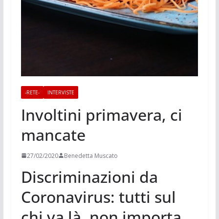
-RETE-
INTERVISTE
Involtini primavera, ci
mancate
27/02/2020
Benedetta Muscato
Discriminazioni da
Coronavirus: tutti sul
chi va là, non importa