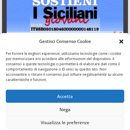
Gestisci Consenso Cookie
I Siciliani Giovani
Per fornire le migliori esperienze, utilizziamo tecnologie come i cookie
per memorizzare e/o accedere alle informazioni del dispositivo. Il
consenso a queste tecnologie ci permetterà di elaborare dati come il
Aut. del tribunale di Catania n.23/2011 del 20/09/2011 Dir.
comportamento di navigazione o ID unici su questo sito. Non
Resp. Riccardo Orioles.
acconsentire o ritirare il consenso può influire negativamente su alcune
caratteristiche e funzioni.
Informativa privacy
Associazione Culturale I Siciliani Giovani
Accetta
via Randazzo 27 Catania
Nega
Visualizza le preferenze