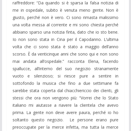
raffreddore: “Da quando si è sparsa la falsa notizia di
me in ospedale, subito è venuta meno gente. Non è
giusto, perché non è vero. Ci sono rimasta malissimo
una volta messa al corrente e mi sono chiesta perché
abbiano sparso una notizia finta, dato che io sto bene.
Io non sono stata in Cina per il Capodanno. L’ultima
volta che ci sono stata è stato a maggio dell’anno
scorso. È da venticinque anni che sono qui e non sono
mai andata all’ospedale.” racconta Elena, facendo
spallucce, all’interno del suo negozio stranamente
vuoto e silenzioso; si riesce pure a sentire in
sottofondo la musica che fino a due settimane fa
sarebbe stata coperta dal chiacchiericcio dei clienti, gli
stessi che ora non vengono più: “Vorrei che lo Stato
italiano mi aiutasse a riavere la clientela che avevo
prima. La gente non deve avere paura, perché io ho
soltanto questo negozio. Le persone erano pure
preoccupate per la merce infetta, ma tutta la merce