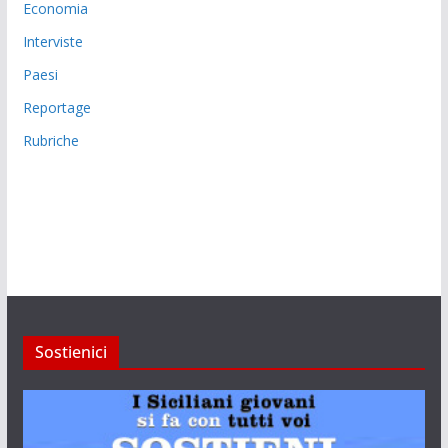
Economia
Interviste
Paesi
Reportage
Rubriche
Sostienici