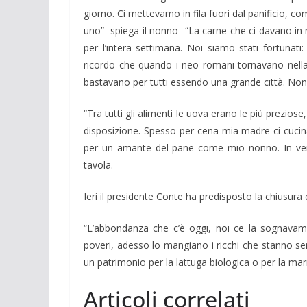
giorno. Ci mettevamo in fila fuori dal panificio, c
uno”- spiega il nonno- “La carne che ci davano i
per l’intera settimana. Noi siamo stati fortuna
ricordo che quando i neo romani tornavano nella lo
bastavano per tutti essendo una grande città. Non 
“Tra tutti gli alimenti le uova erano le più prezi
disposizione. Spesso per cena mia madre ci cucin
per un amante del pane come mio nonno. In vent
tavola.
Ieri il presidente Conte ha predisposto la chiusura d
“L’abbondanza che c’è oggi, noi ce la sognavamo
poveri, adesso lo mangiano i ricchi che stanno s
un patrimonio per la lattuga biologica o per la mar
Articoli correlati