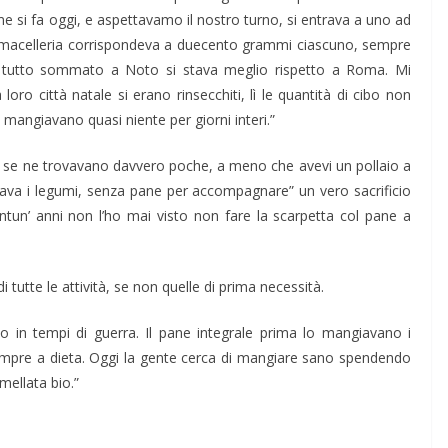
ome si fa oggi, e aspettavamo il nostro turno, si entrava a uno ad
n macelleria corrispondeva a duecento grammi ciascuno, sempre
ti: tutto sommato a Noto si stava meglio rispetto a Roma. Mi
ro città natale si erano rinsecchiti, lì le quantità di cibo non
mangiavano quasi niente per giorni interi.”
ose, se ne trovavano davvero poche, a meno che avevi un pollaio a
ava i legumi, senza pane per accompagnare” un vero sacrificio
un’ anni non l’ho mai visto non fare la scarpetta col pane a
i tutte le attività, se non quelle di prima necessità.
 in tempi di guerra. Il pane integrale prima lo mangiavano i
empre a dieta. Oggi la gente cerca di mangiare sano spendendo
mellata bio.”