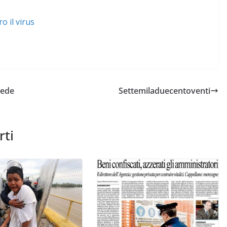
 il virus
iede
Settemiladuecentoventi
rti