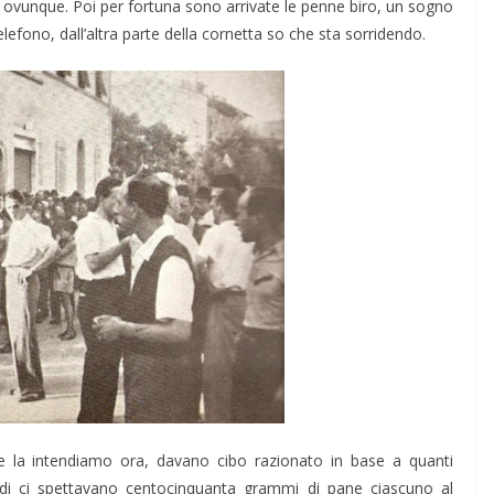
va ovunque. Poi per fortuna sono arrivate le penne biro, un sogno
elefono, dall’altra parte della cornetta so che sta sorridendo.
 la intendiamo ora, davano cibo razionato in base a quanti
di ci spettavano centocinquanta grammi di pane ciascuno al