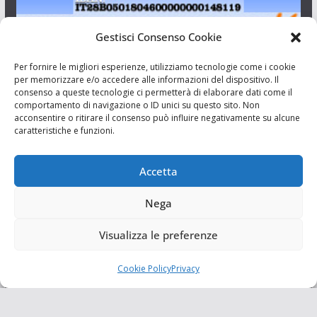
Gestisci Consenso Cookie
I Siciliani Giovani
Per fornire le migliori esperienze, utilizziamo tecnologie come i cookie
per memorizzare e/o accedere alle informazioni del dispositivo. Il
consenso a queste tecnologie ci permetterà di elaborare dati come il
Aut. del tribunale di Catania n.23/2011 del 20/09/2011 Dir.
comportamento di navigazione o ID unici su questo sito. Non
Resp. Riccardo Orioles.
acconsentire o ritirare il consenso può influire negativamente su alcune
caratteristiche e funzioni.
Informativa privacy
Associazione Culturale I Siciliani Giovani
Accetta
via Randazzo 27 Catania
Nega
Visualizza le preferenze
Cookie Policy
Privacy
Copyright © 2026
I Siciliani Giovani
. Tutti i diritti riservati.
Tema:
ColorMag
di ThemeGrill. Powered by
WordPress
.