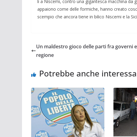
li a Ni­scemi, contro una gigantesca macchina da g
appaiono come delle formi­che, hanno creato coscie
scempio che ancora tiene in bilico Nisce­mi e la Sicil
Un maldestro gioco delle parti fra governi e
regione
Potrebbe anche interessa