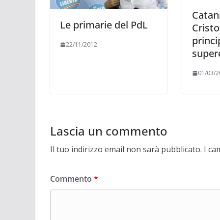
Catan
Le primarie del PdL
Cristo
princi
22/11/2012
super
01/03/2
Lascia un commento
Il tuo indirizzo email non sarà pubblicato.
I ca
Commento
*