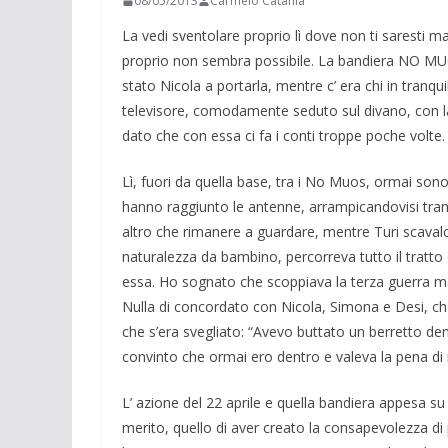
08/05/2013
Carmelo Catania
La vedi sventolare proprio lì dove non ti saresti m
proprio non sem­bra possibile. La bandiera NO MUOS
stato Nicola a portarla, mentre c’ era chi in tranqui
televisore, comodamente seduto sul divano, con la 
dato che con essa ci fa i conti troppe poche volte.
Lì, fuori da quella base, tra i No Muos, ormai sono
hanno raggiunto le antenne, ar­rampicandovisi tran
altro che rimanere a guarda­re, mentre Turi scavalc
naturalezza da bam­bino, percorreva tutto il tratto c
essa. Ho sognato che scop­piava la terza guerra mon­
Nulla di concordato con Nicola, Si­mona e Desi, che 
che s’era sveglia­to: “Avevo buttato un ber­retto d
convinto che ormai ero dentro e valeva la pena di 
L’ azione del 22 aprile e quella bandiera appesa s
merito, quello di aver creato la consapevolezza di 