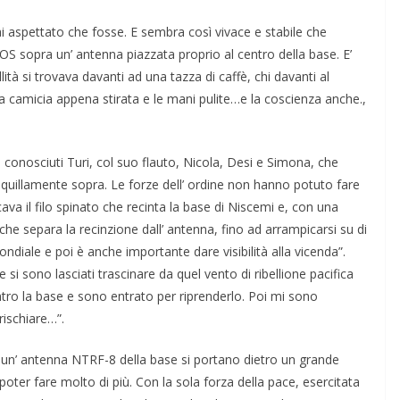
ai aspettato che fosse. E sembra così vivace e stabile che
 sopra un’ antenna piazza­ta proprio al centro della base. E’
llità si trovava davanti ad una tazza di caffè, chi davanti al
camicia appena stirata e le mani pulite…e la coscienza an­che.,
 conosciuti Turi, col suo flauto, Nicola, Desi e Simona, che
quillamente sopra. Le forze dell’ ordine non hanno potuto fare
ava il filo spinato che recinta la base di Niscemi e, con una
he separa la recinzione dall’ an­tenna, fino ad arrampicar­si su di
diale e poi è anche importante dare vi­sibilità alla vicenda”.
si sono lasciati trascinare da quel vento di ri­bellione pacifica
entro la base e sono entrato per riprenderlo. Poi mi sono
rischiare…”.
u un’ antenn­a NTRF-8 della base si portano dietro un grande
poter fare molto di più. Con la sola forza della pace, esercitata