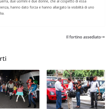
uerra, due uo­mini e due donne, che al cospetto di essa
nza, hanno dato forza e hanno allar­gato la visibilità di uno
ia.
Il fortino assediato
rti