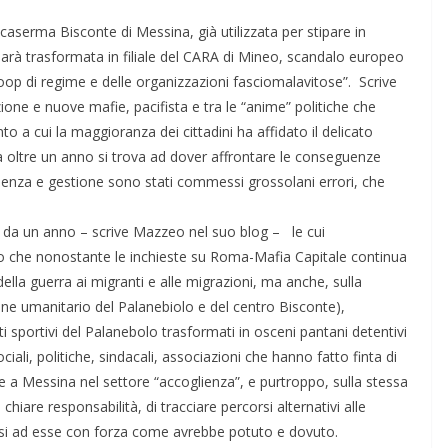
x) caserma Bisconte di Messina, già utilizzata per stipare in
 sarà trasformata in filiale del CARA di Mineo, scandalo europeo
oop di regime e delle organizzazioni fasciomalavitose”. Scrive
ne e nuove mafie, pacifista e tra le “anime” politiche che
 a cui la maggioranza dei cittadini ha affidato il delicato
 oltre un anno si trova ad dover affrontare le conseguenze
oglienza e gestione sono stati commessi grossolani errori, che
da un anno – scrive Mazzeo nel suo blog – le cui
no che nonostante le inchieste su Roma-Mafia Capitale continua
 della guerra ai migranti e alle migrazioni, ma anche, sulla
mine umanitario del Palanebiolo e del centro Bisconte),
nti sportivi del Palanebolo trasformati in osceni pantani detentivi
ciali, politiche, sindacali, associazioni che hanno fatto finta di
e a Messina nel settore “accoglienza”, e purtroppo, sulla stessa
are responsabilità, di tracciare percorsi alternativi alle
rsi ad esse con forza come avrebbe potuto e dovuto.