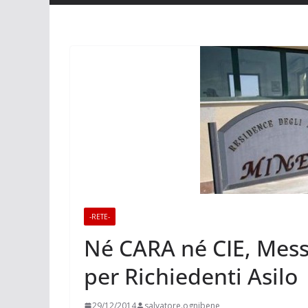
-RETE-
Né CARA né CIE, Messi
per Richiedenti Asilo
29/12/2014
salvatore.ognibene