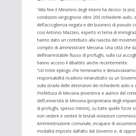
“Alla fine il Ministero degli Interni ha deciso: la (e
condizioni vergognose oltre 200 richiedenti asilo,
dell’accoglienza negata e dei business di pseudo c
così Antonio Mazzeo, esperto in tema di immigrazio
hanno dato un contributo alla nascita del movimento
compito di amministrare Messina. Una città che da
dell’inarrestabile flusso di profughi, sulla cui acc
hanno acceso il dibattito anche recentemente.
“Un triste epilogo che temevamo e denunciavamo 
responsabilità ricadono innanzitutto su un Gover
sulla strada delle detenzioni dei richiedenti asilo e
Prefettura di Messina (inventrice e autrice del cri
dell’Università di Messina (proprietaria degli impia
di profughi, spesso minori), su tutte quelle forze so
non vedere e sentire le brutali violazioni commess
Amministrazione comunale, incapace di assumersi chi
modalità imposte dall’alto dal Governo e, di oppo