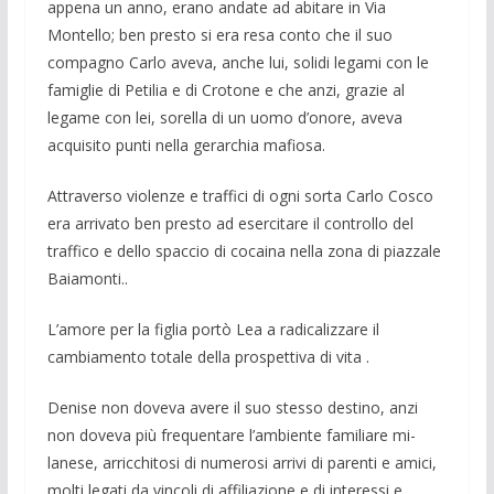
appena un anno, erano an­date ad abitare in Via
Montello; ben pre­sto si era resa conto che il suo
compagno Carlo aveva, anche lui, solidi legami con le
famiglie di Petilia e di Crotone e che anzi, grazie al
legame con lei, sorella di un uomo d’onore, aveva
acquisito punti nella gerarchia mafiosa.
Attraverso vio­lenze e traffici di ogni sorta Carlo Cosco
era arrivato ben presto ad esercitare il controllo del
traffico e dello spaccio di cocaina nella zona di piazzale
Baiamon­ti..
L’amore per la figlia portò Lea a radi­calizzare il
cambiamento totale della pro­spettiva di vita .
Denise non doveva ave­re il suo stesso destino, anzi
non doveva più frequentare l’ambiente familiare mi­
lanese, arricchi­tosi di numerosi arrivi di parenti e amici,
molti legati da vincoli di affiliazione e di interessi e