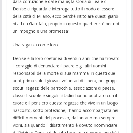
dalla corru­zione e dalle mafie; la storia di Lea e di
Denise ci riguarda e interroga tutto il modo di essere
della città di Mi­lano, ecco perché intitolare questi giardi­
ni a Lea Garofalo, proprio in questo quartie­re, è per noi
un impegno e una promessa”.
Una ragazza come loro
Denise è la loro coetanea di ventun anni che ha trovato
il coraggio di denun­ciare il padre e gli altri uomini
responsa­bili della morte di sua mamma; in questi due
anni, prima solo i giovani volontari di Libera, poi gruppi
scout, ragazzi delle parrocchie, associazioni di paese,
classi di scuole e singoli cittadini hanno adotta­to con il
cuore e il pensiero questa ragaz­za che vive in un luogo
nascosto, sotto protezione, l’hanno accompagnata nei
difficili momenti del processo, da lonta­no ma sempre
vicini, sia quando il dibat­timento è dovuto ricominciare
dall’inizio e Denise è dovuta tornare a deporre, per­ché il