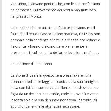
Venturino, il gio­vane pentito che, con le sue confessioni
ha permesso il ritrovamento dei resti a San fruttuoso,
nei pressi di Monza.
La condanna ha costituito un fatto im­portante, ma il
fatto che il reato di asso­ciazione mafiosa, il 416 bis non
compaia nella sentenza riflette la difficoltà che Milano e
il nord Italia hanno di ricono­scere pie­namente la
presenza e il radica­mento dell’organizzazione mafiosa..
La ribellione di una donna
La storia di Lea è in questo senso esemplare : una
donna si ribella alle leg­gi e al codice del­la sua famiglia e
lotta con tutte le sue forze per liberare se stes­sa e sua
figlia da un destino inesorabile, cade in povertà e viene
lasciata sola e la sua denunzia non trova i riscontri, gli
ap­profondimenti e le attenzioni necessarie.