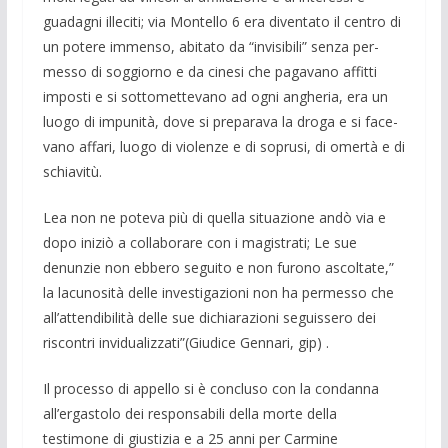
guadagni ille­citi; via Montello 6 era diventato il cen­tro di
un potere im­menso, abitato da “in­visibili” senza per­
messo di soggiorno e da cinesi che paga­vano affitti
imposti e si sottomettevano ad ogni angheria, era un
luogo di impu­nità, dove si preparava la droga e si face­
vano affari, luogo di violenze e di sopru­si, di omertà e di
schiavitù.
Lea non ne poteva più di quella si­tuazione andò via e
dopo iniziò a colla­borare con i magistrati; Le sue
denunzie non ebbero seguito e non furono ascolta­te,”
la lacunosità delle investigazioni non ha permesso che
all’attendibilità delle sue dichiarazioni seguissero dei
riscontri invidualizzati”(Giudice Gennari, gip) .
Il processo di appello si è concluso con la condanna
all’ergastolo dei responsabili della morte della
testimone di giustizia e a 25 anni per Carmine