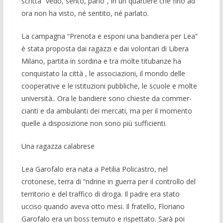
scritta “vedo, sen­to, parlo”, in un quartiere che fino ad
ora non ha visto, né sentito, né parlato.
La campagna “Prenota e esponi una bandiera per Lea”
è stata proposta dai ra­gazzi e dai volontari di Libera
Milano, partita in sordina e tra molte titubanze ha
conquistato la città , le associazioni, il mondo delle
cooperative e le istituzioni pubbliche, le scuole e molte
università.. Ora le bandiere sono chieste da commer­
cianti e da ambulanti dei mercati, ma per il momento
quelle a disposizione non sono più sufficienti.
Una ragazza calabrese
Lea Garofalo era nata a Petilia Polica­stro, nel
crotonese, terra di “ndrine in guerra per il controllo del
territorio e del traffico di droga. Il padre era stato
ucciso quando aveva otto mesi. Il fratello, Flo­riano
Garofalo era un boss temuto e ri­spettato. Sarà poi