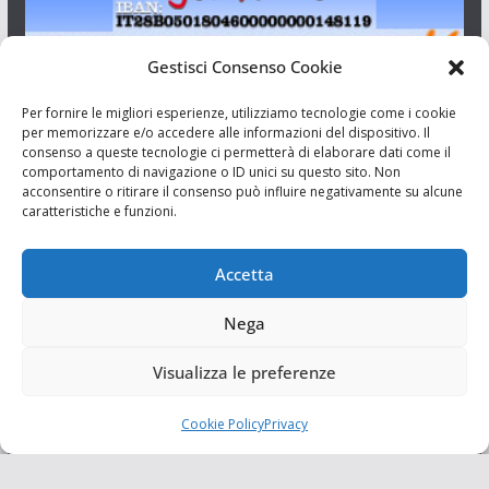
Gestisci Consenso Cookie
I Siciliani Giovani
Per fornire le migliori esperienze, utilizziamo tecnologie come i cookie
per memorizzare e/o accedere alle informazioni del dispositivo. Il
consenso a queste tecnologie ci permetterà di elaborare dati come il
Aut. del tribunale di Catania n.23/2011 del 20/09/2011 Dir.
comportamento di navigazione o ID unici su questo sito. Non
Resp. Riccardo Orioles.
acconsentire o ritirare il consenso può influire negativamente su alcune
caratteristiche e funzioni.
Informativa privacy
Associazione Culturale I Siciliani Giovani
Accetta
via Randazzo 27 Catania
Nega
Visualizza le preferenze
Cookie Policy
Privacy
Copyright © 2026
I Siciliani Giovani
. Tutti i diritti riservati.
Tema:
ColorMag
di ThemeGrill. Powered by
WordPress
.