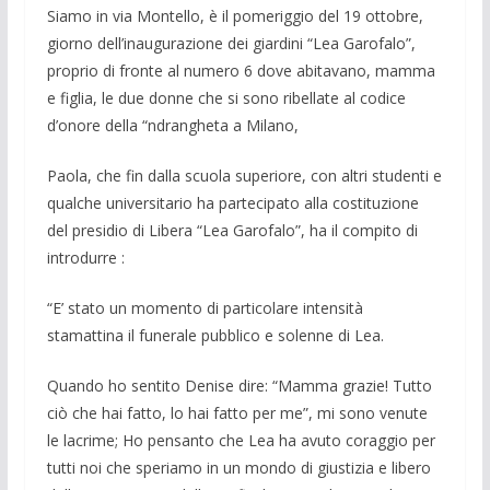
Siamo in via Montello, è il pomeriggio del 19 ottobre,
giorno dell’inaugurazione dei giardini “Lea Garofalo”,
proprio di fronte al numero 6 dove abitavano, mam­ma
e figlia, le due donne che si sono ri­bellate al codice
d’onore della “ndran­gheta a Milano,
Paola, che fin dalla scuola superiore, con altri studenti e
qualche universitario ha partecipato alla costituzione
del pre­sidio di Libera “Lea Garofalo”, ha il compito di
introdurre :
“E’ stato un momento di particolare in­tensità
stamattina il funerale pubblico e solenne di Lea.
Quando ho sentito Denise dire: “Mamma grazie! Tutto
ciò che hai fat­to, lo hai fatto per me”, mi sono venute
le lacrime; Ho pensanto che Lea ha avu­to coraggio per
tutti noi che speriamo in un mondo di giustizia e libero