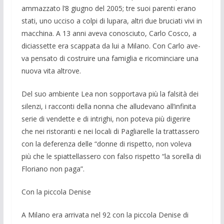
ammazzato l’8 giugno del 2005; tre suoi parenti erano
stati, uno ucciso a colpi di lupara, altri due bruciati vivi in
macchina. A 13 anni aveva cono­sciuto, Carlo Cosco, a
diciassette era scappata da lui a Milano. Con Carlo ave­
va pensato di costruire una famiglia e ri­cominciare una
nuova vita altrove.
Del suo ambiente Lea non sopportava più la falsità dei
silenzi, i racconti della nonna che alludevano all’infinita
serie di vendette e di intrighi, non poteva più di­gerire
che nei ristoranti e nei locali di Pa­gliarelle la trattassero
con la deferenza delle “donne di rispetto, non voleva
più che le spiattellassero con falso rispetto “la sorella di
Floriano non paga”.
Con la piccola Denise
A Milano era arrivata nel 92 con la pic­cola Denise di