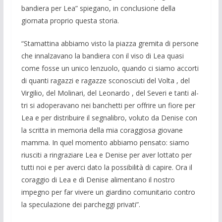
bandiera per Lea” spie­gano, in conclusione della
giornata pro­prio questa storia.
“Stamattina abbiamo visto la piazza gremita di perso­ne
che innalzava­no la bandiera con il viso di Lea quasi
come fosse un unico lenzuolo, quando ci siamo accorti
di quanti ragazzi e ragazze sco­nosciuti del Volta , del
Virgilio, del Moli­nari, del Leonardo , del Se­veri e tan­ti al­
tri si adoperavano nei ban­chetti per of­frire un fiore per
Lea e per distribuire il se­gnalibro, voluto da Denise con
la scrit­ta in memoria della mia co­raggiosa gio­vane
mamma. In quel momento abbiamo pensato: siamo
riu­sciti a rin­graziare Lea e Denise per aver lottato per
tutti noi e per averci dato la possibilità di capire. Ora il
coraggio di Lea e di De­nise ali­mentano il nostro
impegno per far vivere un giardino comunitario contro
la specu­lazione dei parcheggi privati”.