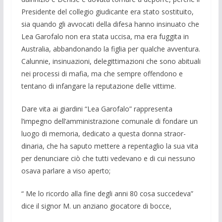
Presidente del collegio giudicante era stato sostituito,
sia quando gli avvo­cati della difesa hanno insinuato che
Lea Garofalo non era stata uccisa, ma era fuggita in
Australia, abbandonando la fi­glia per qualche avventura.
Calunnie, in­sinuazioni, delegittima­zioni che sono abituali
nei processi di mafia, ma che sempre offendono e
tenta­no di infangare la reputazione delle vitti­me.
Dare vita ai giardini “Lea Garofalo” rappresenta
l’impegno dell’amministra­zione comunale di fondare un
luogo di memoria, dedicato a questa donna straor­
dinaria, che ha saputo mettere a repenta­glio la sua vita
per denunciare ciò che tutti vedevano e di cui nessuno
osava parlare a viso aperto;
“ Me lo ricordo alla fine degli anni 80 cosa succedeva”
dice il signor M. un an­ziano giocatore di bocce,