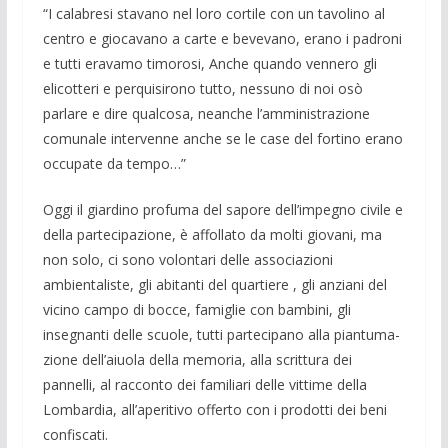
“I calabresi stavano nel loro cortile con un tavolino al
centro e giocavano a carte e bevevano, erano i padroni
e tutti eravamo timorosi, Anche quando venne­ro gli
elicotteri e perquisirono tutto, nes­suno di noi osò
parlare e dire qualcosa, neanche l’amministrazione
comunale in­tervenne anche se le case del fortino era­no
occupate da tempo…”
Oggi il giardino profuma del sapore dell’impegno civile e
della partecipazio­ne, è affollato da molti giovani, ma
non solo, ci sono volontari delle associazioni
ambientaliste, gli abitanti del quartiere , gli anziani del
vicino campo di bocce, fa­miglie con bambini, gli
insegnanti delle scuole, tutti partecipano alla piantuma­
zione dell’aiuola della memoria, alla scrittura dei
pannelli, al racconto dei fa­miliari delle vittime della
Lombardia, all’aperitivo offerto con i prodotti dei beni
confiscati.