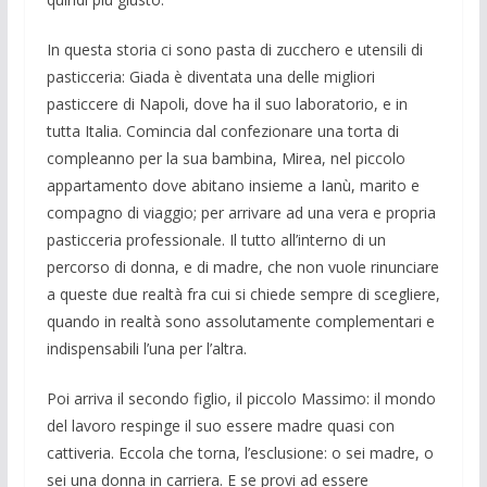
In questa storia ci sono pasta di zuc­chero e utensili di
pasticceria: Giada è diventata una delle migliori
pasticcere di Napoli, dove ha il suo laboratorio, e in
tutta Italia. Comincia dal confezionare una torta di
compleanno per la sua bam­bina, Mirea, nel piccolo
appartamento dove abitano insieme a Ianù, marito e
compagno di viaggio; per arrivare ad una vera e propria
pasticceria professionale. Il tutto all’interno di un
percorso di don­na, e di madre, che non vuole rinunciare
a queste due realtà fra cui si chiede sem­pre di scegliere,
quando in realtà sono as­solutamente complementari e
indispensa­bili l’una per l’altra.
Poi arriva il secondo figlio, il piccolo Massimo: il mondo
del lavoro respinge il suo essere madre quasi con
cattiveria. Eccola che torna, l’esclusione: o sei ma­dre, o
sei una donna in carriera. E se pro­vi ad essere