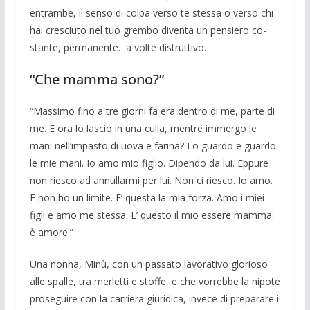
entrambe, il senso di colpa verso te stessa o verso chi
hai cresciuto nel tuo grembo diventa un pensiero co­
stante, permanente…a volte distruttivo.
“Che mamma sono?”
“Massimo fino a tre giorni fa era den­tro di me, parte di
me. E ora lo lascio in una culla, mentre immergo le
mani nell’impa­sto di uova e farina? Lo guardo e guardo
le mie mani. Io amo mio figlio. Dipendo da lui. Eppure
non riesco ad an­nullarmi per lui. Non ci riesco. Io amo.
E non ho un li­mite. E’ questa la mia forza. Amo i miei
figli e amo me stessa. E’ que­sto il mio es­sere mamma:
è amore.”
Una nonna, Minù, con un passato lavo­rativo glorioso
alle spalle, tra merletti e stoffe, e che vorrebbe la nipote
prosegui­re con la carriera giuridica, invece di pre­parare i