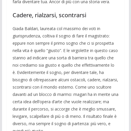
farla diven­tare tua. Ancor di più con una storia vera.
Cadere, rialzarsi, scontrarsi
Giada Baldari, laureata col massimo dei voti in
giurisprudenza, coltiva il so­gno di fare il magistrato:
eppure non sempre il primo sogno che ci si prospetta
nella vita è quello “giusto”. E le virgolet­te in questo caso
stanno ad indicare una sorta di barriera tra quello che
noi credia­mo sia giusto e quello che effettivamente lo
è. Evidentemente il sogno, per diven­tare tale, ha
bisogno di oltrepassare alcu­ni ostacoli, cadere, rialzarsi,
scontrarsi con il mondo esterno. Come uno scultore
da­vanti ad un blocco di marmo: magari ha in mente una
certa idea dell’opera d’arte che vuole realizzare; ma
durante il per­corso, si accorge che è meglio smus­sare,
levigare, scalpellare di più o di meno. Il risultato finale è
diverso, ma sempre il sogno di partenza: più vero, e
quindi più giusto.