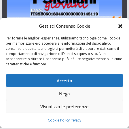
Gestisci Consenso Cookie
I Siciliani Giovani
Per fornire le migliori esperienze, utilizziamo tecnologie come i cookie
per memorizzare e/o accedere alle informazioni del dispositivo. Il
consenso a queste tecnologie ci permetterà di elaborare dati come il
Aut. del tribunale di Catania n.23/2011 del 20/09/2011 Dir.
comportamento di navigazione o ID unici su questo sito. Non
Resp. Riccardo Orioles.
acconsentire o ritirare il consenso può influire negativamente su alcune
caratteristiche e funzioni.
Informativa privacy
Associazione Culturale I Siciliani Giovani
Accetta
via Randazzo 27 Catania
Nega
Visualizza le preferenze
Cookie Policy
Privacy
Copyright © 2026
I Siciliani Giovani
. Tutti i diritti riservati.
Tema:
ColorMag
di ThemeGrill. Powered by
WordPress
.