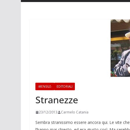
-MENSILE-
EDITORIALI
Stranezze
23/12/2013
Carmelo Catania
Sembra stranissimo essere ancora qui. Le vite ch
l’hanno mai chiesto, ed era giusto così. Ma serebbe