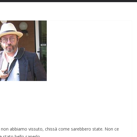
e non abbiamo vissuto, chissà come sa­rebbero state. Non ce
 stato bello saperlo.