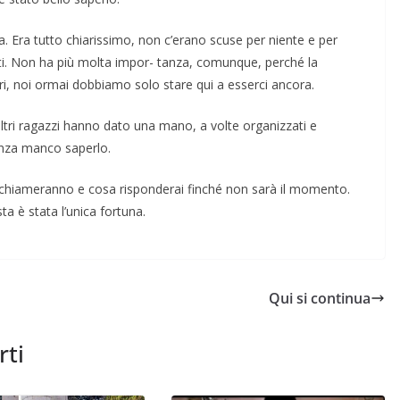
ta. Era tutto chiarissimo, non c’erano scuse per niente e per
tti. Non ha più molta impor- t­anza, comunque, perché la
i, noi ormai dob­biamo solo stare qui a esserci an­cora.
 altri ragazzi hanno dato una mano, a volte organizzati e
senza manco saperlo.
 chia­meranno e cosa risponderai finché non sarà il momento.
ta è stata l’unica fortuna.
Qui si continua
rti