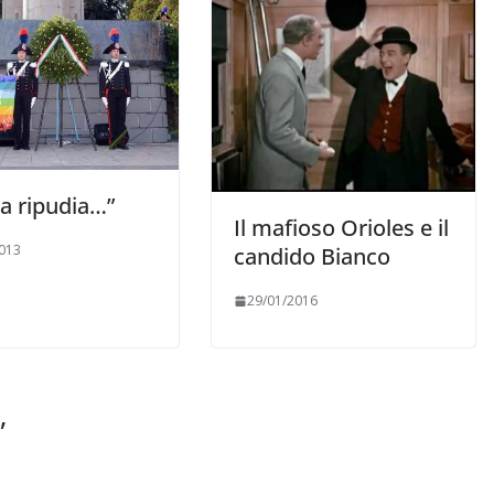
lia ripudia…”
Il mafioso Orioles e il
013
candido Bianco
29/01/2016
”