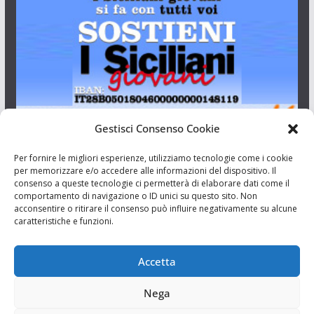
Gestisci Consenso Cookie
I Siciliani Giovani
Per fornire le migliori esperienze, utilizziamo tecnologie come i cookie
per memorizzare e/o accedere alle informazioni del dispositivo. Il
consenso a queste tecnologie ci permetterà di elaborare dati come il
Aut. del tribunale di Catania n.23/2011 del 20/09/2011 Dir.
comportamento di navigazione o ID unici su questo sito. Non
Resp. Riccardo Orioles.
acconsentire o ritirare il consenso può influire negativamente su alcune
caratteristiche e funzioni.
Informativa privacy
Associazione Culturale I Siciliani Giovani
Accetta
via Randazzo 27 Catania
Nega