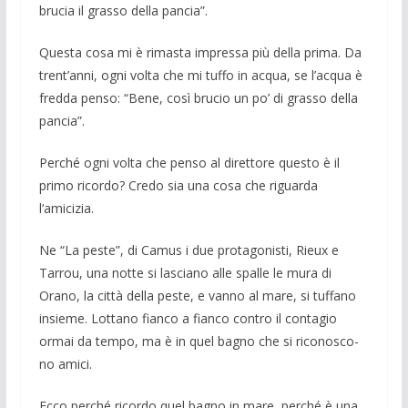
brucia il grasso della pancia”.
Questa cosa mi è rimasta impressa più del­la prima. Da
trent’anni, ogni volta che mi tuffo in acqua, se l’acqua è
fredda penso: “Bene, così brucio un po’ di grasso della
pancia”.
Perché ogni volta che penso al direttore que­sto è il
primo ricordo? Credo sia una cosa che riguarda
l‘amicizia.
Ne “La peste”, di Camus i due protagoni­sti, Rieux e
Tarrou, una notte si lasciano alle spalle le mura di
Orano, la città della peste, e vanno al mare, si tuffano
insieme. Lottano fianco a fian­co contro il contagio
ormai da tempo, ma è in quel bagno che si riconosco­
no amici.
Ecco perché ricordo quel bagno in mare, per­ché è una