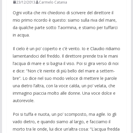
23/12/2013
Carmelo Catania
Ogni volta che mi chiedono di scrivere del direttore il
mio primo ricordo è que­sto: sia­mo sulla riva del mare,
da qualche parte sot­to Taormina, e stiamo per tuffarci
in acqua.
Il cielo è un po’ coperto e c’è vento. Io e Clau­dio ridiamo
lamentandoci del freddo. Il direttor­e prende tra le mani
l’acqua di mare e si ba­gna il viso. Poi si gira verso di noi
e dice: “Non c’è niente di più bello del mare a settem­
bre”. Lo dice nel suo modo veloce di mettere le parole
una dietro l’altra, con la voce calda, un po’ velata, che
immagino piaccia molto alle donne. Una voce dolce e
autorevole.
Poi si tuffa e nuota, un po’ scomposto, ma agile. Io gli
vado dietro, e quando siamo al lar­go, e facciamo il
morto tra le onde, lui dice un’altra cosa: “L’acqua fredda