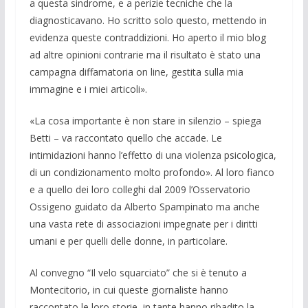
a questa sindrome, e a perizie tec­niche che la
diagnosticavano. Ho scritto solo questo, mettendo in
evidenza queste contraddizioni. Ho aperto il mio blog
ad altre opinioni contrarie ma il risultato è stato una
campagna diffamatoria on line, gestita sulla mia
immagine e i miei arti­coli».
«La cosa importante è non stare in si­lenzio – spiega
Betti – va raccontato quello che accade. Le
intimidazioni han­no l’effetto di una violenza psicologica,
di un condizionamento molto profondo». Al loro fianco
e a quello dei loro colleghi dal 2009 l’Osservatorio
Ossigeno guidato da Alberto Spampinato ma anche
una va­sta rete di associazioni impegnate per i diritti
umani e per quelli delle donne, in particolare.
Al convegno “Il velo squarciato” che si è tenuto a
Montecitorio, in cui queste giornaliste hanno
raccontato le loro sto­rie, in tante hanno ribadito la