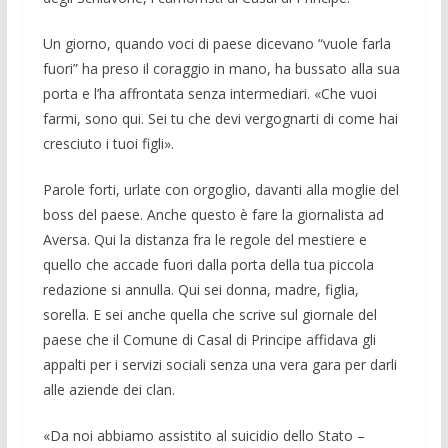
Un giorno, quando voci di paese dice­vano “vuole farla
fuori” ha preso il co­raggio in mano, ha bussato alla sua
porta e l’ha affrontata senza intermediari. «Che vuoi
farmi, sono qui. Sei tu che devi vergognarti di come hai
cresciuto i tuoi figli».
Parole forti, urlate con orgoglio, da­vanti alla moglie del
boss del paese. An­che questo è fare la giornalista ad
Aver­sa. Qui la distanza fra le regole del me­stiere e
quello che accade fuori dalla por­ta della tua piccola
redazione si annulla. Qui sei donna, madre, figlia,
sorella. E sei anche quella che scrive sul giornale del
paese che il Comune di Casal di Prin­cipe affidava gli
appalti per i servizi so­ciali senza una vera gara per darli
alle aziende dei clan.
«Da noi abbiamo assistito al suicidio dello Stato –