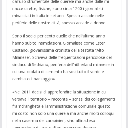
dall’uso strumen­tale delle querele ma anche dalle mi­
nacce dirette, fisiche, sono circa 1200 i giornalisti
minacciati in Italia in sei anni. Spesso accade nelle
periferie del­le nostre città, spesso accade a donne.
Sono il sedici per cento quelle che nell’ultimo anno
hanno subito intimida­zioni. Giornaliste come Ester
Castano, giovanissima cronista della testata “Alto
Milanese”. Scriveva delle frequentazioni pericolose del
sindaco di Sedriano, peri­feria dell’hitherland milanese in
cui una «colata di cemento ha sostituito il verde e
cambiato il paesaggio».
«Nel 2011 decisi di approfondire la si­tuazione in cui
versava il territorio – rac­conta – scrissi dei collegamenti
fra ‘ndrangheta e l’amministrazione comuna­le questo
mi costò non solo una querela ma anche molti colloqui
nella caserma dei carabinieri, sino all’inattesa
aggressione da parte di un assessore donna».