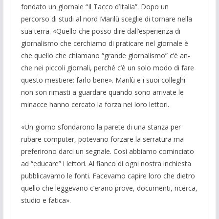
fondato un giornale “Il Tac­co d’Italia”. Dopo un
percorso di studi al nord Marilù sceglie di tornare nella
sua terra. «Quello che posso dire dall’espe­rienza di
giornalismo che cerchiamo di praticare nel giornale è
che quello che chiamano “grande giornalismo” c’è an­
che nei piccoli giornali, perché c’è un solo modo di fare
questo mestiere: farlo bene». Marilù e i suoi colleghi
non son rimasti a guardare quando sono arrivate le
minacce hanno cercato la forza nei loro lettori.
«Un giorno sfondarono la parete di una stanza per
rubare computer, potevano forzare la serratura ma
preferirono darci un segnale. Così abbiamo cominciato
ad “educare” i lettori. Al fianco di ogni no­stra inchiesta
pubblicavamo le fonti. Fa­cevamo capire loro che dietro
quello che leggevano c’erano prove, documenti, ri­cerca,
studio e fatica».