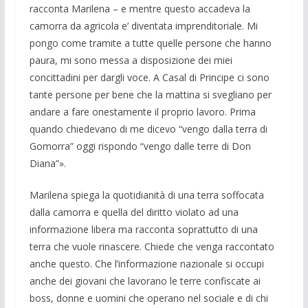
racconta Marilena – e men­tre questo accadeva la
camorra da agrico­la e’ diventata imprenditoriale. Mi
pongo come tramite a tutte quelle persone che hanno
paura, mi sono messa a disposi­zione dei miei
concittadini per dargli voce. A Casal di Principe ci sono
tante persone per bene che la mattina si sve­gliano per
andare a fare onestamente il proprio lavoro. Prima
quando chiedeva­no di me dicevo “vengo dalla terra di
Gomorra” oggi rispondo “vengo dalle terre di Don
Diana”».
Marilena spiega la quotidianità di una terra soffocata
dalla camorra e quella del diritto violato ad una
informazione libera ma racconta soprattutto di una
terra che vuole rinascere. Chiede che venga rac­contato
anche questo. Che l’informazione nazionale si occupi
anche dei giovani che lavorano le terre confiscate ai
boss, don­ne e uomini che operano nel sociale e di chi