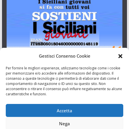
Gestisci Consenso Cookie
I Siciliani Giovani
Per fornire le migliori esperienze, utilizziamo tecnologie come i cookie
per memorizzare e/o accedere alle informazioni del dispositivo. Il
consenso a queste tecnologie ci permetterà di elaborare dati come il
Aut. del tribunale di Catania n.23/2011 del 20/09/2011 Dir.
comportamento di navigazione o ID unici su questo sito. Non
Resp. Riccardo Orioles.
acconsentire o ritirare il consenso può influire negativamente su alcune
caratteristiche e funzioni.
Informativa privacy
Associazione Culturale I Siciliani Giovani
Accetta
via Randazzo 27 Catania
Nega