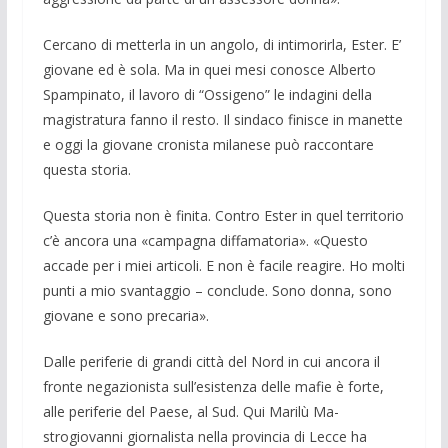
Cercano di metterla in un angolo, di in­timorirla, Ester. E’
giovane ed è sola. Ma in quei mesi conosce Alberto
Spampina­to, il lavoro di “Ossigeno” le indagini della
magistratura fanno il resto. Il sinda­co finisce in manette
e oggi la giovane cronista milanese può raccontare
questa storia.
Questa storia non è finita. Contro Ester in quel territorio
c’è ancora una «campa­gna diffamatoria». «Questo
accade per i miei articoli. E non è facile reagire. Ho molti
punti a mio svantaggio – conclude. Sono donna, sono
giovane e sono preca­ria».
Dalle periferie di grandi città del Nord in cui ancora il
fronte negazionista sull’esistenza delle mafie è forte,
alle pe­riferie del Paese, al Sud. Qui Marilù Ma­
strogiovanni giornalista nella provincia di Lecce ha