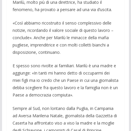
Marilù, molto più di una direttrice, ha studiato il
fenomeno, ha provato a pensa­re ad una via d’uscita.
«Così abbiamo ricostruito il senso complessivo delle
notizie, ricordando il valore sociale di questo lavoro –
conclu­de». Anche per Marilù le minacce della mafia
pugliese, imprenditrice e con molti colletti bianchi a
disposizione, continua­no.
E spesso sono rivolte ai familiari. Ma­rilù è una madre e
aggiunge: «In tanti mi hanno detto di occuparmi dei
miei figli ma io credo che un Paese in cui una gior­nalista
debba scegliere fra questo lavoro e la famiglia non è un
Paese a democra­zia compiuta».
Sempre al Sud, non lontano dalla Pu­glia, in Campania
ad Aversa Marilena Natale, giornalista della Gazzetta di
Ca­serta ha affrontato viso a viso la madre e la moglie
degli Schiavone, i camorristi di Casal di Principe.