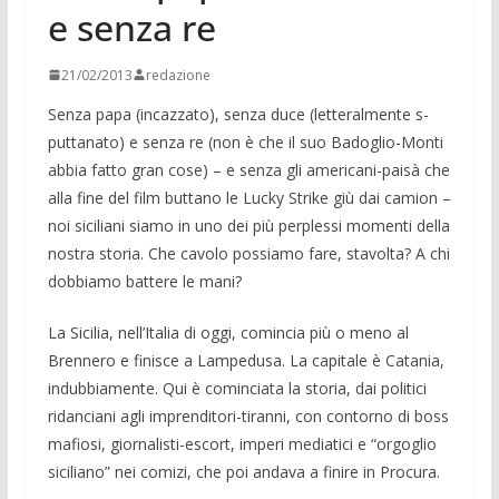
e senza re
21/02/2013
redazione
Senza papa (incazzato), senza duce (letteralmente s-
puttanato) e senza re (non è che il suo Badoglio-Monti
abbia fatto gran cose) – e senza gli americani-paisà che
alla fine del film buttano le Lucky Strike giù dai camion –
noi siciliani siamo in uno dei più perplessi momenti della
nostra storia. Che cavolo possiamo fare, stavolta? A chi
dobbiamo battere le mani?
La Sicilia, nell’Italia di oggi, comincia più o meno al
Brennero e finisce a Lampedusa. La capitale è Catania,
indubbiamente. Qui è cominciata la storia, dai politici
ridanciani agli imprendi­tori-tiranni, con contorno di boss
mafiosi, giornalisti-escort, im­peri mediatici e “orgoglio
siciliano” nei comizi, che poi andava a finire in Procura.