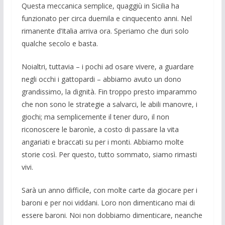
Questa meccanica semplice, quaggiù in Sicilia ha
funzionato per circa duemila e cinquecento anni. Nel
rimanente d’Italia arriva ora. Speriamo che duri solo
qualche secolo e basta.
Noialtri, tuttavia – i pochi ad osare vivere, a guardare
negli occhi i gattopardi – abbiamo avuto un dono
grandissimo, la dignità. Fin troppo presto imparammo
che non sono le strategie a salvarci, le abili manovre, i
giochi; ma semplicemente il tener duro, il non
riconoscere le baronìe, a costo di passare la vita
angariati e braccati su per i monti. Abbiamo molte
storie così. Per questo, tutto sommato, siamo rimasti
vivi.
Sarà un anno difficile, con molte carte da giocare per i
baroni e per noi viddani. Loro non dimenticano mai di
essere baroni. Noi non dobbiamo dimenticare, neanche