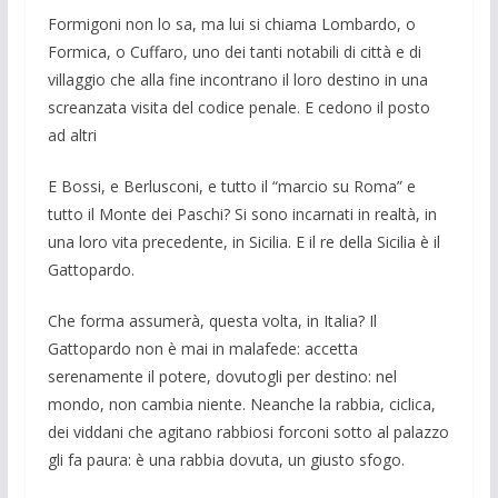
Formigoni non lo sa, ma lui si chiama Lombardo, o
Formica, o Cuffaro, uno dei tanti notabili di città e di
villaggio che alla fine incontrano il loro destino in una
screanzata visita del codice penale. E cedono il posto
ad altri
E Bossi, e Berlusconi, e tutto il “marcio su Roma” e
tutto il Monte dei Paschi? Si sono incarnati in realtà, in
una loro vita pre­cedente, in Sicilia. E il re della Sicilia è il
Gattopardo.
Che forma assumerà, questa volta, in Italia? Il
Gattopardo non è mai in malafede: accetta
serenamente il potere, dovu­togli per destino: nel
mondo, non cambia niente. Neanche la rab­bia, ciclica,
dei viddani che agitano rabbiosi forconi sotto al palazzo
gli fa paura: è una rabbia dovuta, un giusto sfo­go.