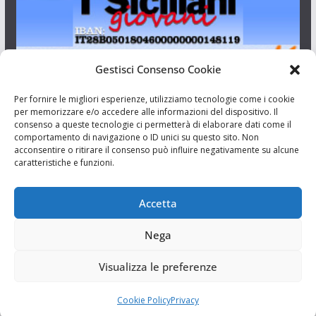
Gestisci Consenso Cookie
I Siciliani Giovani
Per fornire le migliori esperienze, utilizziamo tecnologie come i cookie
per memorizzare e/o accedere alle informazioni del dispositivo. Il
consenso a queste tecnologie ci permetterà di elaborare dati come il
Aut. del tribunale di Catania n.23/2011 del 20/09/2011 Dir.
comportamento di navigazione o ID unici su questo sito. Non
Resp. Riccardo Orioles.
acconsentire o ritirare il consenso può influire negativamente su alcune
caratteristiche e funzioni.
Informativa privacy
Associazione Culturale I Siciliani Giovani
Accetta
via Randazzo 27 Catania
Nega
Visualizza le preferenze
Cookie Policy
Privacy
Copyright © 2026
I Siciliani Giovani
. Tutti i diritti riservati.